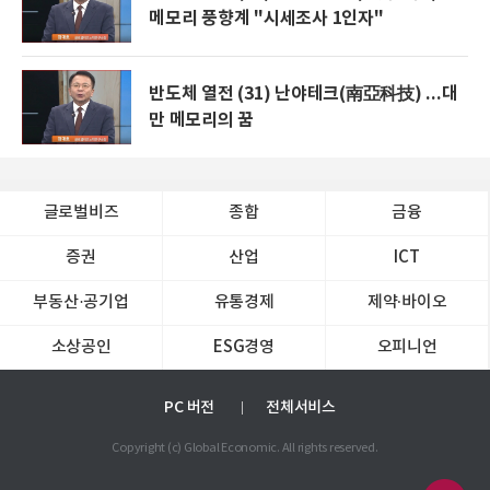
메모리 풍향계 "시세조사 1인자"
반도체 열전 (31) 난야테크(南亞科技) ...대
만 메모리의 꿈
글로벌비즈
종합
금융
증권
산업
ICT
부동산·공기업
유통경제
제약∙바이오
소상공인
ESG경영
오피니언
PC 버전
전체서비스
Copyright (c) Global Economic. All rights reserved.