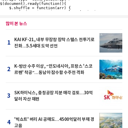
많이 본 뉴스
KAI KF-21, 내부 무장창 장착 스텔스 전투기로
1
진화…5.5세대 도약 선언
K-방산 수주 이상, “인도네시아, 프랑스 '스코
2
르펜' 착공”…동남아 잠수함 수주전 격화
SK하이닉스, 충칭공장 지분 매각 검토…30억
3
달러 자산 재편
'빅쇼트' 버리 AI 공매도…4500억달러 부채 경
4
고음