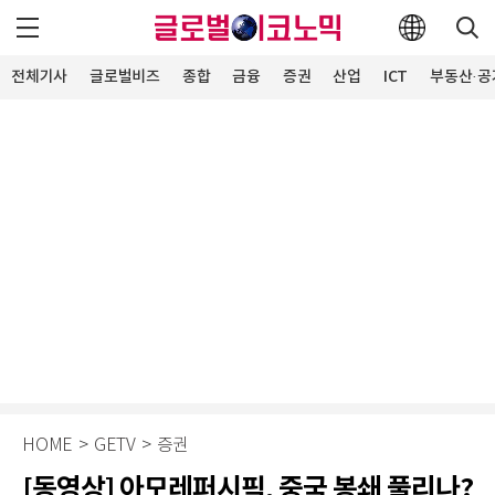
전체기사
글로벌비즈
종합
금융
증권
산업
ICT
부동산·공
HOME
>
GETV
>
증권
[동영상] 아모레퍼시픽, 중국 봉쇄 풀리나?