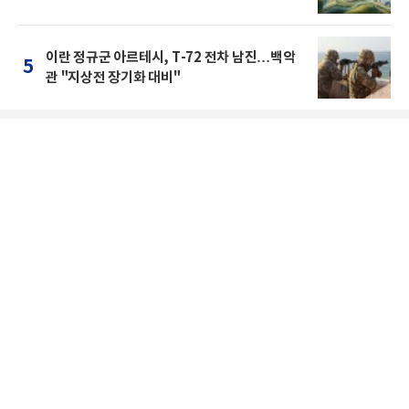
이란 정규군 아르테시, T-72 전차 남진…백악
5
관 "지상전 장기화 대비"