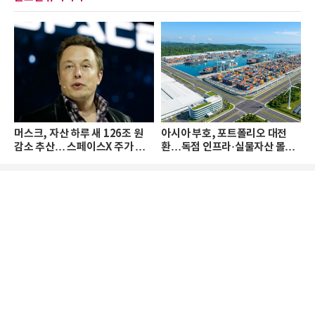
머스크, 자산 하루 새 126조 원
아시아 부호, 포트폴리오 대전
감소 추산… 스페이스X 주가 하
환…독점 인프라·실물자산 몰린
락 때문
다