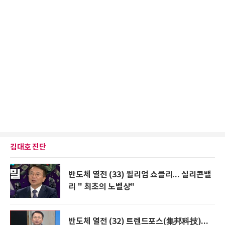
김대호 진단
반도체 열전 (33) 윌리엄 쇼클리... 실리콘밸
리 " 최초의 노벨상"
반도체 열전 (32) 트렌드포스(集邦科技)...