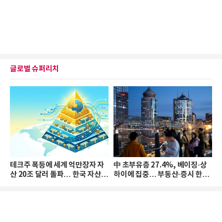
글로벌 슈퍼리치
테크주 폭등에 세계 억만장자 자
中 초부유층 27.4%, 베이징·상
산 20조 달러 돌파… 한국 자산
하이에 집중… 부동산·증시 한파
격차 확대
로 자산은 소폭 감소