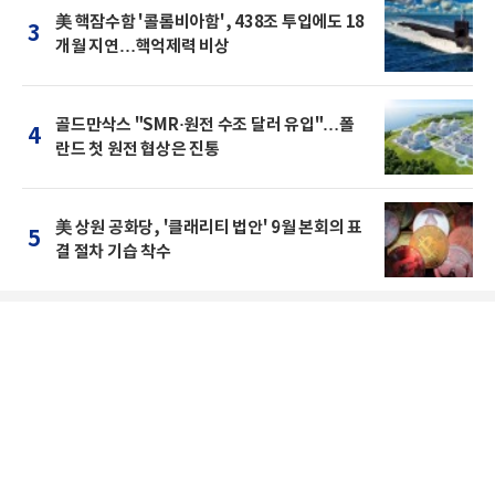
美 핵잠수함 '콜롬비아함', 438조 투입에도 18
3
개월 지연…핵억제력 비상
골드만삭스 "SMR·원전 수조 달러 유입"…폴
4
란드 첫 원전 협상은 진통
美 상원 공화당, '클래리티 법안' 9월 본회의 표
5
결 절차 기습 착수