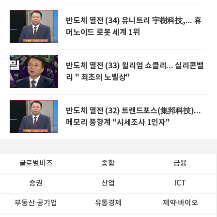
반도체 열전 (34) 유니트리 宇樹科技,... 휴
머노이드 로봇 세계 1위
반도체 열전 (33) 윌리엄 쇼클리... 실리콘밸
리 " 최초의 노벨상"
반도체 열전 (32) 트렌드포스(集邦科技)...
메모리 풍향계 "시세조사 1인자"
글로벌비즈
종합
금융
증권
산업
ICT
부동산·공기업
유통경제
제약∙바이오