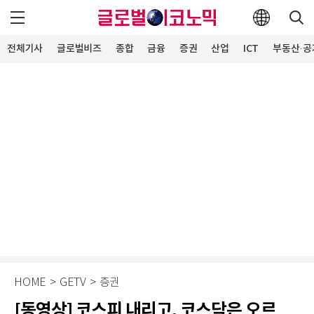
전체기사
글로벌비즈
종합
금융
증권
산업
ICT
부동산·공
HOME
>
GETV
>
증권
[동영상] 코스피 내리고, 코스닥은 오르