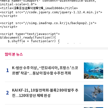
많이 본 뉴스
K-방산 수주 이상, “인도네시아, 프랑스 '스코
1
르펜' 착공”…동남아 잠수함 수주전 격화
KAI KF-21, 10월 전력화·블록2 80대 발주 추
2
진…120대 양산 체제 완성