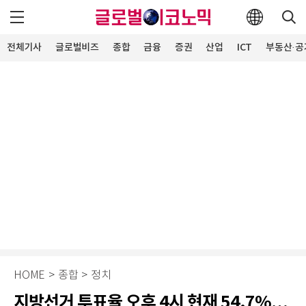
전체기사
글로벌비즈
종합
금융
증권
산업
ICT
부동산·공
HOME
>
종합
>
정치
지방선거 투표율 오후 4시 현재 54.7%…