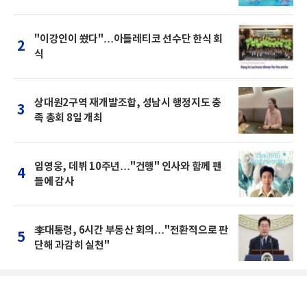
"이강인이 쐈다"…아틀레티코 선수단 한식 회
2
식
상대원2구역 재개발조합, 성남시 행정지도 충
3
족 총회 8일 개최
임영웅, 데뷔 10주년…"건행" 인사와 함께 팬
4
들에 감사
李대통령, 6시간 부동산 회의…"전환적으로 판
5
단해 과감히 실천"