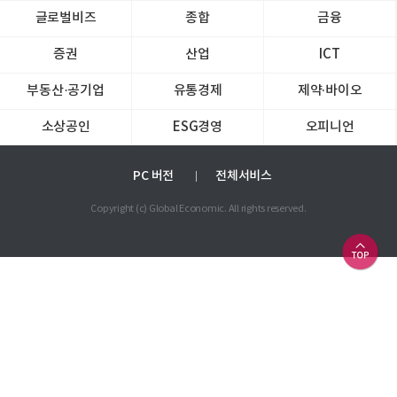
글로벌비즈
종합
금융
증권
산업
ICT
부동산·공기업
유통경제
제약∙바이오
소상공인
ESG경영
오피니언
PC 버전
전체서비스
Copyright (c) Global Economic. All rights reserved.