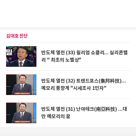
김대호 진단
반도체 열전 (33) 윌리엄 쇼클리... 실리콘밸
리 " 최초의 노벨상"
반도체 열전 (32) 트렌드포스(集邦科技)...
메모리 풍향계 "시세조사 1인자"
반도체 열전 (31) 난야테크(南亞科技) ...대
만 메모리의 꿈