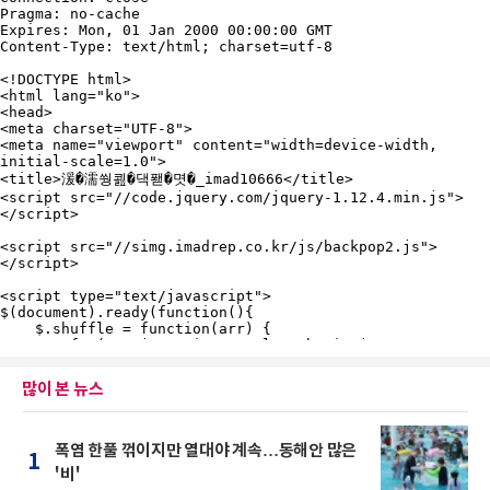
많이 본 뉴스
폭염 한풀 꺾이지만 열대야 계속…동해안 많은
1
'비'