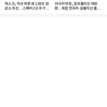
머스크, 자산 하루 새 126조 원
아시아 부호, 포트폴리오 대전
감소 추산… 스페이스X 주가 하
환…독점 인프라·실물자산 몰린
락 때문
다