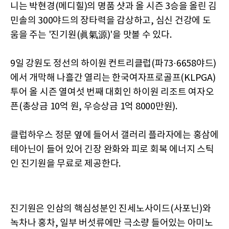
니는 박현경(메디힐)의 명품 샷과 올 시즌 3승을 올린 김
민솔의 300야드의 장타력을 감상하고, 심신 건강에 도
움을 주는 '진기원(眞氣源)'을 맛볼 수 있다.
9일 강원도 정선의 하이원 컨트리클럽(파73·6658야드)
에서 개막해 나흘간 열리는 한국여자프로골프(KLPGA)
투어 올 시즌 열여섯 번째 대회인 하이원 리조트 여자오
픈(총상금 10억 원, 우승상금 1억 8000만원).
클럽하우스 정문 옆에 들어서 갤러리 플라자에는 홍삼에
테아닌이 들어 있어 긴장 완화와 피로 회복 에너지 스틱
인 진기원을 무료로 제공한다.
진기원은 인삼의 핵심성분인 진세노사이드(사포닌)와
녹차나 홍차, 일부 버섯류에만 극소량 들어있는 아미노