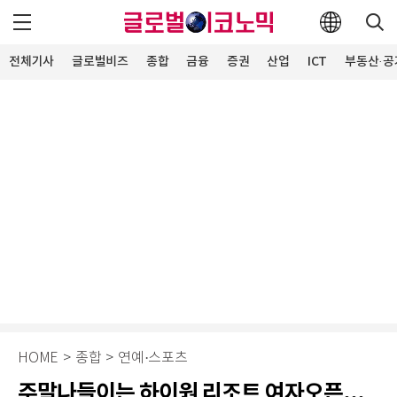
전체기사
글로벌비즈
종합
금융
증권
산업
ICT
부동산·공
HOME
>
종합
>
연예·스포츠
주말나들이는 하이원 리조트 여자오픈...