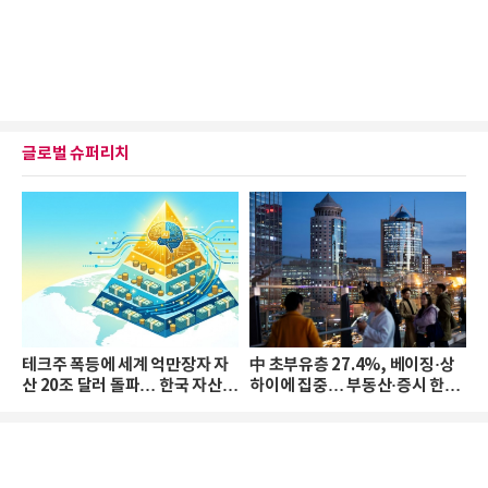
글로벌 슈퍼리치
테크주 폭등에 세계 억만장자 자
中 초부유층 27.4%, 베이징·상
산 20조 달러 돌파… 한국 자산
하이에 집중… 부동산·증시 한파
격차 확대
로 자산은 소폭 감소