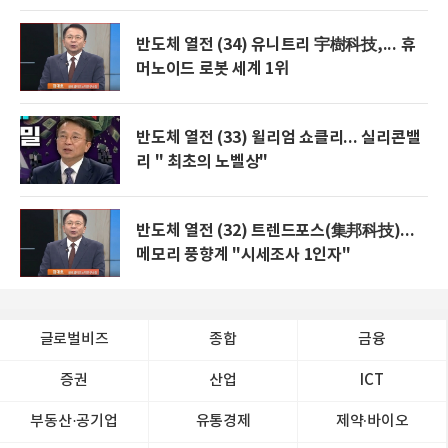
반도체 열전 (34) 유니트리 宇樹科技,... 휴
머노이드 로봇 세계 1위
반도체 열전 (33) 윌리엄 쇼클리... 실리콘밸
리 " 최초의 노벨상"
반도체 열전 (32) 트렌드포스(集邦科技)...
메모리 풍향계 "시세조사 1인자"
글로벌비즈
종합
금융
증권
산업
ICT
부동산·공기업
유통경제
제약∙바이오