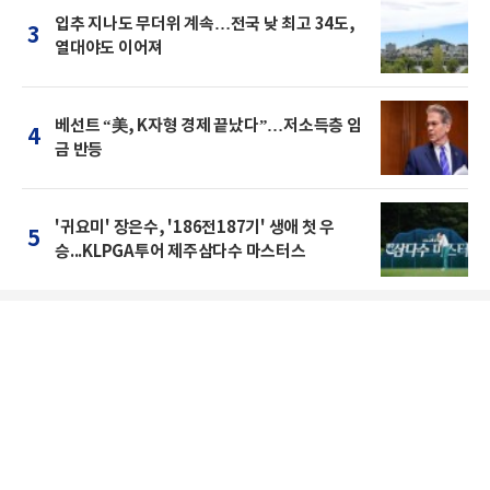
입추 지나도 무더위 계속…전국 낮 최고 34도,
3
열대야도 이어져
베선트 “美, K자형 경제 끝났다”…저소득층 임
4
금 반등
'귀요미' 장은수, '186전187기' 생애 첫 우
5
승...KLPGA투어 제주삼다수 마스터스