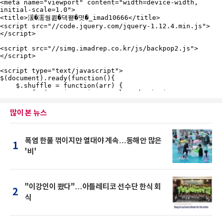
많이 본 뉴스
폭염 한풀 꺾이지만 열대야 계속…동해안 많은
1
'비'
"이강인이 쐈다"…아틀레티코 선수단 한식 회
2
식