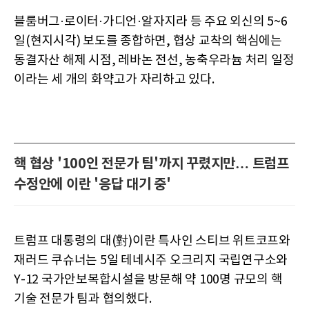
블룸버그·로이터·가디언·알자지라 등 주요 외신의 5~6
일(현지시각) 보도를 종합하면, 협상 교착의 핵심에는
동결자산 해제 시점, 레바논 전선, 농축우라늄 처리 일정
이라는 세 개의 화약고가 자리하고 있다.
핵 협상 '100인 전문가 팀'까지 꾸렸지만… 트럼프
수정안에 이란 '응답 대기 중'
트럼프 대통령의 대(對)이란 특사인 스티브 위트코프와
재러드 쿠슈너는 5일 테네시주 오크리지 국립연구소와
Y-12 국가안보복합시설을 방문해 약 100명 규모의 핵
기술 전문가 팀과 협의했다.