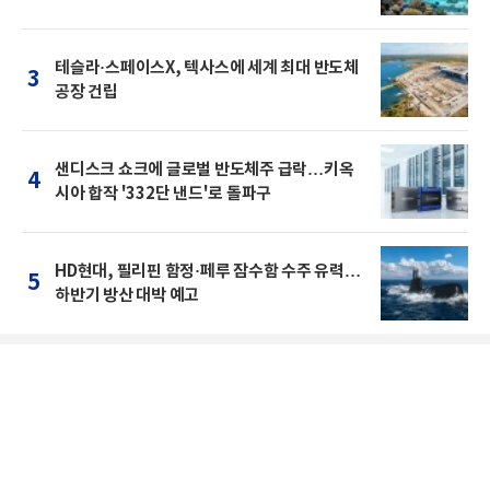
테슬라·스페이스X, 텍사스에 세계 최대 반도체
3
공장 건립
샌디스크 쇼크에 글로벌 반도체주 급락…키옥
4
시아 합작 '332단 낸드'로 돌파구
HD현대, 필리핀 함정·페루 잠수함 수주 유력…
5
하반기 방산 대박 예고