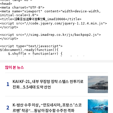
많이 본 뉴스
KAI KF-21, 내부 무장창 장착 스텔스 전투기로
1
진화…5.5세대 도약 선언
K-방산 수주 이상, “인도네시아, 프랑스 '스코
2
르펜' 착공”…동남아 잠수함 수주전 격화