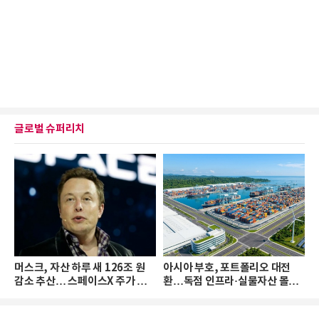
글로벌 슈퍼리치
머스크, 자산 하루 새 126조 원
아시아 부호, 포트폴리오 대전
감소 추산… 스페이스X 주가 하
환…독점 인프라·실물자산 몰린
락 때문
다