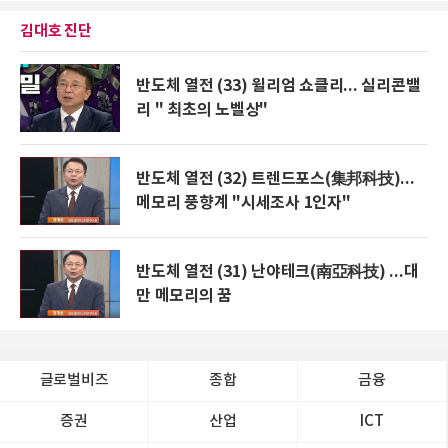
김대호 진단
반도체 열전 (33) 윌리엄 쇼클리... 실리콘밸
리 " 최초의 노벨상"
반도체 열전 (32) 트렌드포스(集邦科技)...
메모리 풍향계 "시세조사 1인자"
반도체 열전 (31) 난야테크(南亞科技) ...대
만 메모리의 꿈
글로벌비즈
종합
금융
증권
산업
ICT