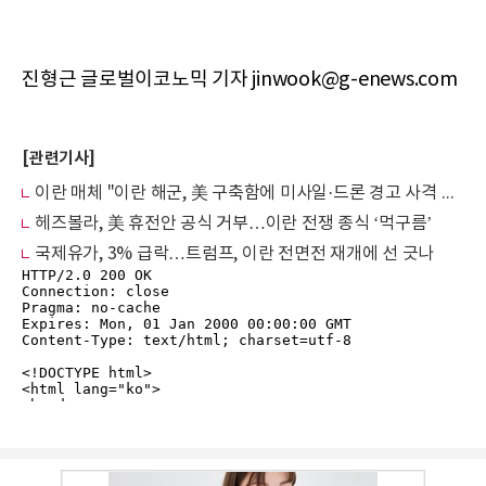
진형근 글로벌이코노믹 기자 jinwook@g-enews.com
[관련기사]
이란 매체 "이란 해군, 美 구축함에 미사일·드론 경고 사격 실시"
헤즈볼라, 美 휴전안 공식 거부…이란 전쟁 종식 ‘먹구름’
국제유가, 3% 급락…트럼프, 이란 전면전 재개에 선 긋나