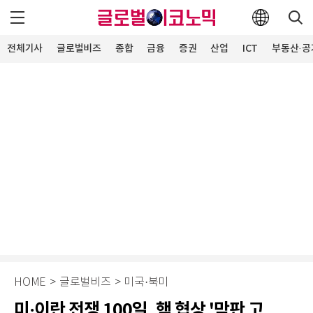
전체기사
글로벌비즈
종합
금융
증권
산업
ICT
부동산·공
HOME
>
글로벌비즈
>
미국·북미
미·이란 전쟁 100일, 핵 협상 '막판 고