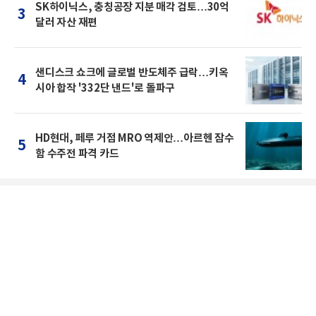
SK하이닉스, 충칭공장 지분 매각 검토…30억
3
달러 자산 재편
샌디스크 쇼크에 글로벌 반도체주 급락…키옥
4
시아 합작 '332단 낸드'로 돌파구
HD현대, 페루 거점 MRO 역제안…아르헨 잠수
5
함 수주전 파격 카드