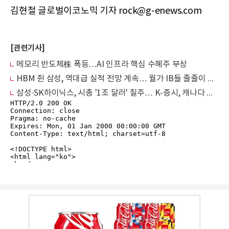
김현철 글로벌이코노믹 기자 rock@g-enews.com
[관련기사]
메모리 반도체株 폭등…AI 인프라 핵심 수혜주 부상
HBM 쥔 삼성, 역대급 실적 전망 계속… 월가 IB들 줄줄이 목표가 상향
삼성·SK하이닉스, 시총 '1조 달러' 질주… K-증시, 캐나다 꺾고 '세계 7위' 증시 올라