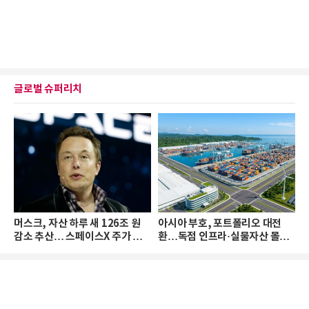
글로벌 슈퍼리치
머스크, 자산 하루 새 126조 원
아시아 부호, 포트폴리오 대전
감소 추산… 스페이스X 주가 하
환…독점 인프라·실물자산 몰린
락 때문
다