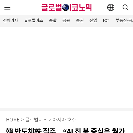
전체기사
글로벌비즈
종합
금융
증권
산업
ICT
부동산·공
HOME
>
글로벌비즈
>
아시아·호주
韓 반도체株 질주…“AI 칩 붐 중심은 월가