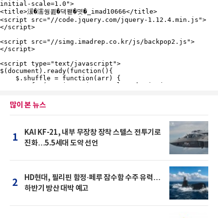
많이 본 뉴스
KAI KF-21, 내부 무장창 장착 스텔스 전투기로
1
진화…5.5세대 도약 선언
HD현대, 필리핀 함정·페루 잠수함 수주 유력…
2
하반기 방산 대박 예고