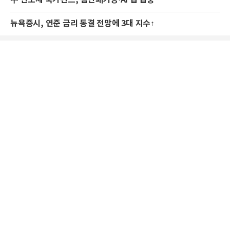
中 반도체 국가펀드, 첨단패키징·AI 칩 집중
뉴욕증시, 연준 금리 동결 전망에 3대 지수↑