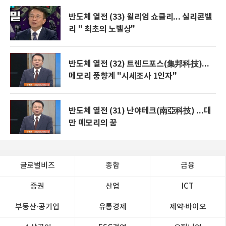
반도체 열전 (33) 윌리엄 쇼클리... 실리콘밸
리 " 최초의 노벨상"
반도체 열전 (32) 트렌드포스(集邦科技)...
메모리 풍향계 "시세조사 1인자"
반도체 열전 (31) 난야테크(南亞科技) ...대
만 메모리의 꿈
글로벌비즈
종합
금융
증권
산업
ICT
부동산·공기업
유통경제
제약∙바이오