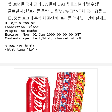
美 30년물 국채 금리 5% 돌파… AI 빅테크 랠리 '분수령'
글로벌 자산 '트리플 폭락'… 은값 7% 급락·국채 금리 급등 왜?
日, 중동 쇼크에 주식·채권·엔화 '트리플 약세'… "엔화 실개입 마지노선은 162엔“