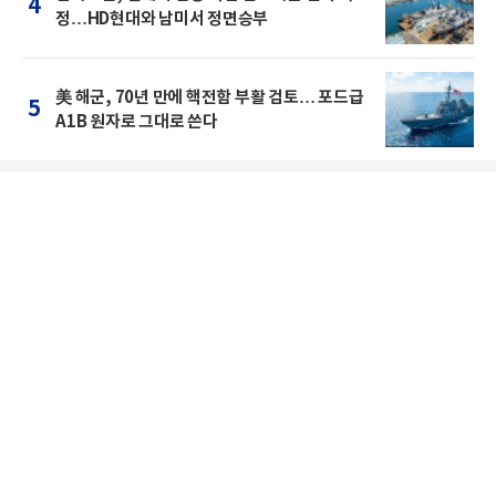
4
정…HD현대와 남미서 정면승부
美 해군, 70년 만에 핵전함 부활 검토… 포드급
5
A1B 원자로 그대로 쓴다