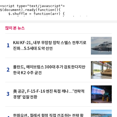
많이 본 뉴스
KAI KF-21, 내부 무장창 장착 스텔스 전투기로
1
진화…5.5세대 도약 선언
폴란드, 에이브럼스 300대 추가 검토한다지만
2
한국 K2 수주 굳건
美 공군, F-15·F-16 엔진 독점 깨나…'전략적
3
경쟁' 입찰 전환
한화오션, 칠레서 함정 직접 건조하는 전략 확