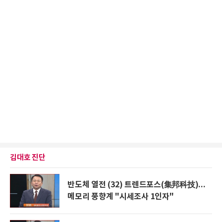
김대호 진단
반도체 열전 (32) 트렌드포스(集邦科技)...
메모리 풍향계 "시세조사 1인자"