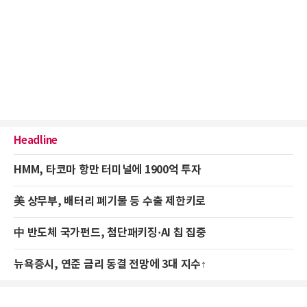
Headline
HMM, 타코마 항만 터미널에 1900억 투자
美 상무부, 배터리 폐기물 등 수출 제한키로
中 반도체 국가펀드, 첨단패키징·AI 칩 집중
뉴욕증시, 연준 금리 동결 전망에 3대 지수↑