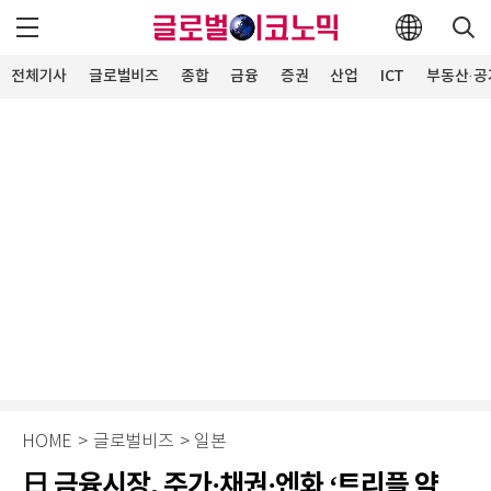
전체기사
글로벌비즈
종합
금융
증권
산업
ICT
부동산·공
HOME
>
글로벌비즈
>
일본
日 금융시장, 주가·채권·엔화 ‘트리플 약