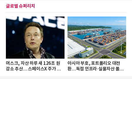
글로벌 슈퍼리치
머스크, 자산 하루 새 126조 원
아시아 부호, 포트폴리오 대전
감소 추산… 스페이스X 주가 하
환…독점 인프라·실물자산 몰린
락 때문
다