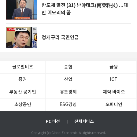
반도체 열전 (31) 난야테크(南亞科技) ...대
만 메모리의 꿈
청개구리 국민연금
글로벌비즈
종합
금융
증권
산업
ICT
부동산·공기업
유통경제
제약∙바이오
소상공인
ESG경영
오피니언
PC 버전
전체서비스
Copyright (c) Global Economic. All rights reserved.