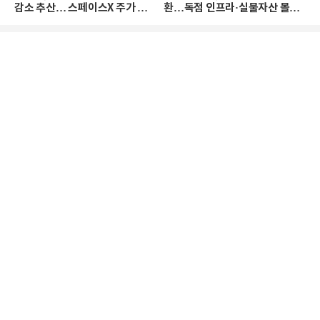
감소 추산… 스페이스X 주가 하
환…독점 인프라·실물자산 몰린
락 때문
다