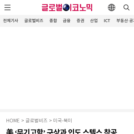
전체기사
글로벌비즈
종합
금융
증권
산업
ICT
부동산·공
HOME
>
글로벌비즈
>
미국·북미
美 ‘무기고함’ 구상과 인도 스텔스 착공…