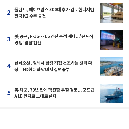
폴란드, 에이브럼스 300대 추가 검토한다지만
2
한국 K2 수주 굳건
美 공군, F-15·F-16 엔진 독점 깨나…'전략적
3
경쟁' 입찰 전환
한화오션, 칠레서 함정 직접 건조하는 전략 확
4
정…HD현대와 남미서 정면승부
美 해군, 70년 만에 핵전함 부활 검토… 포드급
5
A1B 원자로 그대로 쓴다