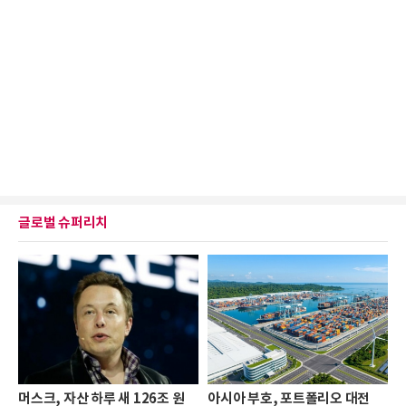
글로벌 슈퍼리치
머스크, 자산 하루 새 126조 원
아시아 부호, 포트폴리오 대전