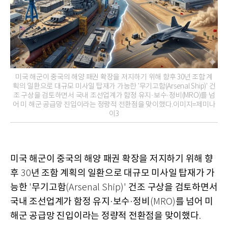
미국 해군이 중국의 해양 패권 확장을 저지하기 위해 향후 30년 조함 계
획의 일환으로 대규모 미사일 탑재가 가능한 '무기고함(Arsenal Ship)' 건
조 구상을 검토하면서 국내 조선업계가 함정 유지·보수·정비(MRO)를 넘
어 미 해군 공급망 진입이라는 정량적 전환점을 맞이했다.이미지=제미나
이3
미국 해군이 중국의 해양 패권 확장을 저지하기 위해 향
후
년 조함 계획의 일환으로 대규모 미사일 탑재가 가
30
능한
무기고함
건조 구상을 검토하면서
'
(Arsenal Ship)'
국내 조선업계가 함정 유지
보수
정비
를 넘어 미
·
·
(MRO)
해군 공급망 진입이라는 정량적 전환점을 맞이했다
.