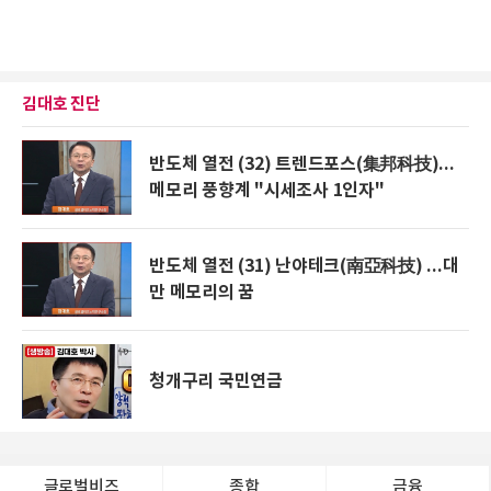
김대호 진단
반도체 열전 (32) 트렌드포스(集邦科技)...
메모리 풍향계 "시세조사 1인자"
반도체 열전 (31) 난야테크(南亞科技) ...대
만 메모리의 꿈
청개구리 국민연금
글로벌비즈
종합
금융