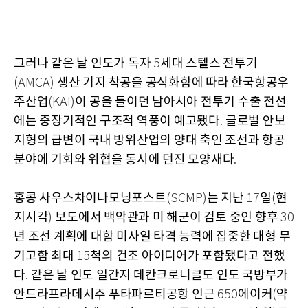
그러나 같은 날 인도가 독자
세대 스텔스 전투기
5
생산 기지 착공을 공식화함에 따라 한국항공우
(AMCA)
주산업
이 공을 들이던 남아시아 전투기 수출 전선
(KAI)
에는 중장기적인 구조적 역풍이 예고됐다
글로벌 안보
.
지형의 급변이 국내 방위산업의 양대 축인 조선과 항공
분야에 기회와 위협을 동시에 던진 모양새다
.
홍콩 사우스차이나모닝포스트
는 지난
일
현
(SCMP)
17
(
지시각
보도에서 백악관과 미 해군이 검토 중인 향후
)
30
년 조선 계획에 대함 미사일 타격 능력에 집중한 대형 무
기고함 최대
척의 건조 아이디어가 포함됐다고 전했
15
다
같은 날 인도 일간지 데칸크로니클도 인도 국방부가
.
안드라프라데시주 푸타파르티공항 인근
에이커
약
650
(