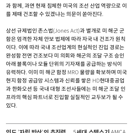
과 함께
과연 현재 침체한 미국의 조선 산업 역량으로 이
,
를 제때 건조할 수 있겠냐는 의문이 쏟아진다
.
상선 규제법인 존스법
과 별개로 미 해군 군
(Jones Act)
함은 엄격한 자체 안보 법제에 따라 자국 내 건조가 원칙
이다
이에 따라 국내 조선업계의 현실적인 진입 경로는
.
완성함 전면 건조보다 미 의회와 해군의 조달 구조 승인
아래 블록이나 모듈 단위의 기자재를 공급하는 방식이
유력하다
이미 미 해군 함정
물량을 확보하며 미국
.
MRO
현지 함정 공급망 시스템과 신뢰를 쌓은
현대중공업
HD
과 한화오션 등 국내 대형 조선사들에는 미 해군 조달 인
프라의 핵심 파트너로 진입할 실질적인 교두보가 될 수
있다
.
인도
자립 방산
의 추진력…
세대 스텔스기
'
'
5
AMCA