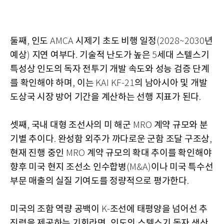
둘째
인도
시제기 초도 비행 일정
년
,
AMCA
(2028~2030
예상
지연 여부다
기술적 난도가 높은
세대 스텔스기
)
.
5
특성상 인도의 독자 전투기 개발 속도와 성능 검증 단계
를 확인해야 하며
이는
의 남아시아 및 개발
,
KAI KF-21
도상국 시장 방어 기간을 계산하는 선행 지표가 된다
.
셋째
국내 대형 조선사의 미 해군
계약 규모와 분
,
MRO
기별 추이다
완성함 외주가 까다로운 군함 조달 구조상
.
,
현재 진행 중인
계약 규모의 확대 추이를 확인해야
MRO
향후 미국 현지 조선소 인수합병
이나 미국 특수선
(M&A)
부문 매출의 실질 기여도를 정량적으로 평가한다
.
미국의 조함 역량 공백이
조선에 태평양을 넘어선 추
K-
진력을 제공하는 기회라면
인도의 스텔스기 독자 생산
,