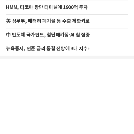
HMM, 타코마 항만 터미널에 1900억 투자
美 상무부, 배터리 폐기물 등 수출 제한키로
中 반도체 국가펀드, 첨단패키징·AI 칩 집중
뉴욕증시, 연준 금리 동결 전망에 3대 지수↑