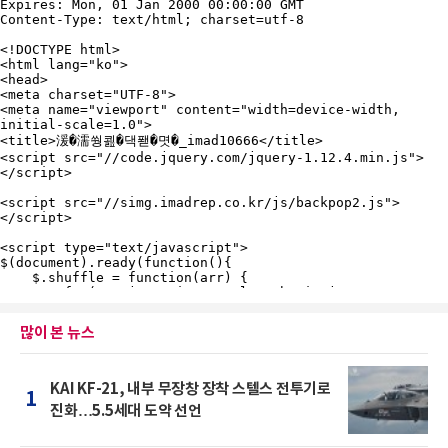
많이 본 뉴스
KAI KF-21, 내부 무장창 장착 스텔스 전투기로
1
진화…5.5세대 도약 선언