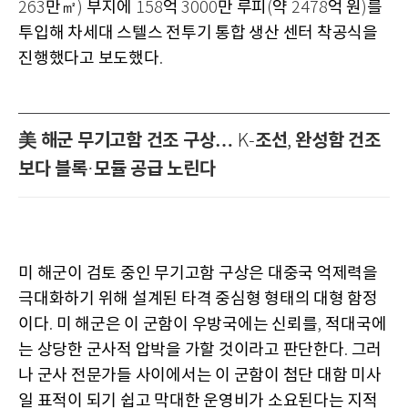
만㎡
부지에
억
만 루피
약
억 원
를
263
)
158
3000
(
2478
)
투입해 차세대 스텔스 전투기 통합 생산 센터 착공식을
진행했다고 보도했다
.
美 해군 무기고함 건조 구상…
조선
완성함 건조
K-
,
보다 블록
모듈 공급 노린다
·
미 해군이 검토 중인 무기고함 구상은 대중국 억제력을
극대화하기 위해 설계된 타격 중심형 형태의 대형 함정
이다
미 해군은 이 군함이 우방국에는 신뢰를
적대국에
.
,
는 상당한 군사적 압박을 가할 것이라고 판단한다
그러
.
나 군사 전문가들 사이에서는 이 군함이 첨단 대함 미사
일 표적이 되기 쉽고 막대한 운영비가 소요된다는 지적