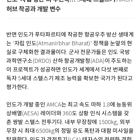
허브 착공과 개발 변수
반면 인도가 푸타파르티에 착공한 항공우주 방산 생태계
는
자립 인도
정책을 눈앞의 현
'
(Atmanirbhar Bharat)'
실로 구체화한 결과물이다
군사 전문가들은 인도 국방
.
과학연구소
산하 항공개발청
이 주도하는
(DRDO)
(ADA)
이 프로젝트가 성공하면 인도가 세계에서 다섯 번째로
독자
세대 스텔스기 제조 능력을 확보한 국가가 된다고
5
평가한다
.
인도가 개발 중인
는 최고 속도 마하
에 능동위
AMCA
1.8
상배열
레이더와
도 상황 인식 시스템을 갖
(AESA)
360
춘 쌍발 스텔스 전투기다
내부 무장창에
외부
.
1500kg,
무장 시 최대
의 정밀 유도 폭탄과 대함 미사일을
6500kg
탑재한다
인도가 경전투기
테자스의 전력화 경험
.
(LCA)