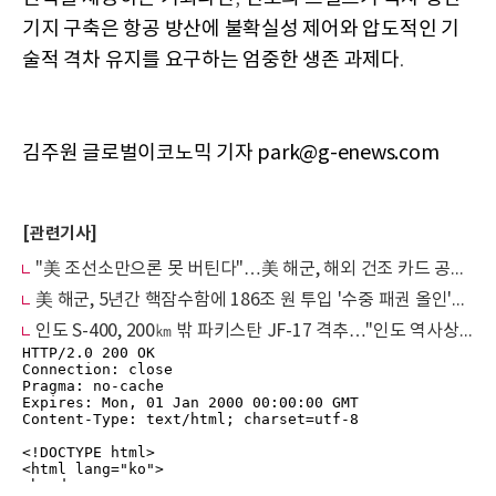
기지 구축은 항공 방산에 불확실성 제어와 압도적인 기
술적 격차 유지를 요구하는 엄중한 생존 과제다
.
김주원 글로벌이코노믹 기자 park@g-enews.com
[관련기사]
"美 조선소만으론 못 버틴다"…美 해군, 해외 건조 카드 공식 검토
美 해군, 5년간 핵잠수함에 186조 원 투입 '수중 패권 올인'…컬럼비아·버지니아 15척
인도 S-400, 200㎞ 밖 파키스탄 JF-17 격추…"인도 역사상 최장거리 지대공 격추"