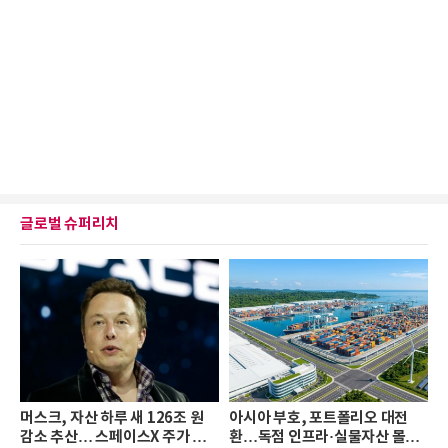
글로벌 슈퍼리치
머스크, 자산 하루 새 126조 원
아시아 부호, 포트폴리오 대전
감소 추산… 스페이스X 주가 하
환…독점 인프라·실물자산 몰린