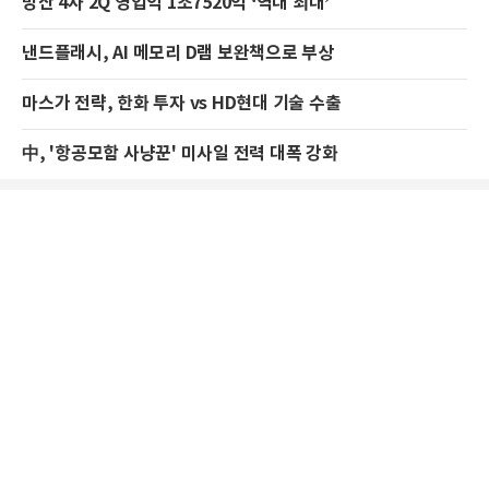
방산 4사 2Q 영업익 1조7520억 ‘역대 최대’
낸드플래시, AI 메모리 D램 보완책으로 부상
마스가 전략, 한화 투자 vs HD현대 기술 수출
中, '항공모함 사냥꾼' 미사일 전력 대폭 강화