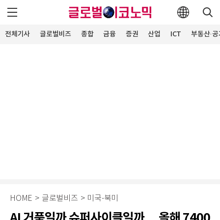
전체기사
글로벌비즈
종합
금융
증권
산업
ICT
부동산·공
HOME
>
글로벌비즈
>
미국·북미
AI 거품일까 슈퍼사이클일까… 올해 7400