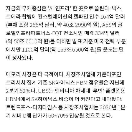
자금의 무게중심은
인프라
한 곳으로 쏠린다
넥스
'AI
'
.
트에라 합병에 컨스텔레이션의 캘파인 인수
억 달러
164
부채 포함
억 달러
약
조
억 원
의 글
(
266
,
40
2990
), AES
로벌인프라파트너스
컨소시엄 매각
억 달러
·EQT
334
약
조
억 원
를 더하면 발표 기준 미국 전력 부문
(
50
6010
)
에서만
억 달러
약
조
억 원
를 웃도는 딜
1100
(
166
6500
)
이 성사됐다
.
메모리 시장은 더 극적이다
시장조사업체 카운터포인
.
트리서치 집계 기준
하이닉스
점유율은 지난해
SK
HBM
분기
다
는 엔비디아 차세대
루빈
플랫폼용
2
62%
. UBS
'
'
에서
하이닉스 비중이 더 커진다고 내다봤다
HBM4
SK
.
트렌드포스
디지타임스 등 시장조사업체는
년
분
·
2026
1
기 서버
램 단가가
인상될 것으로 본다
D
60~70%
.