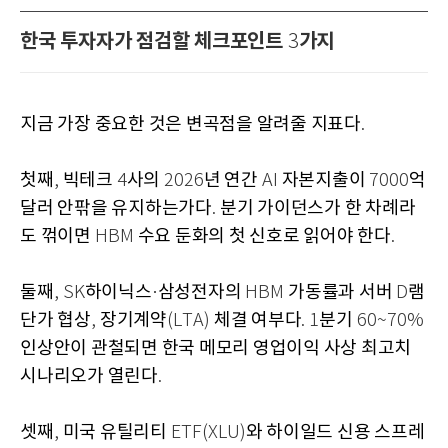
한국 투자자가 점검할 체크포인트
가지
3
지금 가장 중요한 것은 변곡점을 알려줄 지표다
.
첫째
빅테크
사의
년 연간
자본지출이
억
,
4
2026
AI
7000
달러 안팎을 유지하는가다
분기 가이던스가 한 차례라
.
도 꺾이면
수요 둔화의 첫 신호로 읽어야 한다
HBM
.
둘째
하이닉스
삼성전자의
가동률과 서버
램
, SK
·
HBM
D
단가 협상
장기계약
체결 여부다
분기
,
(LTA)
. 1
60~70%
인상안이 관철되면 한국 메모리 영업이익 사상 최고치
시나리오가 열린다
.
셋째
미국 유틸리티
와 하이일드 신용 스프레
,
ETF(XLU)