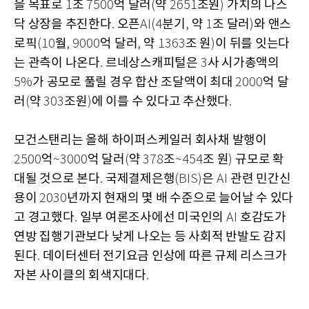
을 목표로
조
억 달러
약
조원
가치의 나스
1
7500
(
2651
)
닥 상장을 추진한다
오픈
분기
약
조 달러
와 앤스
.
AI(4
,
1
)
로픽
월
억 달러
약
조 원
이 뒤를 잇는다
(10
, 9000
,
1363
)
는 관측이 나온다
르네상스캐피털은
사 시가총액의
.
3
가 공모로 풀릴 경우 합산 조달액이 최대
억 달
5%
2000
러
약
조원
에 이를 수 있다고 추산했다
(
303
)
.
모건스탠리는 올해 하이퍼스케일러 회사채 발행이
억
억 달러
약
조
조 원
규모로 확
2500
~3000
(
378
~454
)
대될 것으로 본다
국제결제은행
은
관련 민간신
.
(BIS)
AI
용이
년까지 현재의 몇 배 수준으로 늘어날 수 있다
2030
고 경고했다
일부 여론조사에선 미국인의
호감도가
.
AI
연방 집행기관보다 낮게 나오는 등 사회적 반발도 감지
된다
데이터센터 전기요금 인상에 따른 규제 리스크가
.
자본 사이클의 회색지대다
.