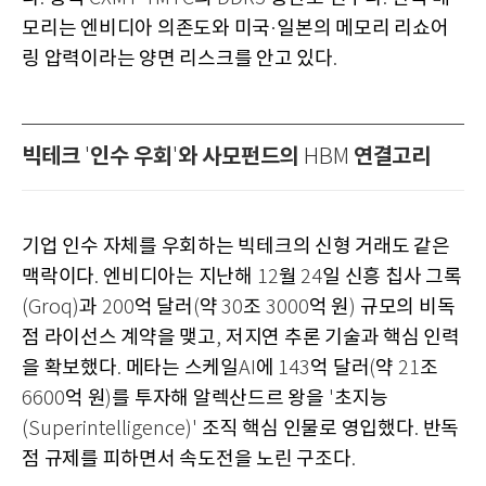
모리는 엔비디아 의존도와 미국
일본의 메모리 리쇼어
·
링 압력이라는 양면 리스크를 안고 있다
.
빅테크
인수 우회
와 사모펀드의
연결고리
'
'
HBM
기업 인수 자체를 우회하는 빅테크의 신형 거래도 같은
맥락이다
엔비디아는 지난해
월
일 신흥 칩사 그록
.
12
24
과
억 달러
약
조
억 원
규모의 비독
(Groq)
200
(
30
3000
)
점 라이선스 계약을 맺고
저지연 추론 기술과 핵심 인력
,
을 확보했다
메타는 스케일
에
억 달러
약
조
.
AI
143
(
21
억 원
를 투자해 알렉산드르 왕을
초지능
6600
)
'
조직 핵심 인물로 영입했다
반독
(Superintelligence)'
.
점 규제를 피하면서 속도전을 노린 구조다
.