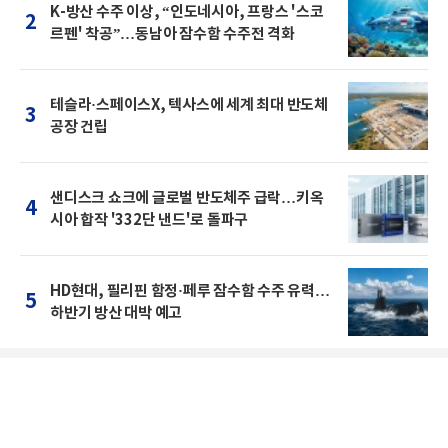
K-방산 수주 이상, “인도네시아, 프랑스 '스코
2
르펜' 착공”…동남아 잠수함 수주전 격화
테슬라·스페이스X, 텍사스에 세계 최대 반도체
3
공장 건립
샌디스크 쇼크에 글로벌 반도체주 급락…키옥
4
시아 합작 '332단 낸드'로 돌파구
HD현대, 필리핀 함정·페루 잠수함 수주 유력…
5
하반기 방산 대박 예고