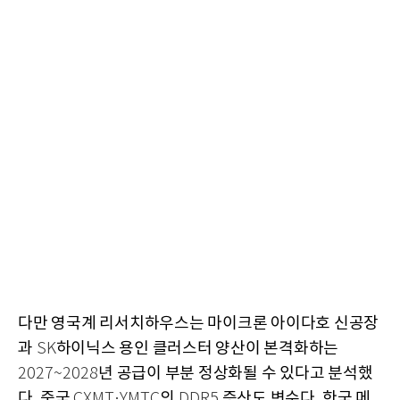
다만 영국계 리서치하우스는 마이크론 아이다호 신공장
과
하이닉스 용인 클러스터 양산이 본격화하는
SK
년 공급이 부분 정상화될 수 있다고 분석했
2027~2028
다
중국
의
증산도 변수다
한국 메
.
CXMT·YMTC
DDR5
.