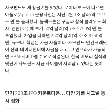
사모펀드도 새 황금기를 맞았다
로이터 보도에 따르면
.
아폴로
운용자산은 지난
월
조 달러
약
(Apollo)
5
1
(
1515
조 원
를 돌파했다
블랙스톤은 구글과 합작 클라우드 회
)
.
사
엔원
에 초기
억 달러
약
조
억 원
를
'
(N1)'
50
(
7
5750
)
투입했다
차입을 더하면
억 달러
약
조
억
.
250
(
37
8750
원
규모다
핵심은 자금 사슬이다
사모펀드
민간크레딧
)
.
.
·
이 전력
데이터센터에 자금을 대고
그 인프라가 가동되
·
,
면
서버
램 수요로 직결된다
한국 메모리 실적의
HBM·
D
.
윗단에 사모펀드 자금 사이클이 자리잡고 있다는 뜻이
다
.
단기
조
카운트다운… 다만 거품 시그널 동
200
IPO
시 점화