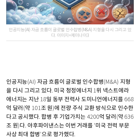
인공지능(AI) 자금 흐름이 글로벌 인수합병(M&A) 지형을 다시 그리고 있
다. 이미지=제미나이3
인공지능
자금 흐름이 글로벌 인수합병
지형
(AI)
(M&A)
을 다시 그리고 있다
미국 청정에너지
위 넥스트에라
.
1
에너지는 지난
일 동부 전력사 도미니언에너지를
18
668
억 달러
약
조 원
에 전량 주식 교환 방식으로 인수한
(
101
)
다고 공시했다
합병 후 기업가치는
억 달러
약
.
4200
(
636
조 원
다
야후파이낸스는 이번 거래를
미국 전력 부문
)
.
'
사상 최대 합병
으로 평가했다
'
.