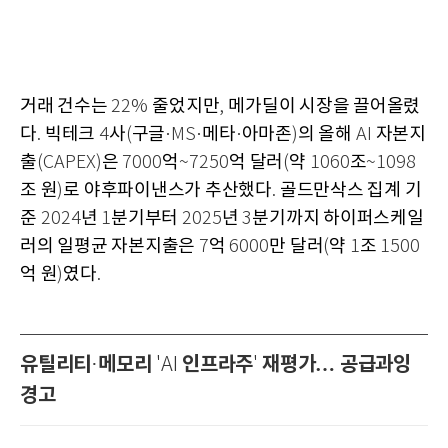
거래 건수는
줄었지만
메가딜이 시장을 끌어올렸
22%
,
다
빅테크
사
구글
메타
아마존
의 올해
자본지
.
4
(
·MS·
·
)
AI
출
은
억
억 달러
약
조
(CAPEX)
7000
~7250
(
1060
~1098
조 원
로 야후파이낸스가 추산했다
골드만삭스 집계 기
)
.
준
년
분기부터
년
분기까지 하이퍼스케일
2024
1
2025
3
러의 일평균 자본지출은
억
만 달러
약
조
7
6000
(
1
1500
억 원
였다
)
.
유틸리티
메모리
인프라주
재평가… 공급과잉
·
'AI
'
경고