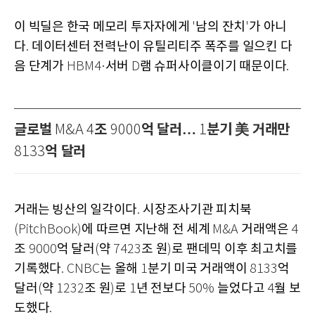
이 빅딜은 한국 메모리 투자자에게
남의 잔치
가 아니
'
'
다
데이터센터 전력난이 유틸리티주 폭주를 일으킨 다
.
음 단계가
서버
램 슈퍼사이클이기 때문이다
HBM4·
D
.
글로벌
조
억 달러…
분기 美 거래만
M&A 4
9000
1
억 달러
8133
거래는 빙산의 일각이다
시장조사기관 피치북
.
에 따르면 지난해 전 세계
거래액은
(PitchBook)
M&A
4
조
억 달러
약
조 원
로 팬데믹 이후 최고치를
9000
(
7423
)
기록했다
는 올해
분기 미국 거래액이
억
. CNBC
1
8133
달러
약
조 원
로
년 전보다
늘었다고
월 보
(
1232
)
1
50%
4
도했다
.