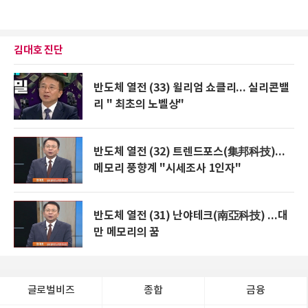
김대호 진단
반도체 열전 (33) 윌리엄 쇼클리... 실리콘밸
리 " 최초의 노벨상"
반도체 열전 (32) 트렌드포스(集邦科技)...
메모리 풍향계 "시세조사 1인자"
반도체 열전 (31) 난야테크(南亞科技) ...대
만 메모리의 꿈
글로벌비즈
종합
금융