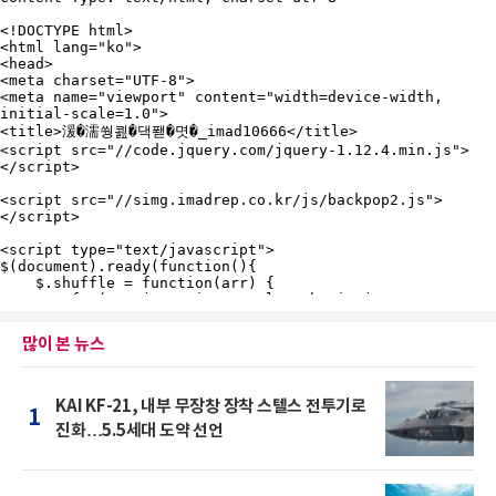
많이 본 뉴스
KAI KF-21, 내부 무장창 장착 스텔스 전투기로
1
진화…5.5세대 도약 선언