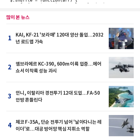
많이 본 뉴스
KAI, KF-21 '보라매' 120대 양산 돌입…2032
1
년 로드맵 가속
엠브라에르 KC-390, 600m 이륙 입증…에어
2
쇼서 이착륙 성능 과시
인니, 이탈리아 경전투기 12대 도입…FA-50
3
안방 흔들린다
체코 F-35A, 단순 전투기 넘어 '날아다니는 레
4
이더'로…대공 방어망 핵심 지휘소 역할