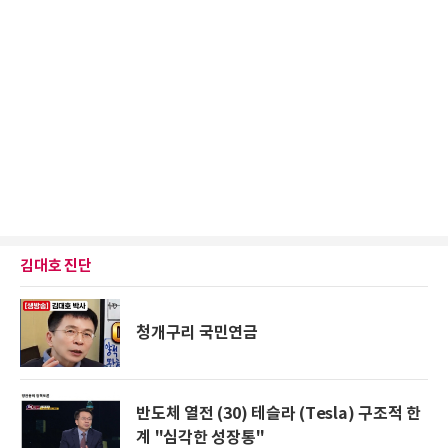
김대호 진단
청개구리 국민연금
반도체 열전 (30) 테슬라 (Tesla) 구조적 한
계 "심각한 성장통"