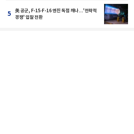
美 공군, F-15·F-16 엔진 독점 깨나…'전략적
5
경쟁' 입찰 전환