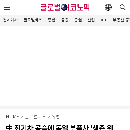
전체기사
글로벌비즈
종합
금융
증권
산업
ICT
부동산·공
HOME
>
글로벌비즈
>
유럽
中 전기차 공습에 독일 부품사 '생존 위