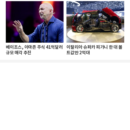
베이조스, 아마존 주식 41억달러
이탈리아 슈퍼카 피가니 한 대 볼
규모 매각 추진
트값만 2억대