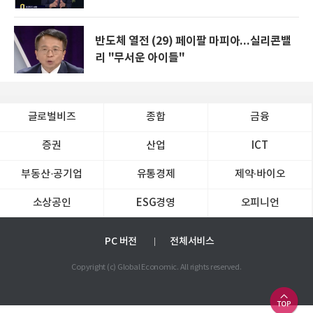
반도체 열전 (29) 페이팔 마피아...실리콘밸
리 "무서운 아이들"
글로벌비즈
종합
금융
증권
산업
ICT
부동산·공기업
유통경제
제약∙바이오
소상공인
ESG경영
오피니언
PC 버전
전체서비스
Copyright (c) Global Economic. All rights reserved.