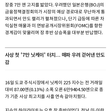
장중 7만 엔 고지를 밟았다. 우려했던 일본은행(BOJ)의
금융정책결정회의가 시장의 예상 경로대로 무난하게 통
과되면서 안도 랠리가 펼쳐졌으나, 단기 급등에 따른 차
익실현 매물과 미 연방공개시장위원회(FOMC)를 향한
경계감이 맞물리며 장 후반 상승폭을 대부분 반납했다.
사상 첫 '7만 닛케이' 터치… 매파 우려 걷어낸 안도
감
16일 도쿄 주식시장에서 닛케이 225 지수는 전 거래일
대비 87.00엔(0.13%) 소폭 오른 6만9404.50엔으로 종
가 기준 사상 최고치를 사흘 연속 갈아치웠다.
지수의 하이라이트는 오후 장 중반이었다. 전날 미·이란