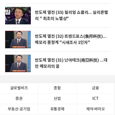
반도체 열전 (33) 윌리엄 쇼클리... 실리콘밸
리 " 최초의 노벨상"
반도체 열전 (32) 트렌드포스(集邦科技)...
메모리 풍향계 "시세조사 1인자"
반도체 열전 (31) 난야테크(南亞科技) ...대
만 메모리의 꿈
글로벌비즈
종합
금융
증권
산업
ICT
부동산·공기업
유통경제
제약∙바이오