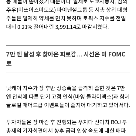
동 매물이 쏟아졌기 때문이다. 실제로 도쿄자동차, 삼의
주우(미쓰이스미토모) 파이낸셜그룹 등 시총 상위 대형
주들은 일제히 약세를 면치 못하며 토픽스 지수를 전일
대비 0.21% 끌어내린 3,991.14로 마감시켰다.
7만 엔 달성 후 찾아온 피로감… 시선은 미 FOMC
로
닛케이 지수가 장 후반 상승폭을 급격히 좁힌 것은 7만
엔 안착에 따른 단기 고점 인식(바잉 클라이맥스)과 함께
글로벌 매머드급 이벤트들이 줄지어 대기하고 있어서다.
투자자들은 장 마감 후 진행되는 우치다 신이치 BOJ 부
총재의 기자회견에서 향후 금리 인상 속도에 대한 매파