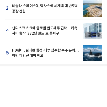
테슬라·스페이스X, 텍사스에 세계 최대 반도체
3
공장 건립
샌디스크 쇼크에 글로벌 반도체주 급락…키옥
4
시아 합작 '332단 낸드'로 돌파구
HD현대, 필리핀 함정·페루 잠수함 수주 유력…
5
하반기 방산 대박 예고