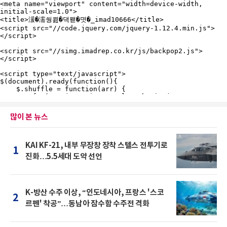
많이 본 뉴스
KAI KF-21, 내부 무장창 장착 스텔스 전투기로
1
진화…5.5세대 도약 선언
K-방산 수주 이상, “인도네시아, 프랑스 '스코
2
르펜' 착공”…동남아 잠수함 수주전 격화