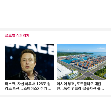
글로벌 슈퍼리치
머스크, 자산 하루 새 126조 원
아시아 부호, 포트폴리오 대전
감소 추산… 스페이스X 주가 하
환…독점 인프라·실물자산 몰린
락 때문
다