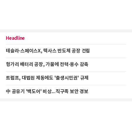
Headline
테슬라·스페이스X, 텍사스 반도체 공장 건립
헝가리 배터리 공장, 가뭄에 전력·용수 감축
트럼프, 대법원 제동에도 '출생시민권' 규제
中 공유기 '백도어' 비상...직구족 보안 경보