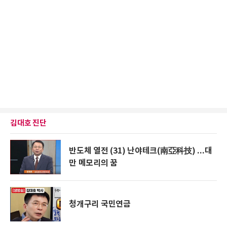
김대호 진단
반도체 열전 (31) 난야테크(南亞科技) ...대
만 메모리의 꿈
청개구리 국민연금