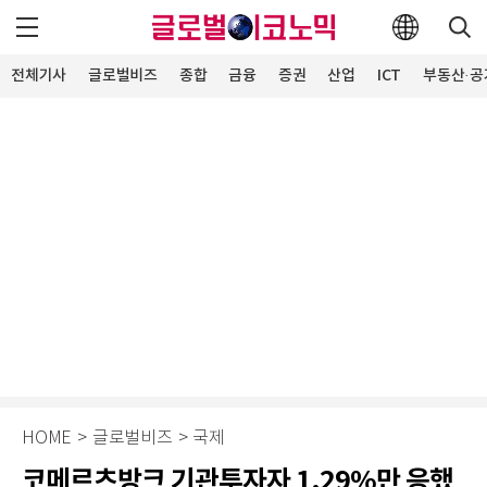
전체기사
글로벌비즈
종합
금융
증권
산업
ICT
부동산·공
HOME
>
글로벌비즈
>
국제
코메르츠방크 기관투자자 1.29%만 응했