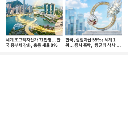
세계 초고액자산가 71만명… 한
한국, 실질자산 55%↑ 세계 1
국 종부세 강화, 홍콩 세율 0%
위… 증시 폭락, ‘평균의 착시’와
부의 유동성 위기