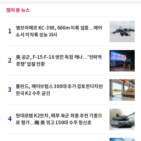
많이 본 뉴스
엠브라에르 KC-390, 600m 이륙 입증…에어
1
쇼서 이착륙 성능 과시
美 공군, F-15·F-16 엔진 독점 깨나…'전략적
2
경쟁' 입찰 전환
폴란드, 에이브럼스 300대 추가 검토한다지만
3
한국 K2 수주 굳건
현대로템 K2전차, 페루 육군 최종 추천 기종으
4
로 평가…獨·美 꺾고 150대 수주 청신호