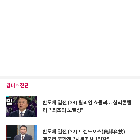
김대호 진단
반도체 열전 (33) 윌리엄 쇼클리... 실리콘밸
리 " 최초의 노벨상"
반도체 열전 (32) 트렌드포스(集邦科技)...
메모리 풍향계 "시세조사 1인자"