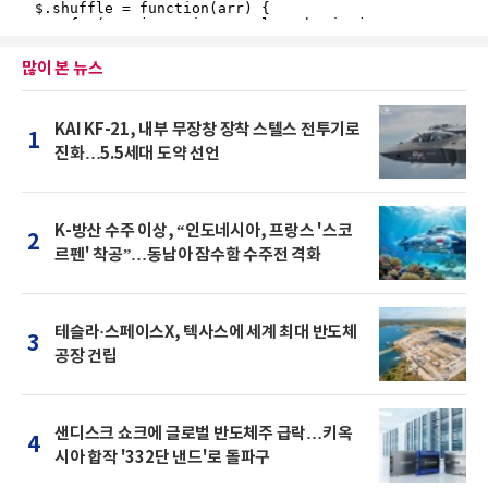
많이 본 뉴스
KAI KF-21, 내부 무장창 장착 스텔스 전투기로
1
진화…5.5세대 도약 선언
K-방산 수주 이상, “인도네시아, 프랑스 '스코
2
르펜' 착공”…동남아 잠수함 수주전 격화
테슬라·스페이스X, 텍사스에 세계 최대 반도체
3
공장 건립
샌디스크 쇼크에 글로벌 반도체주 급락…키옥
4
시아 합작 '332단 낸드'로 돌파구