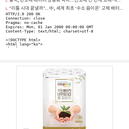
중국, 반고체 배터리 상용화 박차…전고체 전 단계 고체·액체 혼합형 주목
“리튬 시대 끝낼까”... 中, 세계 최초 ‘수소 음이온’ 고체 배터리 공개