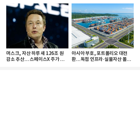
머스크, 자산 하루 새 126조 원
아시아 부호, 포트폴리오 대전
감소 추산… 스페이스X 주가 하
환…독점 인프라·실물자산 몰린
락 때문
다