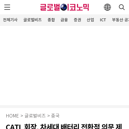
전체기사
글로벌비즈
종합
금융
증권
산업
ICT
부동산·공
HOME
>
글로벌비즈
>
중국
CATL 회장, 차세대 배터리 전환점 의문 제