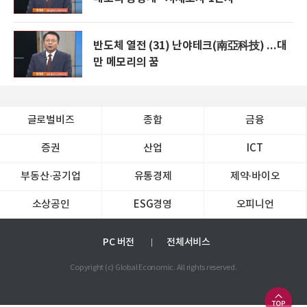
반도체 열전 (31) 난야테크(南亞科技) ...대
만 메모리의 꿈
글로벌비즈
종합
금융
증권
산업
ICT
부동산·공기업
유통경제
제약∙바이오
소상공인
ESG경영
오피니언
PC 버전
전체서비스
Copyright (c) Global Economic. All rights reserved.