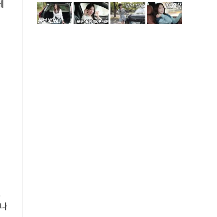
케
드
라나