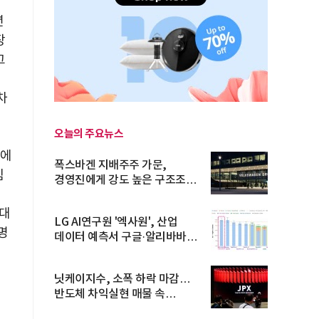
년
장
그
차
오늘의 주요뉴스
국에
폭스바겐 지배주주 가문,
침
경영진에게 강도 높은 구조조정
주문
 대
LG AI연구원 '엑사원', 산업
명
데이터 예측서 구글·알리바바
제쳐
닛케이지수, 소폭 하락 마감…
반도체 차익실현 매물 속
TOPIX 선...