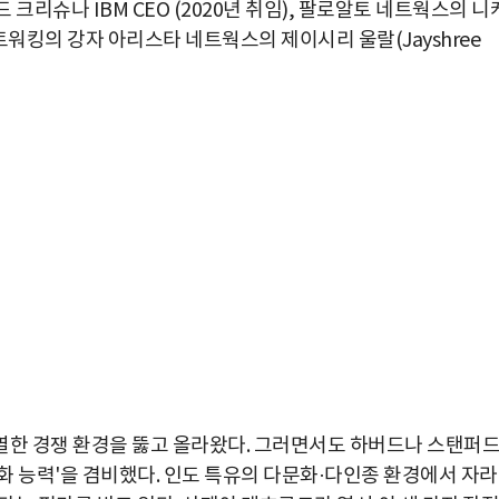
빈드 크리슈나 IBM CEO (2020년 취임), 팔로알토 네트웍스의 니
드 네트워킹의 강자 아리스타 네트웍스의 제이시리 울랄(Jayshree
열한 경쟁 환경을 뚫고 올라왔다. 그러면서도 하버드나 스탠퍼
화 능력'을 겸비했다. 인도 특유의 다문화·다인종 환경에서 자