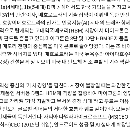
a(4세대), 1b(5세대) D램 공정에서도 한국 기업들을 제치고 
년 3위의 반란'이자, 메흐로트라의 기술 집념이 이뤄낸 독한 반
하는 호랑이메흐로트라의 진가는 인공지능(AI) 시대의 도래와 함
필수적으로 탑재되는 고대역폭메모리(HBM) 시장에서 마이크론은
워 판도를 흔들고 있다.마이크론은 8단 및 12단 HBM3E 제품을
메모리 전쟁의 중심축을 미국 본토로 끌어당겼다. 이는 조 바
물려 강력한 시너지를 냈다. 메흐로트라는 미국 뉴욕주와 아이다호
공장) 건설을 확정 지으며 미국 내 반도체 제조 부활의 기수 역
성 중심의 '가치 경영'을 펼친다. 시장이 불황일 때는 과감한 
 제품인 서버용 D램과 HBM에 역량을 집중하여 마이크론의 영
그를 가리켜 '가장 치밀하고 무서운 경쟁 상대'라고 부르는 이유
 인도계 글로벌 리더들의 거대한 흐름과 궤를 같이한다. 오늘
 천재들이 득실거린다. 사티아 나델라마이크로소프트 (MS)CEO
박지수 아나운서가 타본 ‘전설의 무쏘’
초보자도 반할 반전 매력”
사)CEO (2015년 취임), 안드로이드 성공 및 AI 생태계 확장