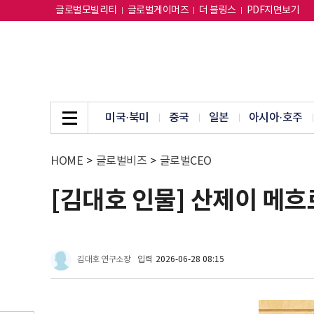
글로벌모빌리티
글로벌게이머즈
더 블링스
PDF지면보기
미국·북미
중국
일본
아시아·호주
HOME
>
글로벌비즈
>
글로벌CEO
[김대호 인물] 산제이 메
김대호 연구소장
입력
2026-06-28 08:15