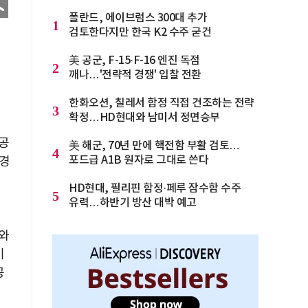
폴란드, 에이브럼스 300대 추가
1
검토한다지만 한국 K2 수주 굳건
美 공군, F-15·F-16 엔진 독점
2
깨나…'전략적 경쟁' 입찰 전환
한화오션, 칠레서 함정 직접 건조하는 전략
3
확정…HD현대와 남미서 정면승부
공
美 해군, 70년 만에 핵전함 부활 검토…
4
포드급 A1B 원자로 그대로 쓴다
지경
HD현대, 필리핀 함정·페루 잠수함 수주
5
유력…하반기 방산 대박 예고
계와
이
공