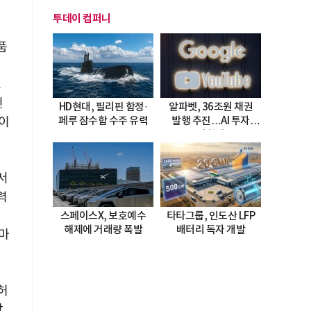
투데이 컴퍼니
품
년
스
신
HD현대, 필리핀 함정·
알파벳, 36조원 채권
이
페루 잠수함 수주 유력
발행 추진…AI 투자
시험대
서
력
부
스페이스X, 보호예수
타타그룹, 인도산 LFP
해제에 거래량 폭발
배터리 독자 개발
마
허
삼