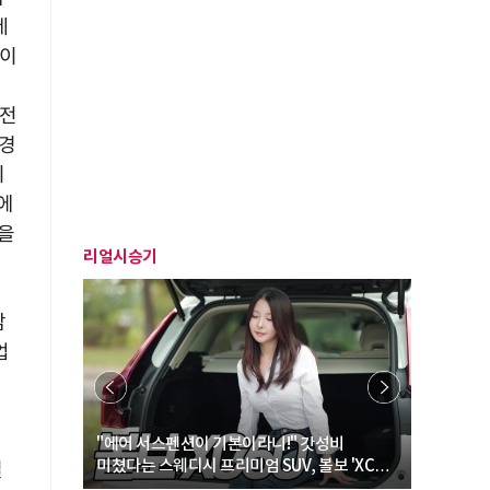
세
전이
께
 전
 경
이
주에
할을
리얼시승기
감
업
날
… “여성·
"에어 서스펜션이 기본이라니!" 갓성비
"디자인 대
미쳤다는 스웨디시 프리미엄 SUV, 볼보 'XC60
크로스오버
닐
B5 울트라'