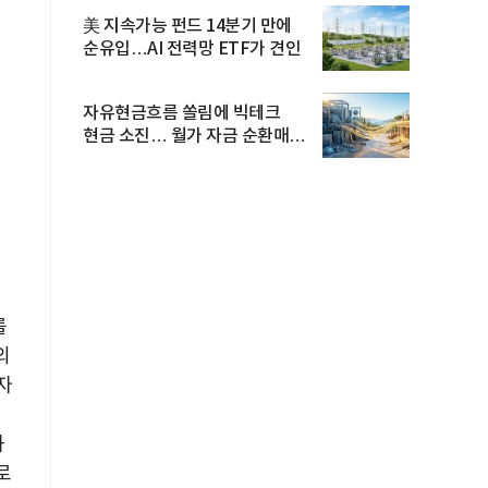
美 지속가능 펀드 14분기 만에
순유입…AI 전력망 ETF가 견인
자유현금흐름 쏠림에 빅테크
현금 소진… 월가 자금 순환매
확산
를
외
자
화
로