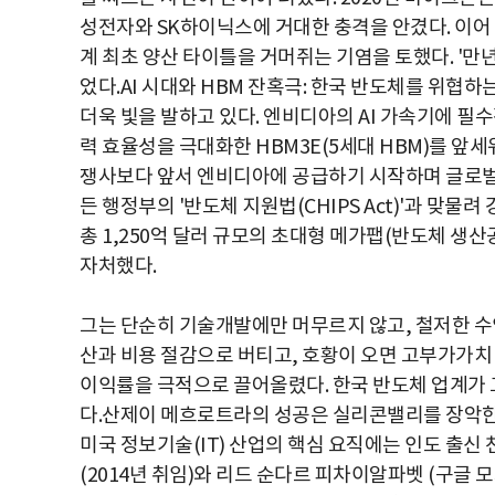
성전자와 SK하이닉스에 거대한 충격을 안겼다. 이어 1
계 최초 양산 타이틀을 거머쥐는 기염을 토했다. '만
었다.AI 시대와 HBM 잔혹극: 한국 반도체를 위협
더욱 빛을 발하고 있다. 엔비디아의 AI 가속기에 
력 효율성을 극대화한 HBM3E(5세대 HBM)를 앞세
쟁사보다 앞서 엔비디아에 공급하기 시작하며 글로벌 
든 행정부의 '반도체 지원법(CHIPS Act)'과 맞
총 1,250억 달러 규모의 초대형 메가팹(반도체 생산
자처했다.
그는 단순히 기술개발에만 머무르지 않고, 철저한 수익
산과 비용 절감으로 버티고, 호황이 오면 고부가가치
이익률을 극적으로 끌어올렸다. 한국 반도체 업계가 
다.산제이 메흐로트라의 성공은 실리콘밸리를 장악한
미국 정보기술(IT) 산업의 핵심 요직에는 인도 출신
(2014년 취임)와 리드 순다르 피차이알파벳 (구글 모회