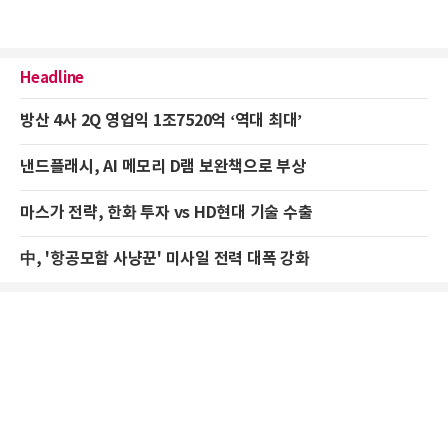
Headline
방산 4사 2Q 영업익 1조7520억 ‘역대 최대’
낸드플래시, AI 메모리 D램 보완책으로 부상
마스가 전략, 한화 투자 vs HD현대 기술 수출
中, '항공모함 사냥꾼' 미사일 전력 대폭 강화