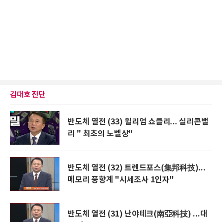
김대호 진단
반도체 열전 (33) 윌리엄 쇼클리... 실리콘밸
리 " 최초의 노벨상"
반도체 열전 (32) 트렌드포스(集邦科技)...
메모리 풍향계 "시세조사 1인자"
반도체 열전 (31) 난야테크(南亞科技) ...대