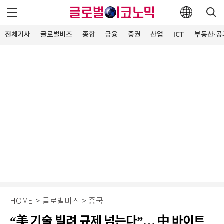
전체기사
글로벌비즈
종합
금융
증권
산업
ICT
부동산·공
HOME
>
글로벌비즈
>
중국
“美 기술 빌려 규제 넘는다”… 中 바이트