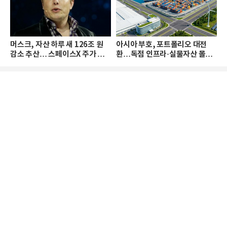
머스크, 자산 하루 새 126조 원
아시아 부호, 포트폴리오 대전
감소 추산… 스페이스X 주가 하
환…독점 인프라·실물자산 몰린
락 때문
다