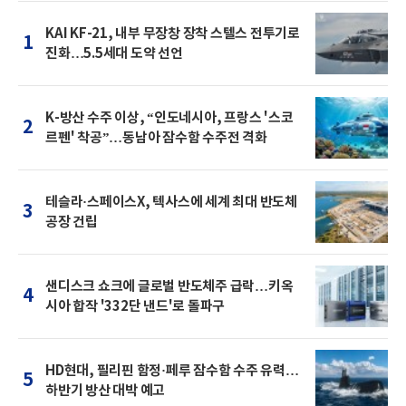
KAI KF-21, 내부 무장창 장착 스텔스 전투기로
1
진화…5.5세대 도약 선언
K-방산 수주 이상, “인도네시아, 프랑스 '스코
2
르펜' 착공”…동남아 잠수함 수주전 격화
테슬라·스페이스X, 텍사스에 세계 최대 반도체
3
공장 건립
샌디스크 쇼크에 글로벌 반도체주 급락…키옥
4
시아 합작 '332단 낸드'로 돌파구
HD현대, 필리핀 함정·페루 잠수함 수주 유력…
5
하반기 방산 대박 예고