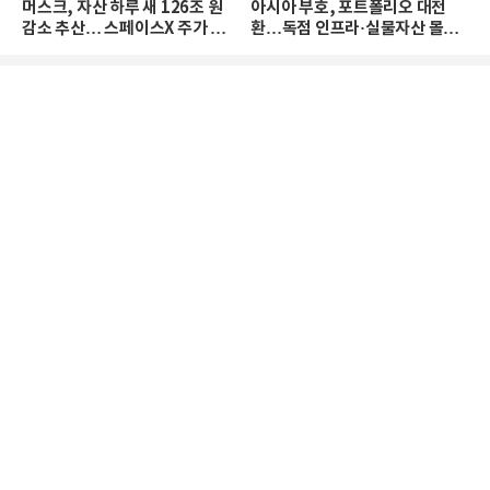
머스크, 자산 하루 새 126조 원
아시아 부호, 포트폴리오 대전
감소 추산… 스페이스X 주가 하
환…독점 인프라·실물자산 몰린
락 때문
다