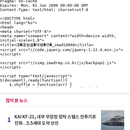
많이 본 뉴스
KAI KF-21, 내부 무장창 장착 스텔스 전투기로
1
진화…5.5세대 도약 선언