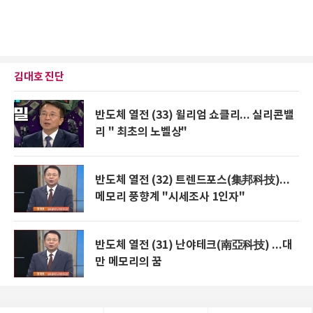
김대호 진단
반도체 열전 (33) 윌리엄 쇼클리... 실리콘밸
리 " 최초의 노벨상"
반도체 열전 (32) 트렌드포스(集邦科技)...
메모리 풍향계 "시세조사 1인자"
반도체 열전 (31) 난야테크(南亞科技) ...대
만 메모리의 꿈