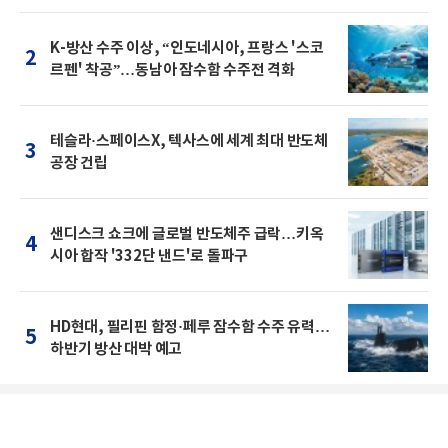
K-방산 수주 이상, “인도네시아, 프랑스 '스코
2
르펜' 착공”…동남아 잠수함 수주전 격화
테슬라·스페이스X, 텍사스에 세계 최대 반도체
3
공장 건립
샌디스크 쇼크에 글로벌 반도체주 급락…키옥
4
시아 합작 '332단 낸드'로 돌파구
HD현대, 필리핀 함정·페루 잠수함 수주 유력…
5
하반기 방산 대박 예고