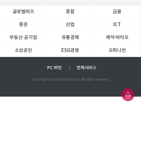
글로벌비즈
종합
금융
증권
산업
ICT
부동산·공기업
유통경제
제약∙바이오
소상공인
ESG경영
오피니언
PC 버전
전체서비스
Copyright (c) Global Economic. All rights reserved.