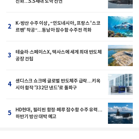
진화…5.5세대 도약 선언
K-방산 수주 이상, “인도네시아, 프랑스 '스코
2
르펜' 착공”…동남아 잠수함 수주전 격화
테슬라·스페이스X, 텍사스에 세계 최대 반도체
3
공장 건립
샌디스크 쇼크에 글로벌 반도체주 급락…키옥
4
시아 합작 '332단 낸드'로 돌파구
HD현대, 필리핀 함정·페루 잠수함 수주 유력…
5
하반기 방산 대박 예고