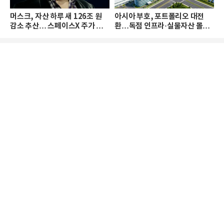
머스크, 자산 하루 새 126조 원
아시아 부호, 포트폴리오 대전
감소 추산… 스페이스X 주가 하
환…독점 인프라·실물자산 몰린
락 때문
다