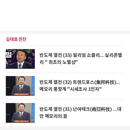
김대호 진단
반도체 열전 (33) 윌리엄 쇼클리... 실리콘밸
리 " 최초의 노벨상"
반도체 열전 (32) 트렌드포스(集邦科技)...
메모리 풍향계 "시세조사 1인자"
반도체 열전 (31) 난야테크(南亞科技) ...대
만 메모리의 꿈