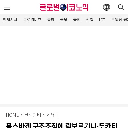
전체기사
글로벌비즈
종합
금융
증권
산업
ICT
부동산·공
HOME
>
글로벌비즈
>
유럽
폭스바겐 구조조정에 람보르기니·두카티