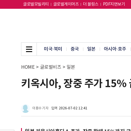
글로벌모빌리티
글로벌게이머즈
더 블링스
PDF지면보기
미국·북미
중국
일본
아시아·호주
HOME
>
글로벌비즈
>
일본
키옥시아, 장중 주가 15%
이용수 기자
입력
2026-07-02 12:41