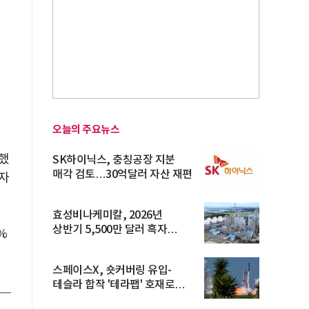
오늘의 주요뉴스
했
SK하이닉스, 충칭공장 지분
매각 검토…30억달러 자산 재편
자
효성비나케미칼, 2026년
상반기 5,500만 달러 흑자
%
전환… 4대 체...
스페이스X, 숏커버링 유입-
테슬라 합작 '테라팹' 호재로
15.83% ...