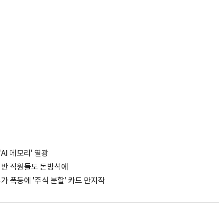
AI 메모리' 열광
..일반 직원들도 돈방석에
 주가 폭등에 '주식 분할' 카드 만지작
박지수 아나운서가 타본 ‘전설의 무쏘’
초보자도 반할 반전 매력”