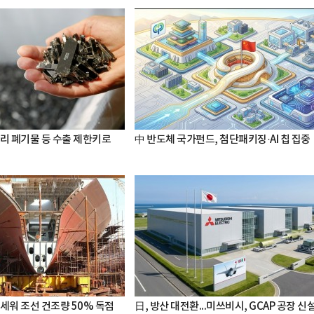
터리 폐기물 등 수출 제한키로
中 반도체 국가펀드, 첨단패키징·AI 칩 집중
세워 조선 건조량 50% 독점
日, 방산 대전환...미쓰비시, GCAP 공장 신