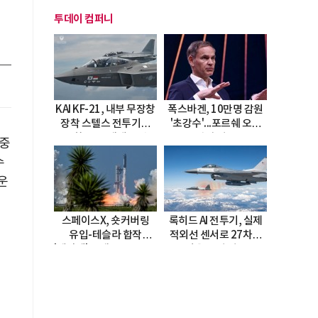
투데이 컴퍼니
KAI KF-21, 내부 무장창
폭스바겐, 10만명 감원
장착 스텔스 전투기로
'초강수'...포르쉐 오너
진화…5.5세대 도약
직접 경고
 중
선언
수
운
스페이스X, 숏커버링
록히드 AI 전투기, 실제
유입-테슬라 합작
적외선 센서로 27차례
'테라팹' 호재로 15.83%
자율 요격 성공
급등