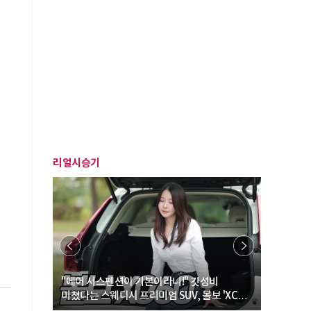
리얼시승기
… “여성·
"에어 서스펜션이 기본이라니!" 갓성비
"디자인 대
미쳤다는 스웨디시 프리미엄 SUV, 볼보 'XC60
크로스오버
B5 울트라'