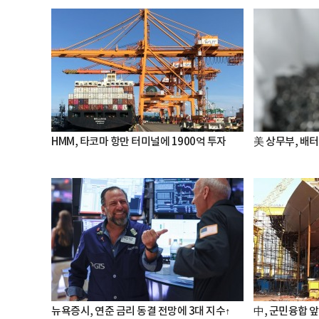
HMM, 타코마 항만 터미널에 1900억 투자
美 상무부, 배
뉴욕증시, 연준 금리 동결 전망에 3대 지수↑
中, 군민융합 앞