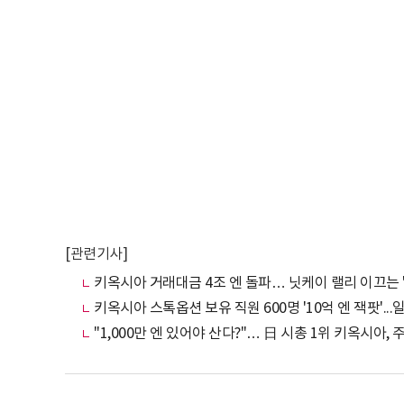
[관련기사]
키옥시아 거래대금 4조 엔 돌파… 닛케이 랠리 이끄는 '
키옥시아 스톡옵션 보유 직원 600명 '10억 엔 잭팟'.
"1,000만 엔 있어야 산다?"… 日 시총 1위 키옥시아,