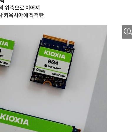
급락
심리 위축으로 이어져
급사 키옥시아에 직격탄