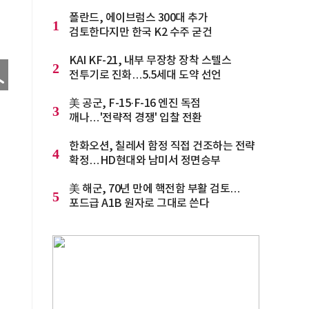
폴란드, 에이브럼스 300대 추가
1
검토한다지만 한국 K2 수주 굳건
KAI KF-21, 내부 무장창 장착 스텔스
2
전투기로 진화…5.5세대 도약 선언
美 공군, F-15·F-16 엔진 독점
3
깨나…'전략적 경쟁' 입찰 전환
한화오션, 칠레서 함정 직접 건조하는 전략
4
확정…HD현대와 남미서 정면승부
美 해군, 70년 만에 핵전함 부활 검토…
5
포드급 A1B 원자로 그대로 쓴다