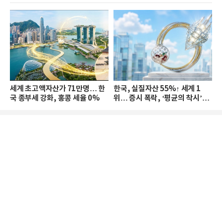
세계 초고액자산가 71만명… 한
한국, 실질자산 55%↑ 세계 1
국 종부세 강화, 홍콩 세율 0%
위… 증시 폭락, ‘평균의 착시’와
부의 유동성 위기