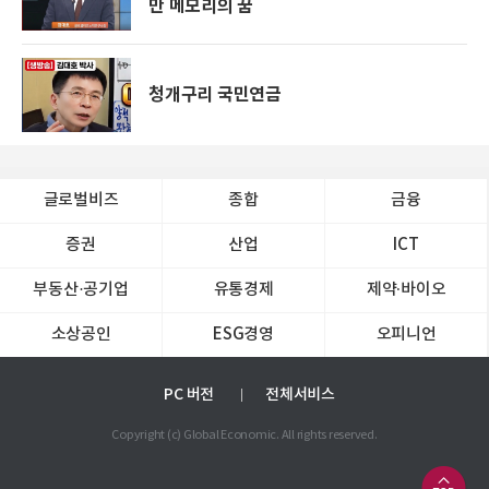
만 메모리의 꿈
청개구리 국민연금
글로벌비즈
종합
금융
증권
산업
ICT
부동산·공기업
유통경제
제약∙바이오
소상공인
ESG경영
오피니언
PC 버전
전체서비스
Copyright (c) Global Economic. All rights reserved.