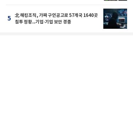
北 해킹조직, 가짜 구인공고로 57개국 1640곳
5
침투 정황...기업·기업 보안 경종