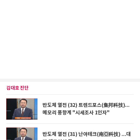
김대호 진단
반도체 열전 (32) 트렌드포스(集邦科技)...
메모리 풍향계 "시세조사 1인자"
반도체 열전 (31) 난야테크(南亞科技) ...대