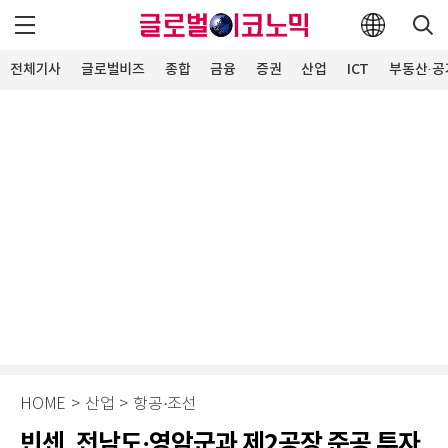
전체기사
글로벌비즈
종합
금융
증권
산업
ICT
부동산·공
HOME
>
산업
>
항공·조선
빈센, 전남도·영암군과 제2공장 준공 투자