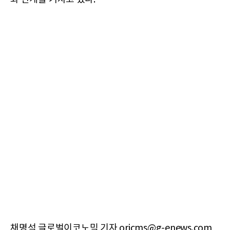
채명석 글로벌이코노믹 기자 oricms@g-enews.com