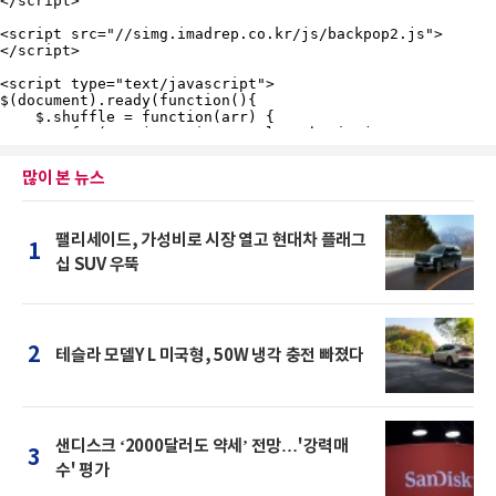
많이 본 뉴스
팰리세이드, 가성비로 시장 열고 현대차 플래그
1
십 SUV 우뚝
2
테슬라 모델Y L 미국형, 50W 냉각 충전 빠졌다
샌디스크 ‘2000달러도 약세’ 전망…'강력매
3
수' 평가