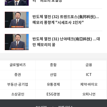
리 " 최초의 노벨상"
반도체 열전 (32) 트렌드포스(集邦科技)...
메모리 풍향계 "시세조사 1인자"
반도체 열전 (31) 난야테크(南亞科技) ...대
만 메모리의 꿈
글로벌비즈
종합
금융
증권
산업
ICT
부동산·공기업
유통경제
제약∙바이오
소상공인
ESG경영
오피니언