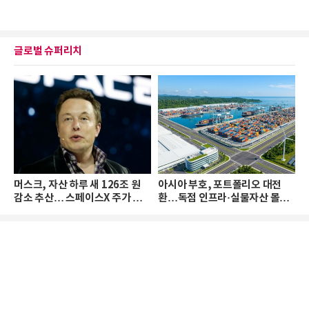
글로벌 슈퍼리치
머스크, 자산 하루 새 126조 원
아시아 부호, 포트폴리오 대전
감소 추산… 스페이스X 주가 하
환…독점 인프라·실물자산 몰린
락 때문
다