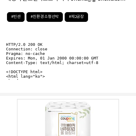
#빈센
#친환경 소형선박
#제2공장