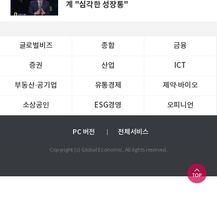
계 "심각한 성장통"
글로벌비즈
종합
금융
증권
산업
ICT
부동산·공기업
유통경제
제약∙바이오
소상공인
ESG경영
오피니언
PC 버전
전체서비스
Copyright (c) Global Economic. All rights reserved.