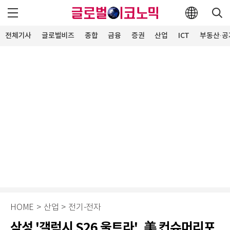
전체기사
글로벌비즈
종합
금융
증권
산업
ICT
부동산·공
HOME
>
산업
>
전기·전자
삼성 '갤럭시 S26 울트라', 美 컨슈머리포