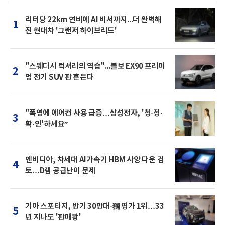
리터당 22km 연비에 AI 비서까지...더 완벽해
1
진 현대차 '그랜저 하이브리드'
"스웨디시 럭셔리의 역습"...볼보 EX90 프리미
2
엄 전기 SUV 판 흔든다
"폭염에 에어컨 사용 급증…삼성전자, '청·정·
3
확·인'하세요”
엔비디아, 차세대 AI가속기 HBM 사양 다운 검
4
토…D램 공급난이 문제
기아 스포티지, 반기 30만대·獨 평가 1위…33
5
년 지나도 '판매왕'