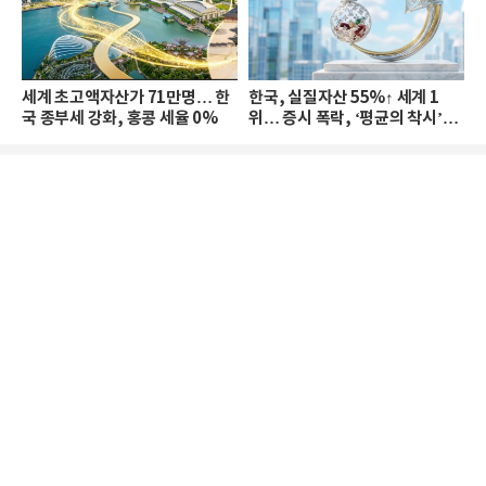
세계 초고액자산가 71만명… 한
한국, 실질자산 55%↑ 세계 1
국 종부세 강화, 홍콩 세율 0%
위… 증시 폭락, ‘평균의 착시’와
부의 유동성 위기