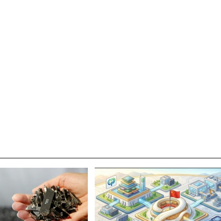
박지수 아나운서가 타본 ‘전설의 무쏘’
초보자도 반할 반전 매력”