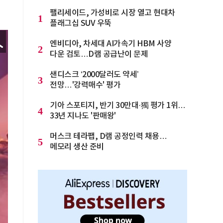
팰리세이드, 가성비로 시장 열고 현대차
1
플래그십 SUV 우뚝
엔비디아, 차세대 AI가속기 HBM 사양
2
다운 검토…D램 공급난이 문제
샌디스크 ‘2000달러도 약세’
3
전망…'강력매수' 평가
기아 스포티지, 반기 30만대·獨 평가 1위…
4
33년 지나도 '판매왕'
머스크 테라팹, D램 공정인력 채용…
5
메모리 생산 준비