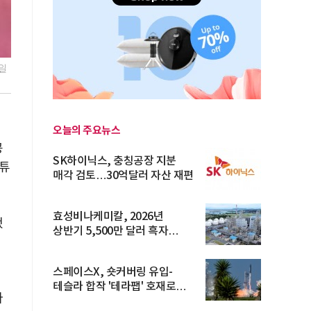
일
오늘의 주요뉴스
공
SK하이닉스, 충칭공장 지분
스튜
매각 검토…30억달러 자산 재편
효성비나케미칼, 2026년
했
상반기 5,500만 달러 흑자
전환… 4대 체...
스페이스X, 숏커버링 유입-
테슬라 합작 '테라팹' 호재로
다
15.83% ...