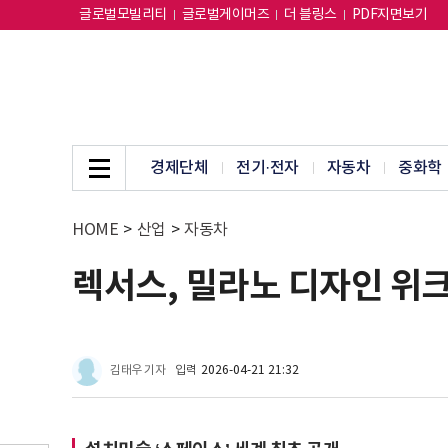
글로벌모빌리티
글로벌게이머즈
더 블링스
PDF지면보기
경제단체
전기·전자
자동차
중화학
HOME
>
산업
>
자동차
렉서스, 밀라노 디자인 위크
김태우 기자
입력
2026-04-21 21:32