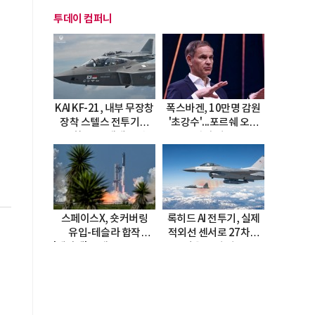
투데이 컴퍼니
KAI KF-21, 내부 무장창
폭스바겐, 10만명 감원
장착 스텔스 전투기로
'초강수'...포르쉐 오너
진화…5.5세대 도약
직접 경고
선언
스페이스X, 숏커버링
록히드 AI 전투기, 실제
유입-테슬라 합작
적외선 센서로 27차례
'테라팹' 호재로 15.83%
자율 요격 성공
급등