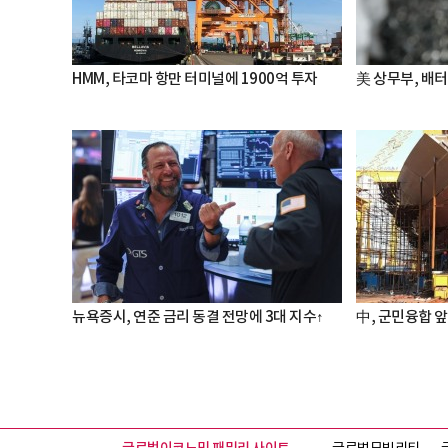
HMM, 타코마 항만 터미널에 1900억 투자
美 상무부, 배
뉴욕증시, 연준 금리 동결 전망에 3대 지수↑
中, 군민융합 앞