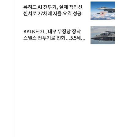
록히드 AI 전투기, 실제 적외선
센서로 27차례 자율 요격 성공
KAI KF-21, 내부 무장창 장착
스텔스 전투기로 진화…5.5세대
도...