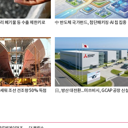
터리 폐기물 등 수출 제한키로
中 반도체 국가펀드, 첨단패키징·AI 칩 집중
세워 조선 건조량 50% 독점
日, 방산 대전환...미쓰비시, GCAP 공장 신