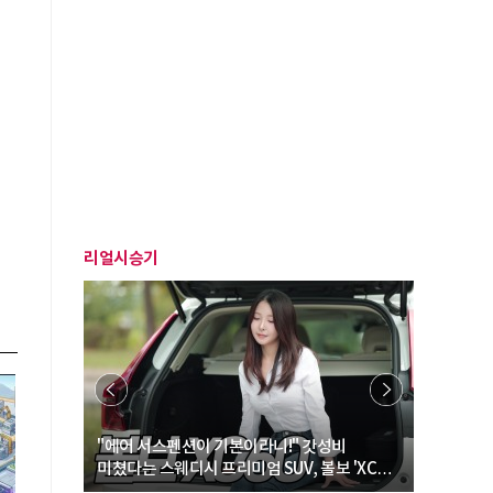
리얼시승기
… “여성·
"에어 서스펜션이 기본이라니!" 갓성비
"디자인 대
미쳤다는 스웨디시 프리미엄 SUV, 볼보 'XC60
크로스오버
B5 울트라'