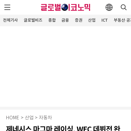
전체기사
글로벌비즈
종합
금융
증권
산업
ICT
부동산·공
HOME
>
산업
>
자동차
제네시스 마그마 레이싱, WEC 데뷔전 완