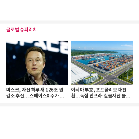
글로벌 슈퍼리치
머스크, 자산 하루 새 126조 원
아시아 부호, 포트폴리오 대전
감소 추산… 스페이스X 주가 하
환…독점 인프라·실물자산 몰린
락 때문
다