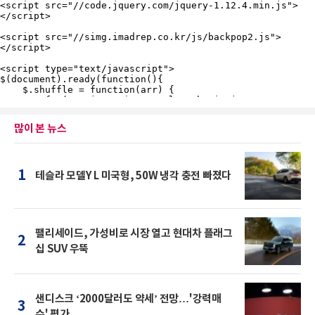
많이 본 뉴스
1
테슬라 모델Y L 미국형, 50W 냉각 충전 빠졌다
팰리세이드, 가성비로 시장 열고 현대차 플래그
2
십 SUV 우뚝
샌디스크 ‘2000달러도 약세’ 전망…'강력매
3
수' 평가