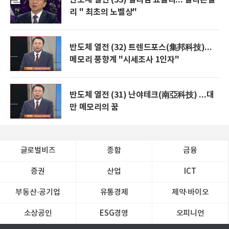
리 " 최초의 노벨상"
반도체 열전 (32) 트렌드포스(集邦科技)...
메모리 풍향계 "시세조사 1인자"
반도체 열전 (31) 난야테크(南亞科技) ...대
만 메모리의 꿈
글로벌비즈
종합
금융
증권
산업
ICT
부동산·공기업
유통경제
제약∙바이오
소상공인
ESG경영
오피니언