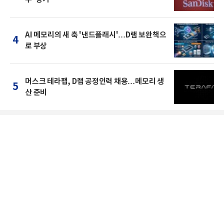
AI 메모리의 새 축 '낸드플래시'…D램 보완책으
4
로 부상
머스크 테라팹, D램 공정인력 채용…메모리 생
5
산 준비