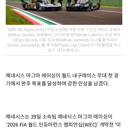
GMR-001 Hypercar #17 차량과 #19번 차량 뒤에 서 있는 마티스 조베르
(Mathys Jaubert, 왼쪽부터), 안드레 로테러(André Lotterer), 피포 데라
니(Pipo Derani), 마튜 자미네(Mathieu Jaminet), 다니엘 훈카데야
(Daniel Juncadella), 폴-루 샤탕(Paul-Loup Chatin)가 기념촬영을 하고
있다. 사진=제네시스
제네시스 마그마 레이싱이 월드 내구레이스 무대 첫 경
기에서 완주 목표를 달성하며 강한 인상을 남겼다.
제네시스는 29일 소속팀 제네시스 마그마 레이싱이
'2026 FIA 월드 인듀어런스 챔피언십(WEC)' 개막전 '이