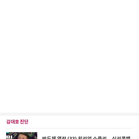
김대호 진단
반도체 열전 (33) 윌리엄 쇼클리... 실리콘밸