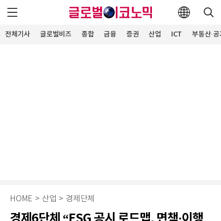
전체기사
글로벌비즈
종합
금융
증권
산업
ICT
부동산·공
HOME
>
산업
>
경제단체
경제6단체 “ESG 공시 로드맵, 면책·이행