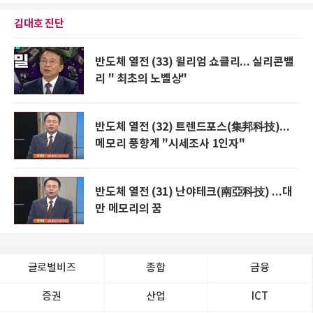
김대호 진단
반도체 열전 (33) 윌리엄 쇼클리... 실리콘밸
리 " 최초의 노벨상"
반도체 열전 (32) 트렌드포스(集邦科技)...
메모리 풍향계 "시세조사 1인자"
반도체 열전 (31) 난야테크(南亞科技) ...대
만 메모리의 꿈
글로벌비즈
종합
금융
증권
산업
ICT