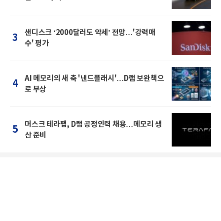
샌디스크 ‘2000달러도 약세’ 전망…'강력매
3
수' 평가
AI 메모리의 새 축 '낸드플래시'…D램 보완책으
4
로 부상
머스크 테라팹, D램 공정인력 채용…메모리 생
5
산 준비