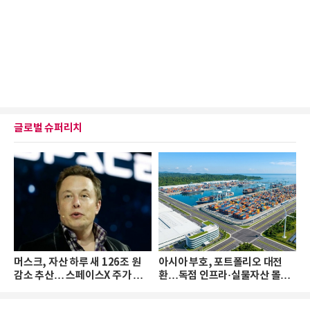
글로벌 슈퍼리치
머스크, 자산 하루 새 126조 원
아시아 부호, 포트폴리오 대전
감소 추산… 스페이스X 주가 하
환…독점 인프라·실물자산 몰린
락 때문
다