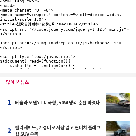
많이 본 뉴스
1
테슬라 모델Y L 미국형, 50W 냉각 충전 빠졌다
팰리세이드, 가성비로 시장 열고 현대차 플래그
2
십 SUV 우뚝