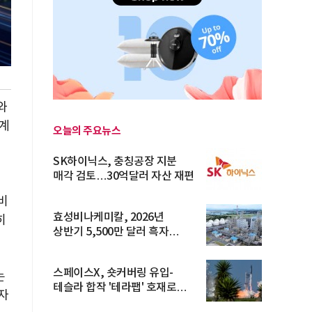
와
계
오늘의 주요뉴스
SK하이닉스, 충칭공장 지분
매각 검토…30억달러 자산 재편
비
효성비나케미칼, 2026년
히
상반기 5,500만 달러 흑자
전환… 4대 체...
스페이스X, 숏커버링 유입-
는
테슬라 합작 '테라팹' 호재로
자
15.83% ...