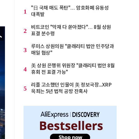
"日 국채 매도 폭탄"… 암호화폐 유동성
1
대폭발
비트코인 "악재 다 쏟아졌다"… 8월 상원
2
표결 분수령
루미스 상원의원 "클래리티 법안 민주당과
3
매일 협상"
美 상원 은행위 위원장 "클래리티 법안 8월
4
휴회 전 표결 가능"
리플 고소했던 인물이 美 정보국장...XRP
5
옥죄는 5년 법적 공방 잔혹사