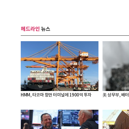
헤드라인
뉴스
HMM, 타코마 항만 터미널에 1900억 투자
美 상무부, 배