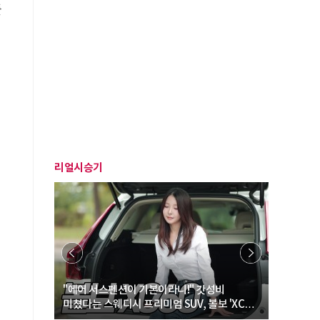
플
리얼시승기
… “여성·
"에어 서스펜션이 기본이라니!" 갓성비
"디자인 대
미쳤다는 스웨디시 프리미엄 SUV, 볼보 'XC60
크로스오버
B5 울트라'