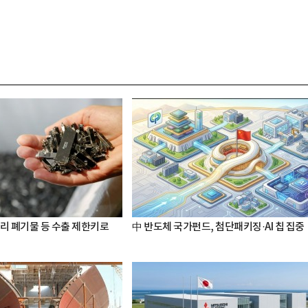
터리 폐기물 등 수출 제한키로
中 반도체 국가펀드, 첨단패키징·AI 칩 집중