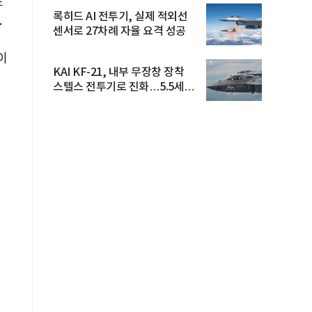
스
록히드 AI 전투기, 실제 적외선
.
센서로 27차례 자율 요격 성공
이
KAI KF-21, 내부 무장창 장착
스텔스 전투기로 진화…5.5세대
도...