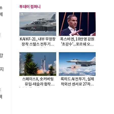
투데이 컴퍼니
n
에
인
KAI KF-21, 내부 무장창
폭스바겐, 10만명 감원
장착 스텔스 전투기로
'초강수'...포르쉐 오너
진화…5.5세대 도약
직접 경고
선언
강
릿지
스페이스X, 숏커버링
록히드 AI 전투기, 실제
유입-테슬라 합작
적외선 센서로 27차례
'테라팹' 호재로 15.83%
자율 요격 성공
온
급등
핵