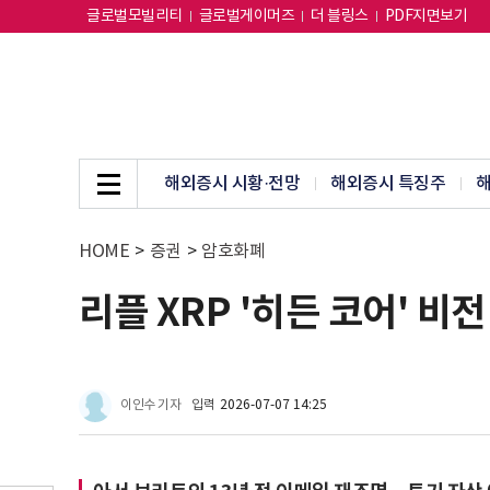
글로벌모빌리티
글로벌게이머즈
더 블링스
PDF지면보기
해외증시 시황·전망
해외증시 특징주
해
HOME
>
증권
>
암호화폐
리플 XRP '히든 코어' 
이인수 기자
입력
2026-07-07 14:25