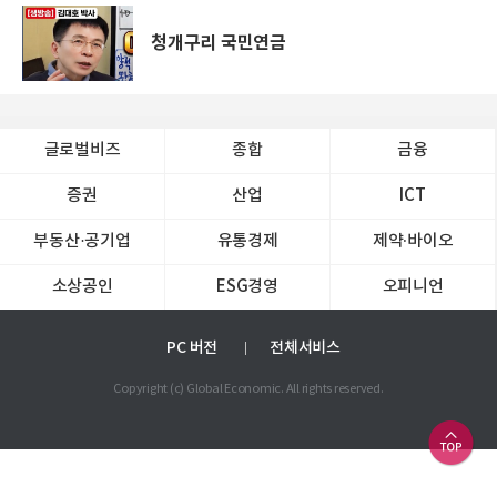
청개구리 국민연금
글로벌비즈
종합
금융
증권
산업
ICT
부동산·공기업
유통경제
제약∙바이오
소상공인
ESG경영
오피니언
PC 버전
전체서비스
Copyright (c) Global Economic. All rights reserved.