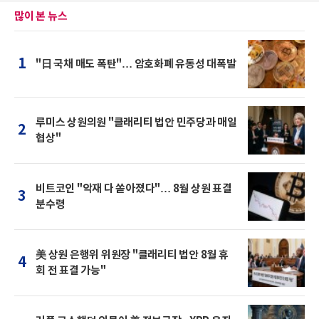
많이 본 뉴스
1
"日 국채 매도 폭탄"… 암호화폐 유동성 대폭발
루미스 상원의원 "클래리티 법안 민주당과 매일
2
협상"
비트코인 "악재 다 쏟아졌다"… 8월 상원 표결
3
분수령
美 상원 은행위 위원장 "클래리티 법안 8월 휴
4
회 전 표결 가능"