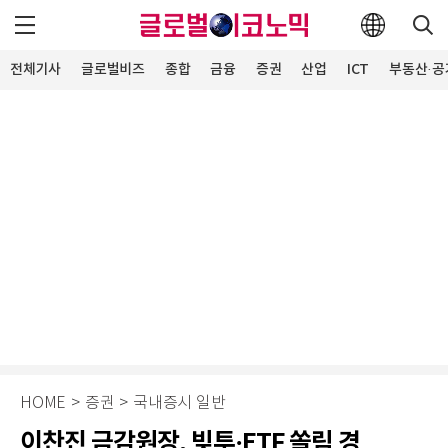
전체기사
글로벌비즈
종합
금융
증권
산업
ICT
부동산·공
HOME
>
증권
>
국내증시 일반
이찬진 금감원장, 빚투·ETF 쏠림 경