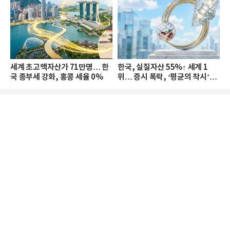
세계 초고액자산가 71만명… 한
한국, 실질자산 55%↑ 세계 1
국 종부세 강화, 홍콩 세율 0%
위… 증시 폭락, ‘평균의 착시’와
부의 유동성 위기