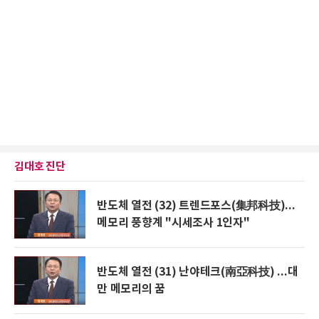
김대호 진단
반도체 열전 (32) 트렌드포스(集邦科技)...
메모리 풍향계 "시세조사 1인자"
반도체 열전 (31) 난야테크(南亞科技) ...대
만 메모리의 꿈