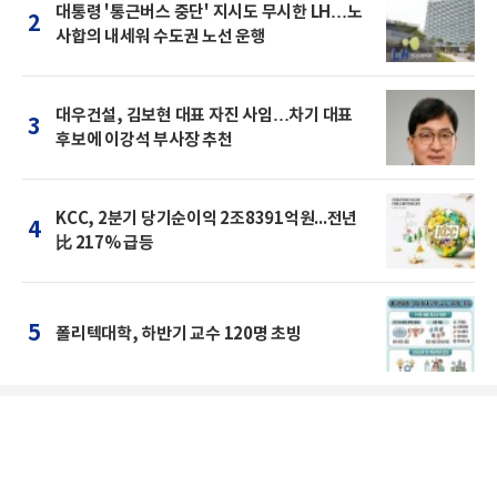
대통령 '통근버스 중단' 지시도 무시한 LH…노
2
사합의 내세워 수도권 노선 운행
대우건설, 김보현 대표 자진 사임…차기 대표
3
후보에 이강석 부사장 추천
KCC, 2분기 당기순이익 2조8391억원...전년
4
比 217% 급등
5
폴리텍대학, 하반기 교수 120명 초빙