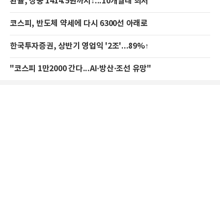
환율, 장중 1414.5원까지↓...10개월래 최저
코스피, 반도체 약세에 다시 6300선 아래로
한국투자증권, 상반기 영업익 '2조'...89%↑
"코스피 1만2000 간다...AI·방산·조선 유망"