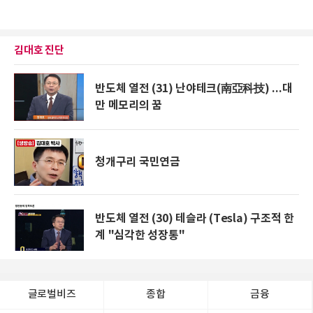
김대호 진단
반도체 열전 (31) 난야테크(南亞科技) ...대
만 메모리의 꿈
청개구리 국민연금
반도체 열전 (30) 테슬라 (Tesla) 구조적 한
계 "심각한 성장통"
글로벌비즈
종합
금융