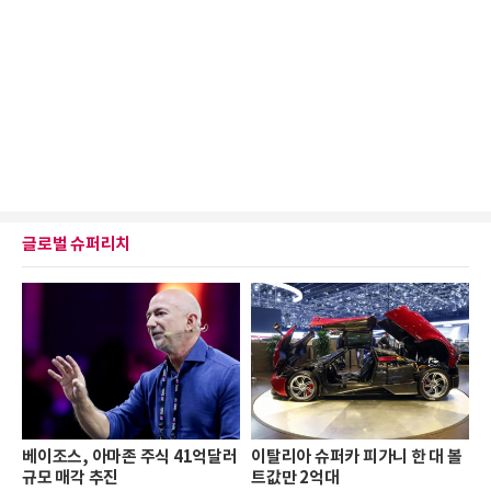
글로벌 슈퍼리치
베이조스, 아마존 주식 41억달러
이탈리아 슈퍼카 피가니 한 대 볼
규모 매각 추진
트값만 2억대