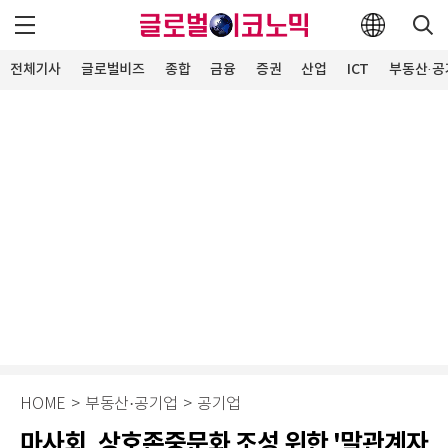
전체기사
글로벌비즈
종합
금융
증권
산업
ICT
부동산·공
HOME
>
부동산·공기업
>
공기업
마사회, 상호존중문화 조성 위한 '말관계자