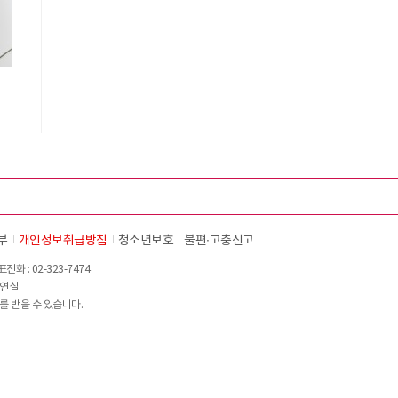
부
개인정보취급방침
청소년보호
불편∙고충신고
화 : 02-323-7474
이연실
를 받을 수 있습니다.