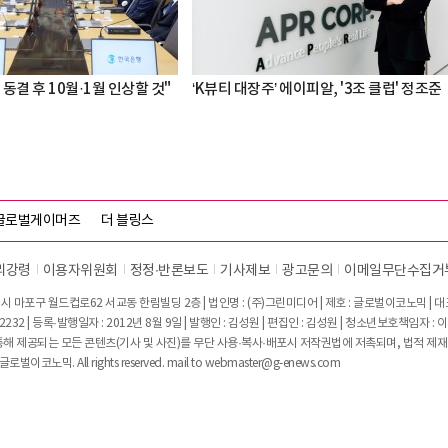
 동결 후 10월·1월 인상할 것"
‘K뷰티 대장주’ 에이피알, '3조 클럽' 정조준
글로벌게이머즈
더 블링스
리강령
이용자위원회
정정∙반론보도
기사제보
광고문의
이메일무단수집거
시 마포구 월드컵로62 서교동 한림빌딩 2층 | 법인명 : (주)그린미디어 | 제호 : 글로벌이코노믹 | 대표전
2232 | 등록·발행일자 : 2012년 8월 9일 | 발행인 : 김성원 | 편집인 : 김성원 | 청소년보호책임자 : 
 제공되는 모든 콘텐츠(기사 및 사진)를 무단 사용·복사·배포시 저작권법에 저촉되며, 법적 제재
글로벌이코노믹. All rights reserved. mail to
webmaster@g-enews.com