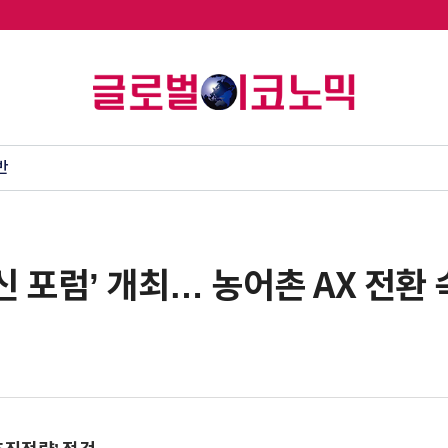
반
신 포럼’ 개최… 농어촌 AX 전환