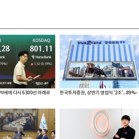
약세에 다시 6300선 아래로
한국투자증권, 상반기 영업익 '2조'...89%↑