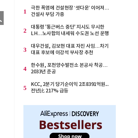
극한 폭염에 건설현장 ‘셧다운’ 이어져…
1
건설사 부담 가중
대통령 '통근버스 중단' 지시도 무시한
2
LH…노사합의 내세워 수도권 노선 운행
대우건설, 김보현 대표 자진 사임…차기
3
대표 후보에 이강석 부사장 추천
한수원, 포천양수발전소 본공사 착공…
4
2033년 준공
KCC, 2분기 당기순이익 2조8391억원...
5
전년比 217% 급등