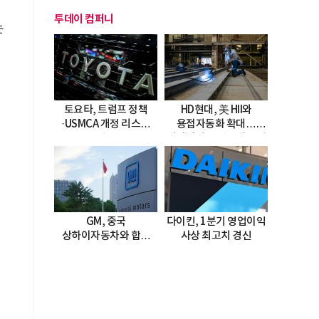
투데이 컴퍼니
는
토요타, 트럼프 정책
HD현대, 美 HII와
·USMCA 개정 리스크
용접자동화 확대…
직면
미시시피 조선소에 전격
도입
GM, 중국
다이킨, 1분기 영업이익
상하이자동차와 합작
사상 최고치 경신
20년 연장…
2047년까지 파트너십
지속