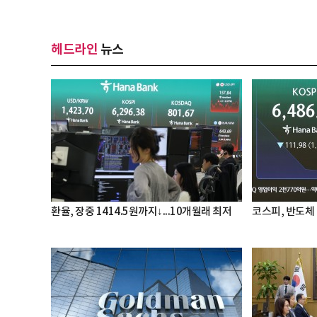
헤드라인
뉴스
환율, 장중 1414.5원까지↓...10개월래 최저
코스피, 반도체 