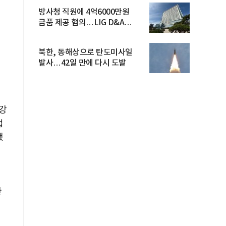
방사청 직원에 4억6000만원
금품 제공 혐의…LIG D&A
임직원 구속
북한, 동해상으로 탄도미사일
발사…42일 만에 다시 도발
강
업
됐
한