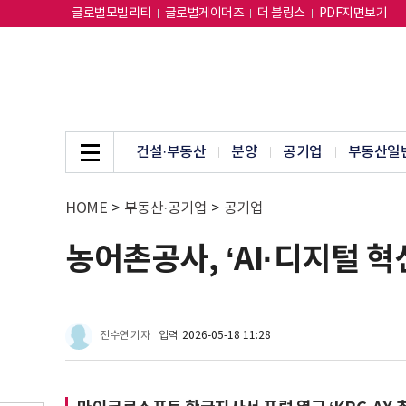
글로벌모빌리티
글로벌게이머즈
더 블링스
PDF지면보기
건설·부동산
분양
공기업
부동산일
HOME
>
부동산·공기업
>
공기업
농어촌공사, ‘AI·디지털 혁
전수연 기자
입력
2026-05-18 11:28