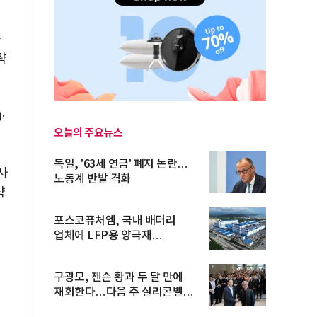
을
략
·
오늘의 주요뉴스
독일, '63세 연금' 폐지 논란…
사
노동계 반발 격화
략
포스코퓨처엠, 국내 배터리
업체에 LFP용 양극재
장기공급계약
구광모, 젠슨 황과 두 달 만에
재회한다…다음 주 실리콘밸리
방...