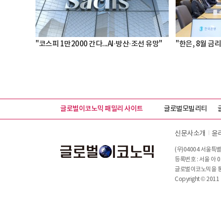
"코스피 1만2000 간다...AI·방산·조선 유망"
"한은, 8월 금리
글로벌이코노믹 패밀리 사이트
글로벌모빌리티
신문사소개
윤
(우)04004 서울특별
등록번호 : 서울 아 0
글로벌이코노믹을 통해
Copyright © 2011 