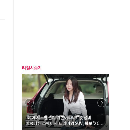
리얼시승기
… “여성·
"에어 서스펜션이 기본이라니!" 갓성비
"디자인 대
미쳤다는 스웨디시 프리미엄 SUV, 볼보 'XC60
크로스오버
B5 울트라'