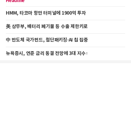
Headline
HMM, 타코마 항만 터미널에 1900억 투자
美 상무부, 배터리 폐기물 등 수출 제한키로
中 반도체 국가펀드, 첨단패키징·AI 칩 집중
뉴욕증시, 연준 금리 동결 전망에 3대 지수↑