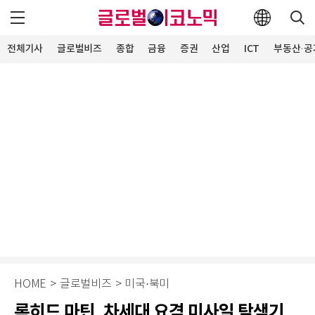
전체기사
글로벌비즈
종합
금융
증권
산업
ICT
부동산·공
HOME
>
글로벌비즈
>
미국·북미
록히드 마틴, 차세대 요격 미사일 탐색기