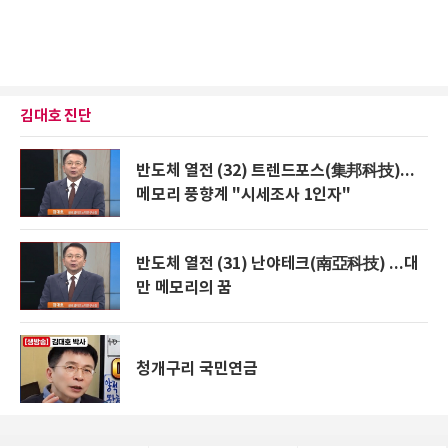
김대호 진단
반도체 열전 (32) 트렌드포스(集邦科技)...
메모리 풍향계 "시세조사 1인자"
반도체 열전 (31) 난야테크(南亞科技) ...대
만 메모리의 꿈
청개구리 국민연금