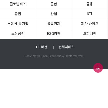
글로벌비즈
종합
금융
증권
산업
ICT
부동산·공기업
유통경제
제약∙바이오
소상공인
ESG경영
오피니언
PC 버전
전체서비스
Copyright (c) Global Economic. All rights reserved.