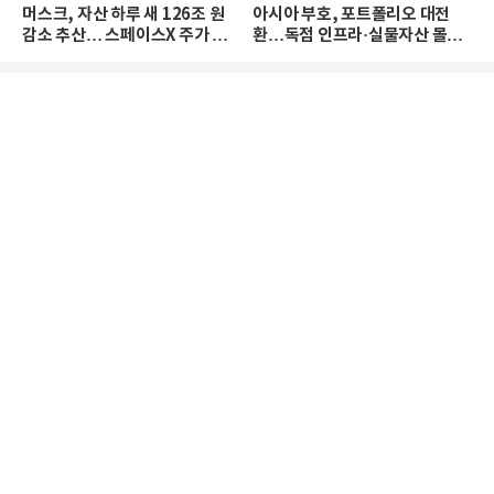
머스크, 자산 하루 새 126조 원
아시아 부호, 포트폴리오 대전
감소 추산… 스페이스X 주가 하
환…독점 인프라·실물자산 몰린
락 때문
다