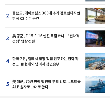
폴란드, 에이브럼스 300대 추가 검토한다지만
2
한국 K2 수주 굳건
美 공군, F-15·F-16 엔진 독점 깨나…'전략적
3
경쟁' 입찰 전환
한화오션, 칠레서 함정 직접 건조하는 전략 확
4
정…HD현대와 남미서 정면승부
美 해군, 70년 만에 핵전함 부활 검토… 포드급
5
A1B 원자로 그대로 쓴다