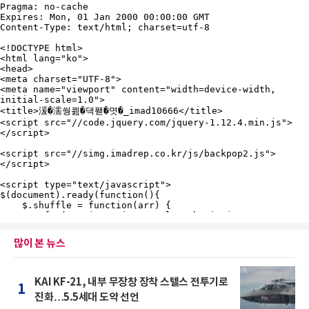
많이 본 뉴스
KAI KF-21, 내부 무장창 장착 스텔스 전투기로
1
진화…5.5세대 도약 선언