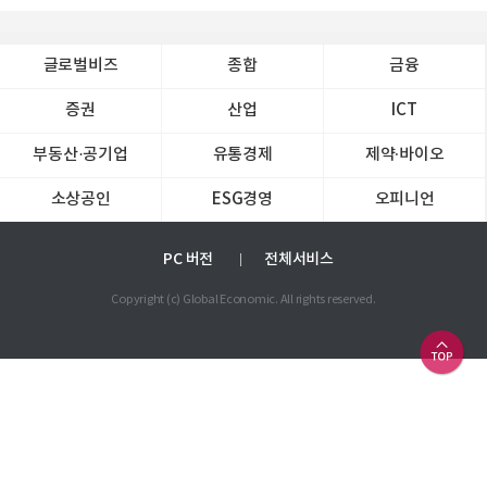
글로벌비즈
종합
금융
증권
산업
ICT
부동산·공기업
유통경제
제약∙바이오
소상공인
ESG경영
오피니언
PC 버전
전체서비스
Copyright (c) Global Economic. All rights reserved.