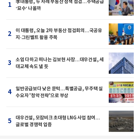
李대통령, 두 차례 부동산 정책 점검…주택공급
1
‘묘수’ 나올까
이 대통령, 오늘 2차 부동산 점검회의…국공유
2
지·그린벨트 활용 주목
소임 다하고 떠나는 김보현 사장…대우건설, 세
3
대교체 속도 낼 듯
일반공급보다 낮은 문턱…특별공급, 무주택 실
4
수요자 '청약 전략'으로 부상
대우건설, 모잠비크 초대형 LNG 사업 참여…
5
글로벌 경쟁력 입증