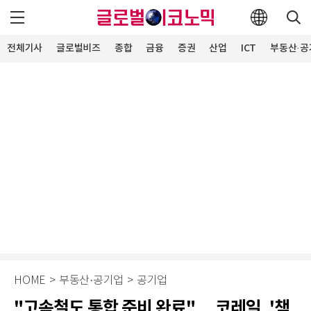
전체기사
글로벌비즈
종합
금융
증권
산업
ICT
부동산·공
HOME
>
부동산·공기업
>
공기업
"고속철도 통합 준비 완료"… 코레일, '책