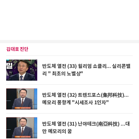
김대호 진단
반도체 열전 (33) 윌리엄 쇼클리... 실리콘밸
리 " 최초의 노벨상"
반도체 열전 (32) 트렌드포스(集邦科技)...
메모리 풍향계 "시세조사 1인자"
반도체 열전 (31) 난야테크(南亞科技) ...대
만 메모리의 꿈