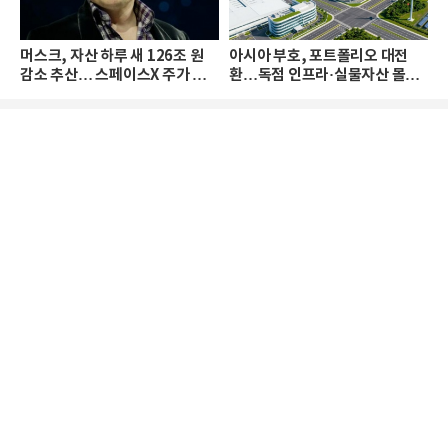
머스크, 자산 하루 새 126조 원
아시아 부호, 포트폴리오 대전
감소 추산… 스페이스X 주가 하
환…독점 인프라·실물자산 몰린
락 때문
다