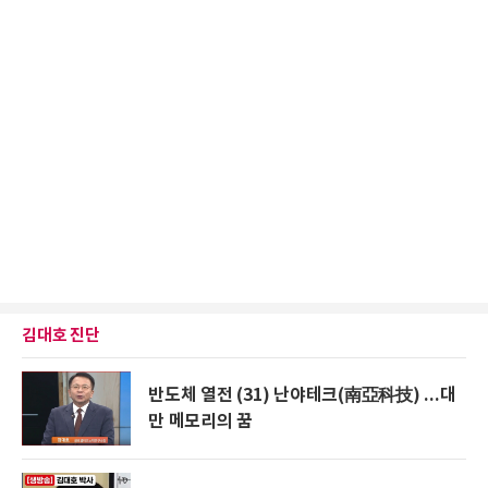
김대호 진단
반도체 열전 (31) 난야테크(南亞科技) ...대
만 메모리의 꿈