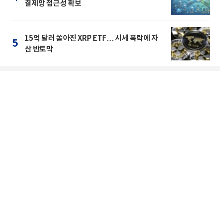
결제망 접근성 확보
15억 달러 쏟아진 XRP ETF… 시세 폭락에 자
5
산 반토막