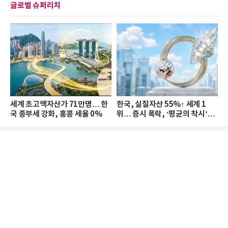
글로벌 슈퍼리치
세계 초고액자산가 71만명… 한
한국, 실질자산 55%↑ 세계 1
국 종부세 강화, 홍콩 세율 0%
위… 증시 폭락, ‘평균의 착시’와
부의 유동성 위기