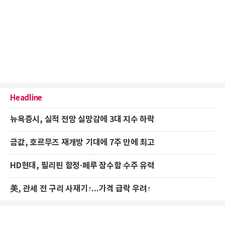
Headline
뉴욕증시, 실적 전망 실망감에 3대 지수 하락
금값, 호르무즈 재개방 기대에 7주 만에 최고
HD현대, 필리핀 함정·페루 잠수함 수주 유력
美, 관세 전 구리 사재기↑...가격 급락 우려↑