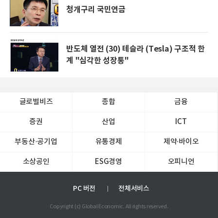
청개구리 국민연금
반도체 열전 (30) 테슬라 (Tesla) 구조적 한
계 "심각한 성장통"
글로벌비즈
종합
금융
증권
산업
ICT
부동산·공기업
유통경제
제약∙바이오
소상공인
ESG경영
오피니언
PC 버전
전체서비스
Copyright (c) Global Economic. All rights reserved.