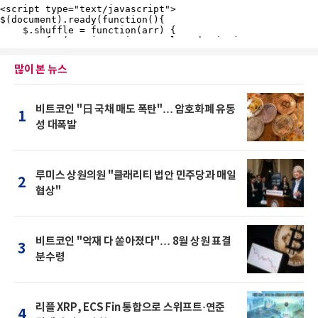
많이 본 뉴스
비트코인 "日 국채 매도 폭탄"… 암호화폐 유동
1
성 대폭발
루미스 상원의원 "클래리티 법안 민주당과 매일
2
협상"
비트코인 "악재 다 쏟아졌다"… 8월 상원 표결
3
분수령
리플 XRP, ECS Fin 통합으로 스위프트·연준
4