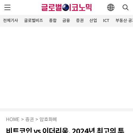
전체기사
글로벌비즈
종합
금융
증권
산업
ICT
부동산·공
HOME
>
증권
>
암호화폐
비트코인 vs 이더리움, 2024년 최고의 투