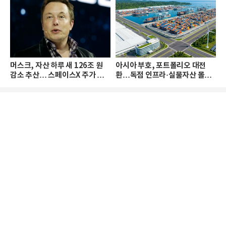
머스크, 자산 하루 새 126조 원
아시아 부호, 포트폴리오 대전
감소 추산… 스페이스X 주가 하
환…독점 인프라·실물자산 몰린
락 때문
다