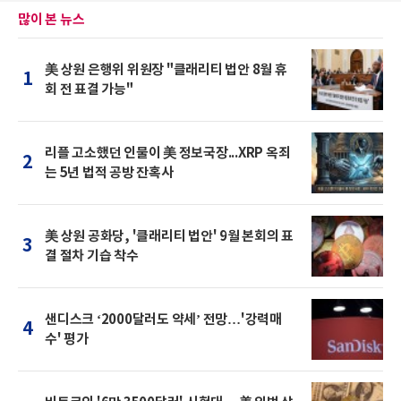
많이 본 뉴스
美 상원 은행위 위원장 "클래리티 법안 8월 휴
1
회 전 표결 가능"
리플 고소했던 인물이 美 정보국장...XRP 옥죄
2
는 5년 법적 공방 잔혹사
美 상원 공화당, '클래리티 법안' 9월 본회의 표
3
결 절차 기습 착수
샌디스크 ‘2000달러도 약세’ 전망…'강력매
4
수' 평가