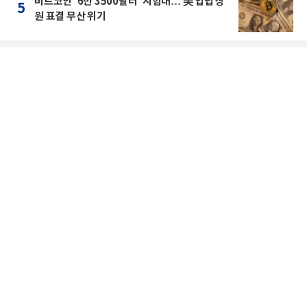
비트코인 '6만 3500달러' 시험대… 美 입법 상
5
원 표결 무산 위기