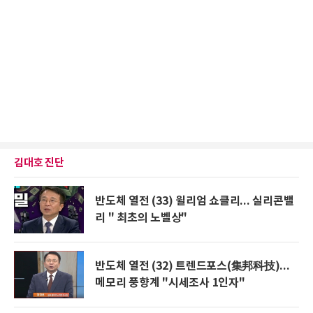
김대호 진단
반도체 열전 (33) 윌리엄 쇼클리... 실리콘밸
리 " 최초의 노벨상"
반도체 열전 (32) 트렌드포스(集邦科技)...
메모리 풍향계 "시세조사 1인자"