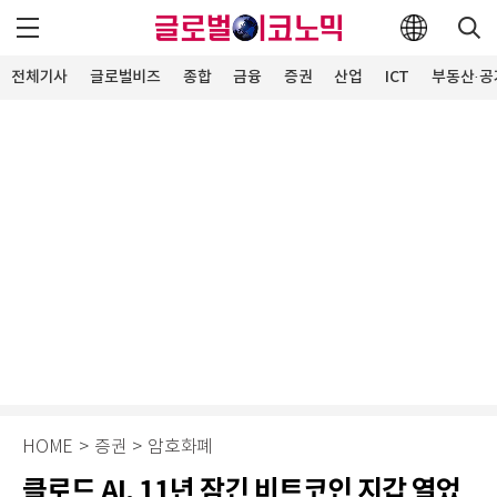
전체기사
글로벌비즈
종합
금융
증권
산업
ICT
부동산·공
HOME
>
증권
>
암호화폐
클로드 AI, 11년 잠긴 비트코인 지갑 열었