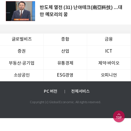
반도체 열전 (31) 난야테크(南亞科技) ...대
만 메모리의 꿈
글로벌비즈
종합
금융
증권
산업
ICT
부동산·공기업
유통경제
제약∙바이오
소상공인
ESG경영
오피니언
PC 버전
전체서비스
Copyright (c) Global Economic. All rights reserved.