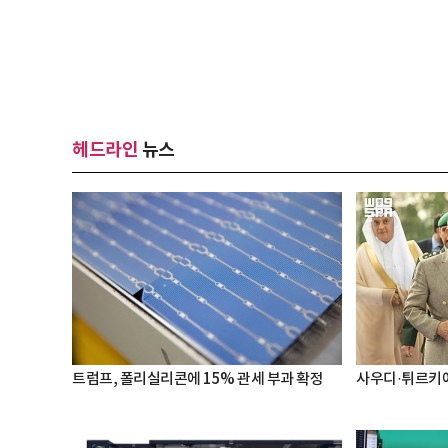
헤드라인
뉴스
트럼프, 폴리실리콘에 15% 관세 부과 확정
사우디·튀르키예