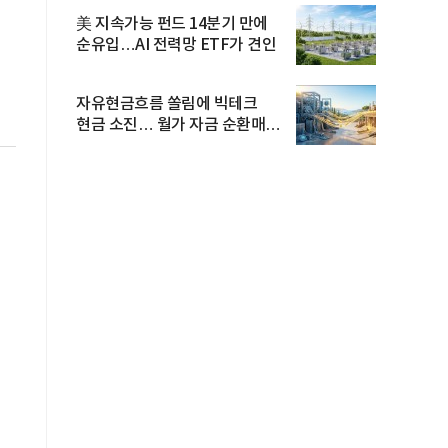
美 지속가능 펀드 14분기 만에
순유입…AI 전력망 ETF가 견인
자유현금흐름 쏠림에 빅테크
현금 소진… 월가 자금 순환매
확산