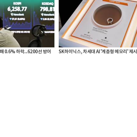
 0.6% 하락...6200선 방어
SK하이닉스, 차세대 AI '계층형 메모리' 제
박지수 아나운서가 타본 ‘전설의 무쏘’
초보자도 반할 반전 매력”