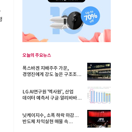
하
평
오늘의 주요뉴스
폭스바겐 지배주주 가문,
경영진에게 강도 높은 구조조정
주문
LG AI연구원 '엑사원', 산업
데이터 예측서 구글·알리바바
제쳐
닛케이지수, 소폭 하락 마감…
반도체 차익실현 매물 속
TOPIX 선...