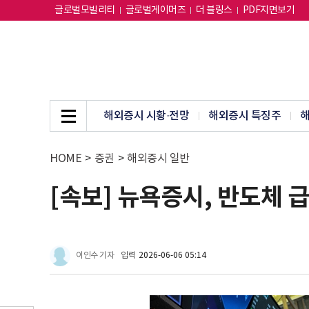
글로벌모빌리티
글로벌게이머즈
더 블링스
PDF지면보기
해외증시 시황·전망
해외증시 특징주
해
HOME
>
증권
>
해외증시 일반
[속보] 뉴욕증시, 반도체 급
이인수 기자
입력
2026-06-06 05:14