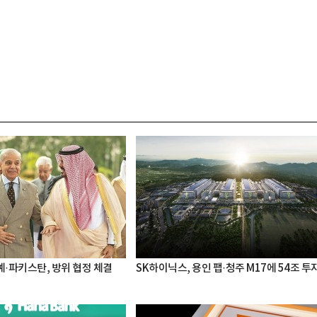
·파키스탄, 방위 협정 체결
SK하이닉스, 용인 팹·청주 M17에 54조 투