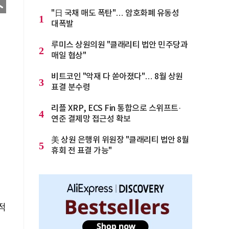
"日 국채 매도 폭탄"… 암호화폐 유동성
1
대폭발
루미스 상원의원 "클래리티 법안 민주당과
2
매일 협상"
비트코인 "악재 다 쏟아졌다"… 8월 상원
3
표결 분수령
리플 XRP, ECS Fin 통합으로 스위프트·
4
연준 결제망 접근성 확보
美 상원 은행위 위원장 "클래리티 법안 8월
5
휴회 전 표결 가능"
적