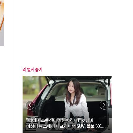
시
리얼시승기
… “여성·
"에어 서스펜션이 기본이라니!" 갓성비
"디자인 대
미쳤다는 스웨디시 프리미엄 SUV, 볼보 'XC60
크로스오버
B5 울트라'