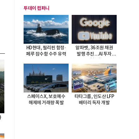
투데이 컴퍼니
HD현대, 필리핀 함정·
알파벳, 36조원 채권
페루 잠수함 수주 유력
발행 추진…AI 투자
시험대
스페이스X, 보호예수
타타그룹, 인도산 LFP
해제에 거래량 폭발
배터리 독자 개발
자