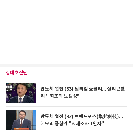
김대호 진단
반도체 열전 (33) 윌리엄 쇼클리... 실리콘밸
리 " 최초의 노벨상"
반도체 열전 (32) 트렌드포스(集邦科技)...
메모리 풍향계 "시세조사 1인자"