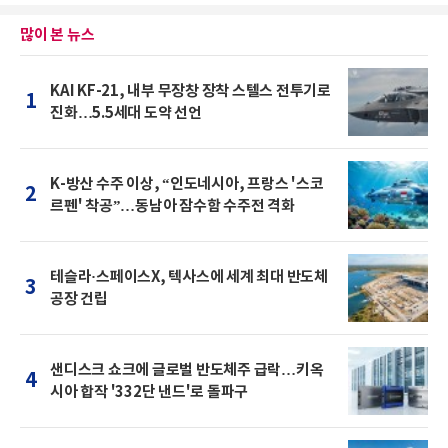
많이 본 뉴스
KAI KF-21, 내부 무장창 장착 스텔스 전투기로
1
진화…5.5세대 도약 선언
K-방산 수주 이상, “인도네시아, 프랑스 '스코
2
르펜' 착공”…동남아 잠수함 수주전 격화
테슬라·스페이스X, 텍사스에 세계 최대 반도체
3
공장 건립
샌디스크 쇼크에 글로벌 반도체주 급락…키옥
4
시아 합작 '332단 낸드'로 돌파구