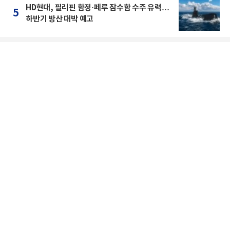
HD현대, 필리핀 함정·페루 잠수함 수주 유력…
5
하반기 방산 대박 예고