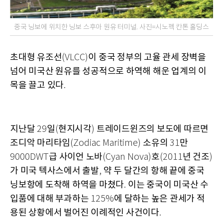
중국 닝보에 위치한 닝보 스후아 원유 터미널. 사진=시노펙 칸톤 홀딩스
초대형 유조선
이 중국 정부의 고율 관세 장벽을
(VLCC)
넘어 미국산 원유를 성공적으로 하역해 해운 업계의 이
목을 끌고 있다
.
지난달
일
현지시각
트레이드윈즈의 보도에 따르면
29
(
)
조디악 마리타임
소유의
만
(Zodiac Maritime)
31
급 사이언 노바
호
년 건조
9000DWT
(Cyan Nova)
(2011
)
가 미국 텍사스에서 출발
약 두 달간의 항해 끝에 중국
,
닝보항에 도착해 하역을 마쳤다
이는 중국이 미국산 수
.
입품에 대해 부과하는
에 달하는 높은 관세가 적
125%
용된 상황에서 벌어진 이례적인 사건이다
.