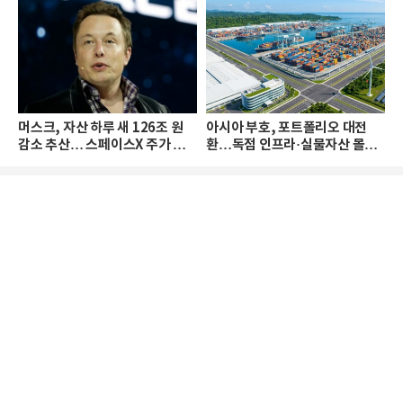
머스크, 자산 하루 새 126조 원
아시아 부호, 포트폴리오 대전
감소 추산… 스페이스X 주가 하
환…독점 인프라·실물자산 몰린
락 때문
다