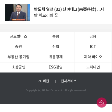
반도체 열전 (31) 난야테크(南亞科技) ...대
만 메모리의 꿈
글로벌비즈
종합
금융
증권
산업
ICT
부동산·공기업
유통경제
제약∙바이오
소상공인
ESG경영
오피니언
PC 버전
전체서비스
Copyright (c) Global Economic. All rights reserved.