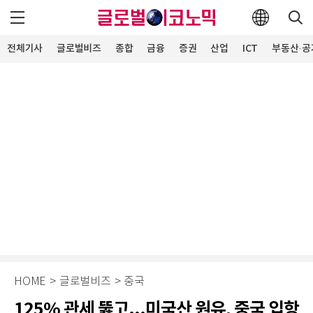
전체기사
글로벌비즈
종합
금융
증권
산업
ICT
부동산·공
HOME
>
글로벌비즈
>
중국
125% 관세 뚫고...미국산 원유, 중국 입항