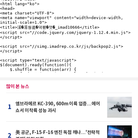
많이 본 뉴스
엠브라에르 KC-390, 600m 이륙 입증…에어
1
쇼서 이착륙 성능 과시
美 공군, F-15·F-16 엔진 독점 깨나…'전략적
2