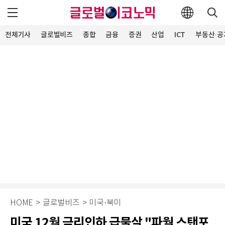
전체기사
글로벌비즈
종합
금융
증권
산업
ICT
부동산·공
HOME
>
글로벌비즈
>
미국·북미
미국 12월 금리인하 급물살 "파월 스탠포