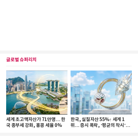
글로벌 슈퍼리치
세계 초고액자산가 71만명… 한
한국, 실질자산 55%↑ 세계 1
국 종부세 강화, 홍콩 세율 0%
위… 증시 폭락, ‘평균의 착시’와
부의 유동성 위기