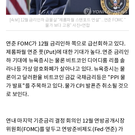
[속보] 12월 금리인하 급물살 "제롬파월 스탠포드 연설" ...연준 FOMC "
물가 보다 고용" 사진=연합
연준 FOMC가 12월 금리인하 쪽으로 급선회하고 있다.
제롬파월 연준 풋(Put)에 대한 기대가 높다. 연준 금리인
하 기대에 뉴욕증시는 물론 비트코인 디어디룸 리플 솔
라나등 가상 암호화폐가 살아나고 있다. 뉴욕증시는 물
론이고 달러환율 비트코인 금값 국채금리등은 "PPI 물
가 발표"를 주목하고 있다. 물가 CPI 발푠즌 취소될 것으
로 보인다.
연내 마지막 기준금리 결정 회의인 12월 연방공개시장
위원회(FOMC)를 앞두고 연방준비제도(Fed·연준) 가