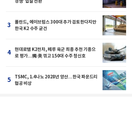
경쟁' 입찰 전환
폴란드, 에이브럼스 300대 추가 검토한다지만
3
한국 K2 수주 굳건
현대로템 K2전차, 페루 육군 최종 추천 기종으
4
로 평가…獨·美 꺾고 150대 수주 청신호
TSMC, 1.4나노 2028년 양산…한국 파운드리
5
협공 비상