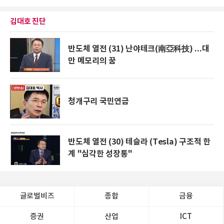
김대호 진단
반도체 열전 (31) 난야테크(南亞科技) ...대
만 메모리의 꿈
청개구리 국민연금
반도체 열전 (30) 테슬라 (Tesla) 구조적 한
계 "심각한 성장통"
글로벌비즈
종합
금융
증권
산업
ICT