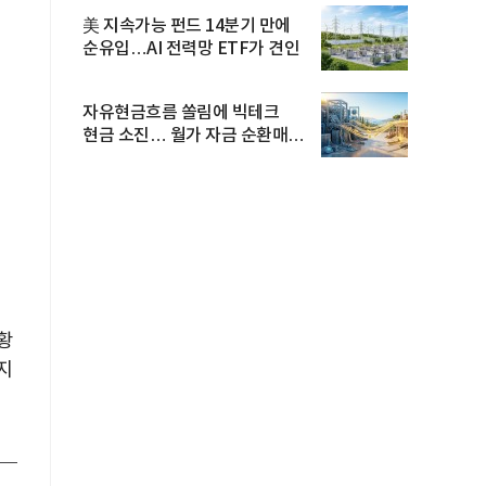
美 지속가능 펀드 14분기 만에
순유입…AI 전력망 ETF가 견인
자유현금흐름 쏠림에 빅테크
현금 소진… 월가 자금 순환매
확산
상황
지