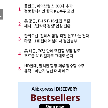
폴란드, 에이브럼스 300대 추가
1
검토한다지만 한국 K2 수주 굳건
美 공군, F-15·F-16 엔진 독점
2
깨나…'전략적 경쟁' 입찰 전환
한화오션, 칠레서 함정 직접 건조하는 전략
3
확정…HD현대와 남미서 정면승부
美 해군, 70년 만에 핵전함 부활 검토…
4
포드급 A1B 원자로 그대로 쓴다
HD현대, 필리핀 함정·페루 잠수함 수주
5
유력…하반기 방산 대박 예고