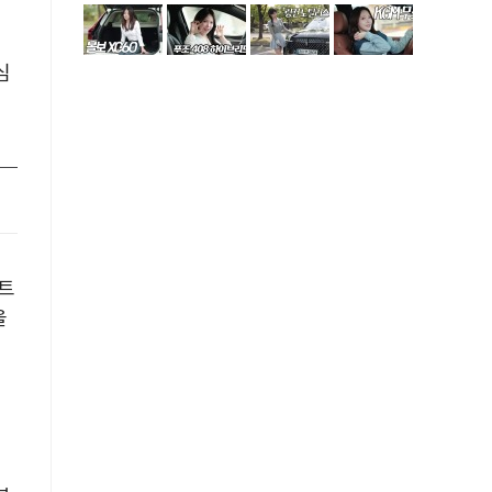
심
트
을
있