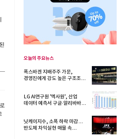
지
립된
오늘의 주요뉴스
폭스바겐 지배주주 가문,
경영진에게 강도 높은 구조조정
주문
LG AI연구원 '엑사원', 산업
데이터 예측서 구글·알리바바
으로
제쳐
고
닛케이지수, 소폭 하락 마감…
반도체 차익실현 매물 속
TOPIX 선...