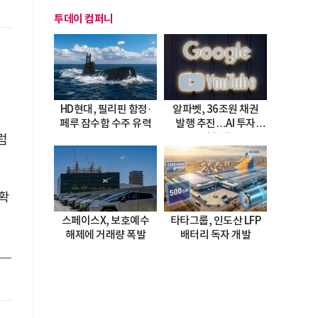
투데이 컴퍼니
HD현대, 필리핀 함정·
알파벳, 36조원 채권
페루 잠수함 수주 유력
발행 추진…AI 투자
시험대
럼
확
스페이스X, 보호예수
타타그룹, 인도산 LFP
해제에 거래량 폭발
배터리 독자 개발