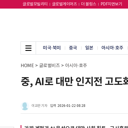
글로벌모빌리티
글로벌게이머즈
더 블링스
PDF지면보기
미국·북미
중국
일본
아시아·호주
HOME
>
글로벌비즈
>
아시아·호주
중, AI로 대만 인지전 고
이교관 기자
입력
2026-01-22 08:28