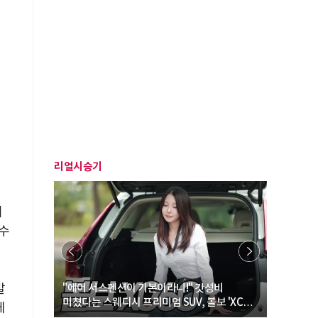
리얼시승기
이
수
발
… “여성·
"에어 서스펜션이 기본이라니!" 갓성비
"디자인 대
미쳤다는 스웨디시 프리미엄 SUV, 볼보 'XC60
크로스오버
체
B5 울트라'