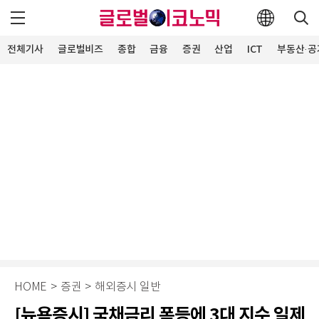
전체기사
글로벌비즈
종합
금융
증권
산업
ICT
부동산·공
HOME
>
증권
>
해외증시 일반
[뉴욕증시] 국채금리 폭등에 3대 지수 일제