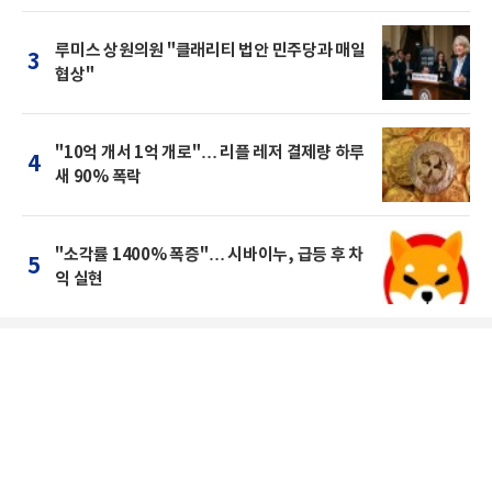
루미스 상원의원 "클래리티 법안 민주당과 매일
3
협상"
"10억 개서 1억 개로"… 리플 레저 결제량 하루
4
새 90% 폭락
"소각률 1400% 폭증"… 시바이누, 급등 후 차
5
익 실현