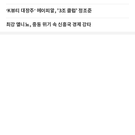
‘K뷰티 대장주’ 에이피알, '3조 클럽' 정조준
최강 엘니뇨, 중동 위기 속 신흥국 경제 강타