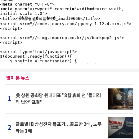
많이 본 뉴스
美 상원 공화당 원내대표 "8월 휴회 전 '클래리
1
티 법안' 표결"
글로벌 IB 삼성전자 목표가…골드만 2배, 노무
2
라는 3배