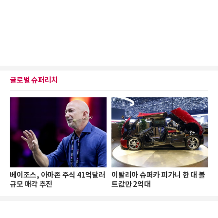
글로벌 슈퍼리치
베이조스, 아마존 주식 41억달러
이탈리아 슈퍼카 피가니 한 대 볼
규모 매각 추진
트값만 2억대