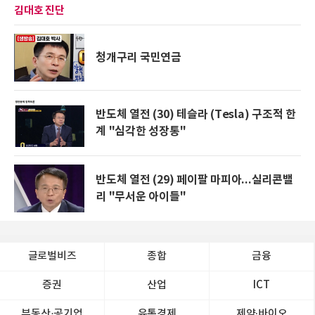
김대호 진단
청개구리 국민연금
반도체 열전 (30) 테슬라 (Tesla) 구조적 한
계 "심각한 성장통"
반도체 열전 (29) 페이팔 마피아...실리콘밸
리 "무서운 아이들"
글로벌비즈
종합
금융
증권
산업
ICT
부동산·공기업
유통경제
제약∙바이오