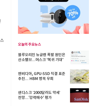
전
게스
오늘의 주요뉴스
블루오리진 뉴글렌 폭발 원인은
산소밸브…머스크 “복귀 기대”
엔비디아, GPU-SSD 직결 표준
추진… HBM 병목 우회
샌디스크 ‘2000달러도 약세’
전망…'강력매수' 평가