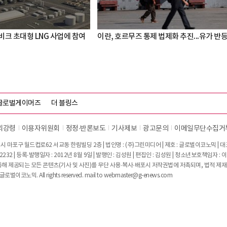
비크 초대형 LNG 사업에 참여
이란, 호르무즈 통제 법제화 추진...유가 반
글로벌게이머즈
더 블링스
리강령
이용자위원회
정정∙반론보도
기사제보
광고문의
이메일무단수집거
시 마포구 월드컵로62 서교동 한림빌딩 2층 | 법인명 : (주)그린미디어 | 제호 : 글로벌이코노믹 | 대표전
2232 | 등록·발행일자 : 2012년 8월 9일 | 발행인 : 김성원 | 편집인 : 김성원 | 청소년보호책임자 : 
 제공되는 모든 콘텐츠(기사 및 사진)를 무단 사용·복사·배포시 저작권법에 저촉되며, 법적 제재
글로벌이코노믹. All rights reserved. mail to
webmaster@g-enews.com