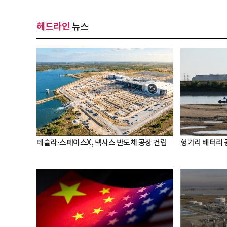
헤드라인
뉴스
테슬라·스페이스X, 텍사스 반도체 공장 건립
헝가리 배터리 