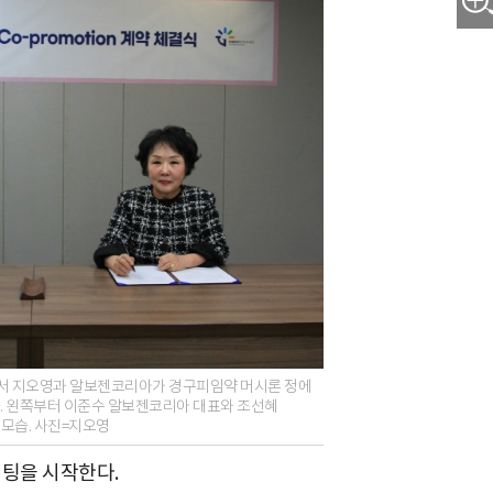
서 지오영과 알보젠코리아가 경구피임약 머시론 정에
. 왼쪽부터 이준수 알보젠코리아 대표와 조선혜
 모습. 사진=지오영
케팅을 시작한다.