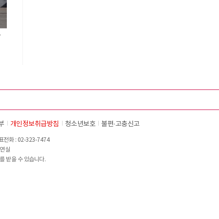
등
부
개인정보취급방침
청소년보호
불편∙고충신고
화 : 02-323-7474
이연실
를 받을 수 있습니다.