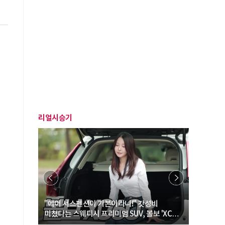
리얼시승기
… “여성·
"에어 서스펜션이 기본이라니!" 갓성비
"디자인 대
미쳤다는 스웨디시 프리미엄 SUV, 볼보 'XC60
크로스오버
B5 울트라'