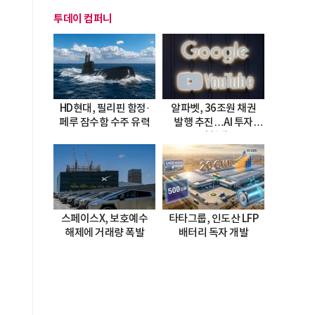
투데이 컴퍼니
HD현대, 필리핀 함정·
알파벳, 36조원 채권
페루 잠수함 수주 유력
발행 추진…AI 투자
시험대
스페이스X, 보호예수
타타그룹, 인도산 LFP
해제에 거래량 폭발
배터리 독자 개발