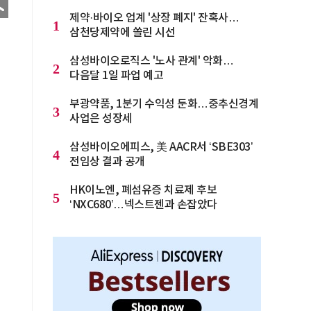
제약·바이오 업계 '상장 폐지' 잔혹사…
1
삼천당제약에 쏠린 시선
삼성바이오로직스 '노사 관계' 악화…
2
다음달 1일 파업 예고
부광약품, 1분기 수익성 둔화…중추신경계
3
사업은 성장세
삼성바이오에피스, 美 AACR서 ‘SBE303’
4
전임상 결과 공개
HK이노엔, 폐섬유증 치료제 후보
5
‘NXC680’…넥스트젠과 손잡았다