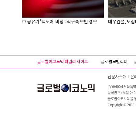
中 공유기 '백도어' 비상...직구족 보안 경보
대우건설, 모잠
글로벌이코노믹 패밀리 사이트
글로벌모빌리티
신문사소개
윤
(우)04004 서울특별
등록번호 : 서울 아 0
글로벌이코노믹을 통해
Copyright © 2011 