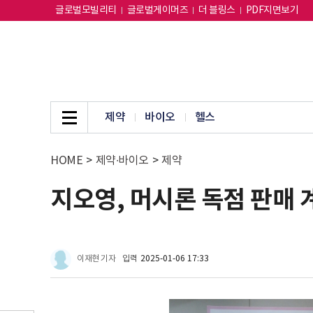
글로벌모빌리티
글로벌게이머즈
더 블링스
PDF지면보기
제약
바이오
헬스
HOME
>
제약∙바이오
>
제약
지오영, 머시론 독점 판매 
이재현 기자
입력
2025-01-06 17:33