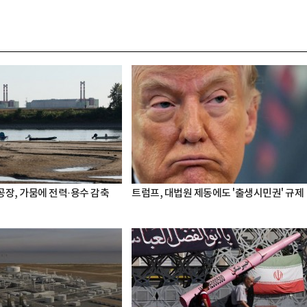
공장, 가뭄에 전력·용수 감축
트럼프, 대법원 제동에도 '출생시민권' 규제