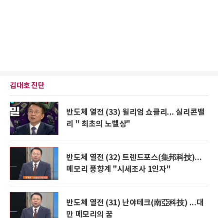
김대호 진단
반도체 열전 (33) 윌리엄 쇼클리... 실리콘밸
리 " 최초의 노벨상"
반도체 열전 (32) 트렌드포스(集邦科技)...
메모리 풍향계 "시세조사 1인자"
반도체 열전 (31) 난야테크(南亞科技) ...대
만 메모리의 꿈