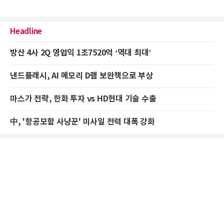
Headline
방산 4사 2Q 영업익 1조7520억 ‘역대 최대’
낸드플래시, AI 메모리 D램 보완책으로 부상
마스가 전략, 한화 투자 vs HD현대 기술 수출
中, '항공모함 사냥꾼' 미사일 전력 대폭 강화