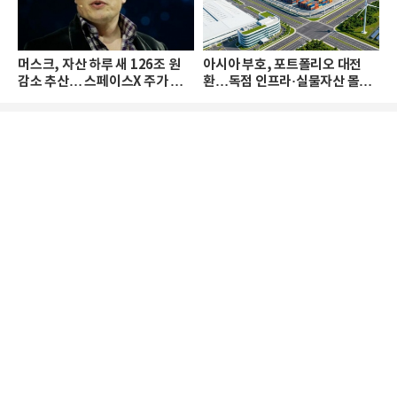
머스크, 자산 하루 새 126조 원
아시아 부호, 포트폴리오 대전
감소 추산… 스페이스X 주가 하
환…독점 인프라·실물자산 몰린
락 때문
다