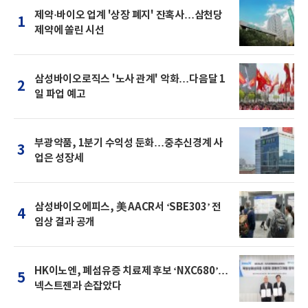
제약·바이오 업계 '상장 폐지' 잔혹사…삼천당
1
제약에 쏠린 시선
삼성바이오로직스 '노사 관계' 악화…다음달 1
2
일 파업 예고
부광약품, 1분기 수익성 둔화…중추신경계 사
3
업은 성장세
삼성바이오에피스, 美 AACR서 ‘SBE303’ 전
4
임상 결과 공개
HK이노엔, 폐섬유증 치료제 후보 ‘NXC680’…
5
넥스트젠과 손잡았다