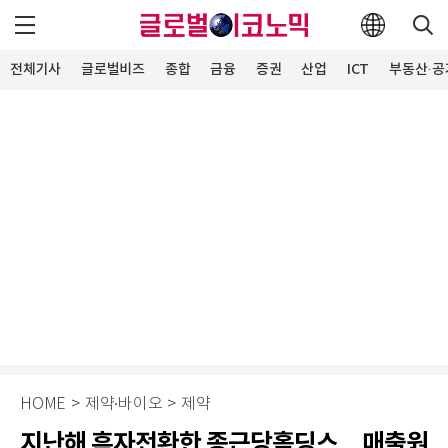
전체기사
글로벌비즈
종합
금융
증권
산업
ICT
부동산·공
HOME
>
제약∙바이오
>
제약
지난해 흑자전환한 종근당홀딩스…매출원