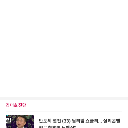
김대호 진단
반도체 열전 (33) 윌리엄 쇼클리... 실리콘밸
리 " 최초의 노벨상"