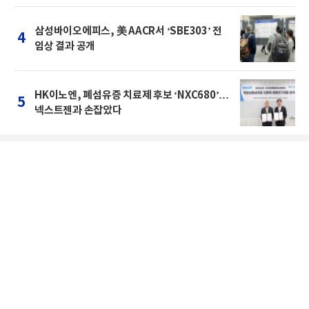
삼성바이오에피스, 美 AACR서 ‘SBE303’ 전
4
임상 결과 공개
HK이노엔, 폐섬유증 치료제 후보 ‘NXC680’…
5
넥스트젠과 손잡았다