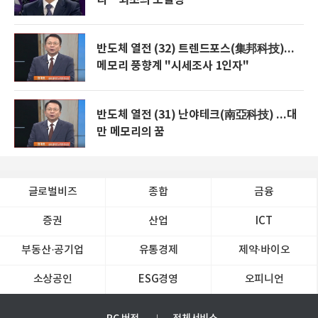
반도체 열전 (32) 트렌드포스(集邦科技)...
메모리 풍향계 "시세조사 1인자"
반도체 열전 (31) 난야테크(南亞科技) ...대
만 메모리의 꿈
글로벌비즈
종합
금융
증권
산업
ICT
부동산·공기업
유통경제
제약∙바이오
소상공인
ESG경영
오피니언