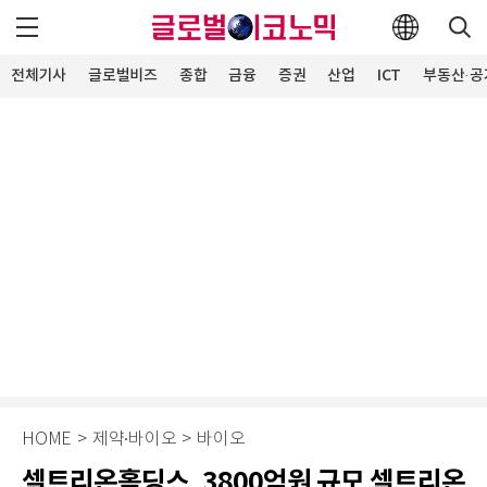
전체기사
글로벌비즈
종합
금융
증권
산업
ICT
부동산·공
HOME
>
제약∙바이오
>
바이오
셀트리온홀딩스, 3800억원 규모 셀트리온