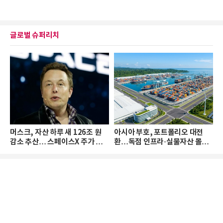
글로벌 슈퍼리치
머스크, 자산 하루 새 126조 원
아시아 부호, 포트폴리오 대전
감소 추산… 스페이스X 주가 하
환…독점 인프라·실물자산 몰린
락 때문
다