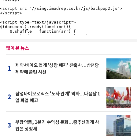
많이 본 뉴스
제약·바이오 업계 '상장 폐지' 잔혹사…삼천당
1
제약에 쏠린 시선
삼성바이오로직스 '노사 관계' 악화…다음달 1
2
일 파업 예고
부광약품, 1분기 수익성 둔화…중추신경계 사
3
업은 성장세