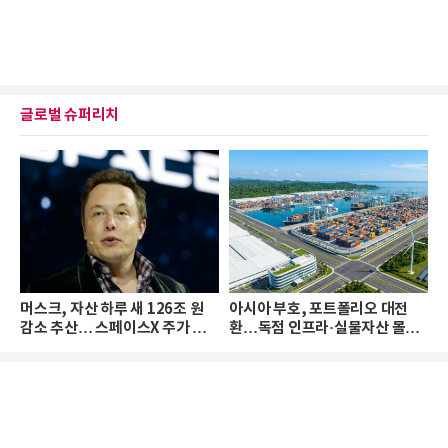
글로벌 슈퍼리치
머스크, 자산 하루 새 126조 원
아시아 부호, 포트폴리오 대전
감소 추산… 스페이스X 주가 하
환…독점 인프라·실물자산 몰린
락 때문
다