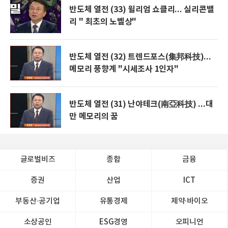
반도체 열전 (33) 윌리엄 쇼클리... 실리콘밸
리 " 최초의 노벨상"
반도체 열전 (32) 트렌드포스(集邦科技)...
메모리 풍향계 "시세조사 1인자"
반도체 열전 (31) 난야테크(南亞科技) ...대
만 메모리의 꿈
글로벌비즈
종합
금융
증권
산업
ICT
부동산·공기업
유통경제
제약∙바이오
소상공인
ESG경영
오피니언