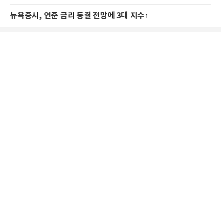
뉴욕증시, 연준 금리 동결 전망에 3대 지수↑