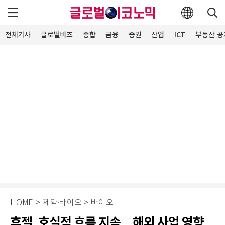
전체기사
글로벌비즈
종합
금융
증권
산업
ICT
부동산·공
HOME
>
제약∙바이오
>
바이오
휴젤, 호실적 흐름 지속…해외 사업 영향