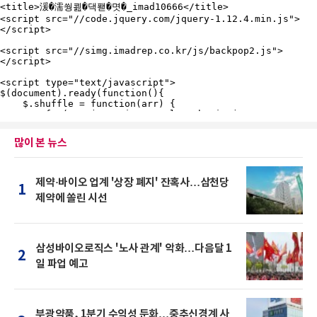
많이 본 뉴스
제약·바이오 업계 '상장 폐지' 잔혹사…삼천당
1
제약에 쏠린 시선
삼성바이오로직스 '노사 관계' 악화…다음달 1
2
일 파업 예고
부광약품, 1분기 수익성 둔화…중추신경계 사