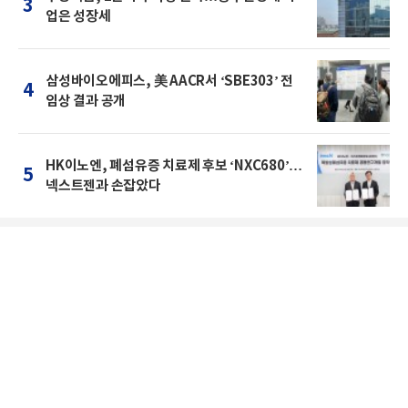
3
업은 성장세
삼성바이오에피스, 美 AACR서 ‘SBE303’ 전
4
임상 결과 공개
HK이노엔, 폐섬유증 치료제 후보 ‘NXC680’…
5
넥스트젠과 손잡았다