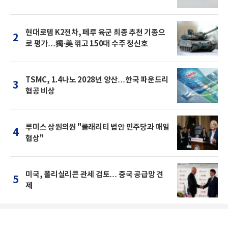
현대로템 K2전차, 페루 육군 최종 추천 기종으
2
로 평가…獨·美 꺾고 150대 수주 청신호
TSMC, 1.4나노 2028년 양산…한국 파운드리
3
협공 비상
루미스 상원의원 "클래리티 법안 민주당과 매일
4
협상"
미국, 폴리실리콘 관세 검토… 중국 공급망 견
5
제