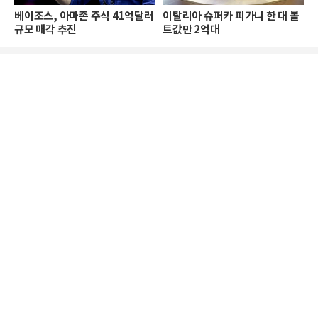
베이조스, 아마존 주식 41억달러
이탈리아 슈퍼카 피가니 한 대 볼
규모 매각 추진
트값만 2억대