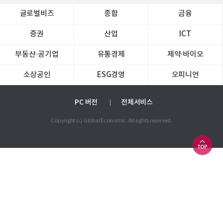
글로벌비즈
종합
금융
증권
산업
ICT
부동산·공기업
유통경제
제약∙바이오
소상공인
ESG경영
오피니언
PC 버전
전체서비스
Copyright (c) Global Economic. All rights reserved.