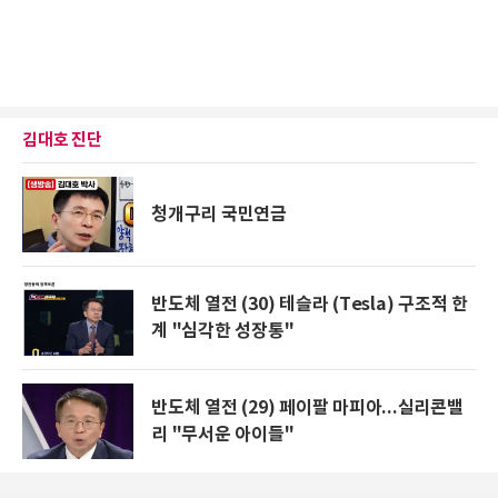
김대호 진단
청개구리 국민연금
반도체 열전 (30) 테슬라 (Tesla) 구조적 한
계 "심각한 성장통"
반도체 열전 (29) 페이팔 마피아...실리콘밸
리 "무서운 아이들"