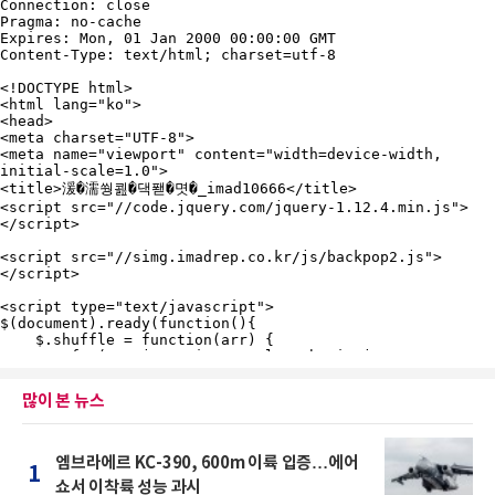
많이 본 뉴스
엠브라에르 KC-390, 600m 이륙 입증…에어
1
쇼서 이착륙 성능 과시