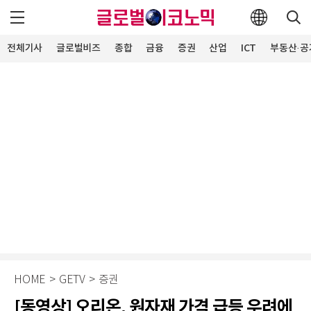
전체기사
글로벌비즈
종합
금융
증권
산업
ICT
부동산·공
HOME
>
GETV
>
증권
[동영상] 오리온, 원자재 가격 급등 우려에