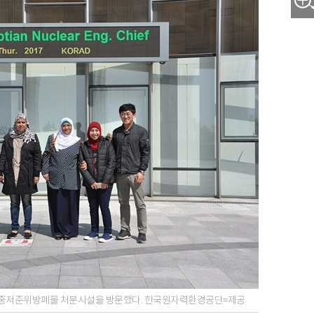
7일 중저준위방폐물 처분시설을 방문했다. 한국원자력환경공단=제공