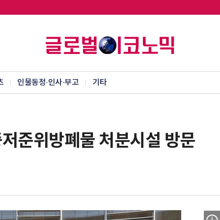
츠
인물동정·인사·부고
기타
중저준위방폐물 처분시설 방문