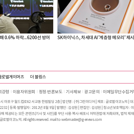
 0.6% 하락...6200선 방어
SK하이닉스, 차세대 AI '계층형 메모리' 제
글로벌게이머즈
더 블링스
리강령
이용자위원회
정정∙반론보도
기사제보
광고문의
이메일무단수집거
시 마포구 월드컵로62 서교동 한림빌딩 2층 | 법인명 : (주)그린미디어 | 제호 : 글로벌이코노믹 | 대표전
2232 | 등록·발행일자 : 2012년 8월 9일 | 발행인 : 김성원 | 편집인 : 김성원 | 청소년보호책임자 : 
 제공되는 모든 콘텐츠(기사 및 사진)를 무단 사용·복사·배포시 저작권법에 저촉되며, 법적 제재
글로벌이코노믹. All rights reserved. mail to
webmaster@g-enews.com