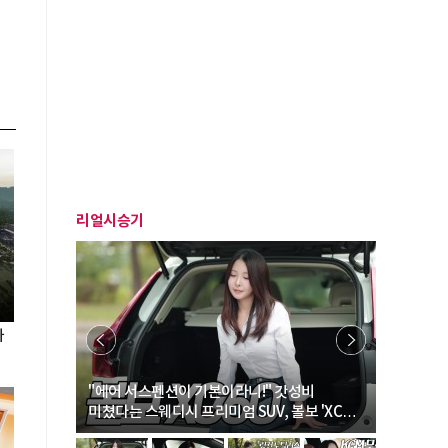
리얼시승기
자
… “여성·
"에어 서스펜션이 기본이라니!" 갓성비
"디자인 대
미쳤다는 스웨디시 프리미엄 SUV, 볼보 'XC60
크로스오버
B5 울트라'