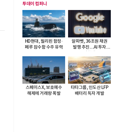
투데이 컴퍼니
HD현대, 필리핀 함정·
알파벳, 36조원 채권
페루 잠수함 수주 유력
발행 추진…AI 투자
시험대
스페이스X, 보호예수
타타그룹, 인도산 LFP
해제에 거래량 폭발
배터리 독자 개발