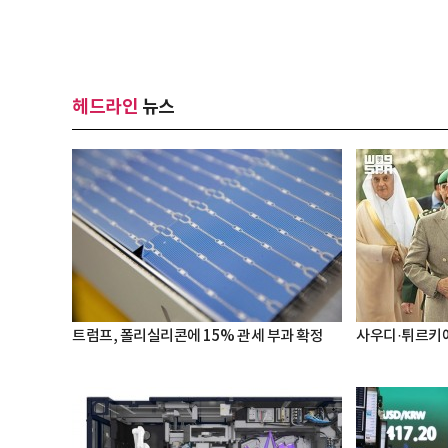
헤드라인
뉴스
트럼프, 폴리실리콘에 15% 관세 부과 확정
사우디·튀르키예