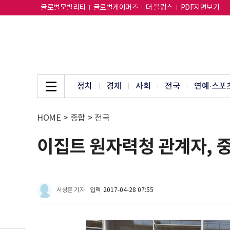
글로벌모빌리티
글로벌게이머즈
더 블링스
PDF지면보기
정치
경제
사회
전국
연예·스포
HOME
>
종합
>
전국
이집트 원자력청 관계자, 
서성훈 기자
입력
2017-04-28 07:55