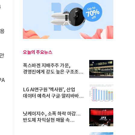
4
수용
오늘의 주요뉴스
 안
폭스바겐 지배주주 가문,
경영진에게 강도 높은 구조조정
주문
PA
LG AI연구원 '엑사원', 산업
데이터 예측서 구글·알리바바
제쳐
닛케이지수, 소폭 하락 마감…
반도체 차익실현 매물 속
TOPIX 선...