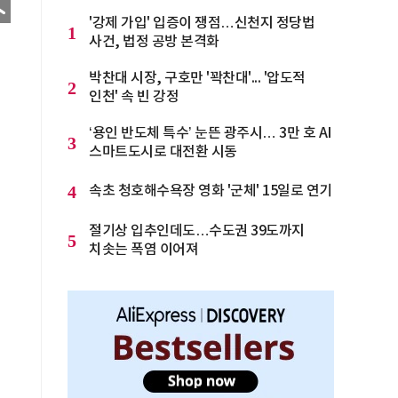
'강제 가입' 입증이 쟁점…신천지 정당법
1
사건, 법정 공방 본격화
박찬대 시장, 구호만 '꽉찬대'... '압도적
2
인천' 속 빈 강정
‘용인 반도체 특수’ 눈뜬 광주시… 3만 호 AI
3
스마트도시로 대전환 시동
4
속초 청호해수욕장 영화 '군체' 15일로 연기
절기상 입추인데도…수도권 39도까지
5
치솟는 폭염 이어져