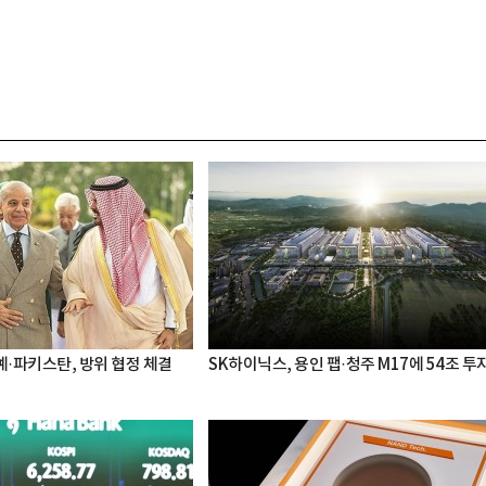
·파키스탄, 방위 협정 체결
SK하이닉스, 용인 팹·청주 M17에 54조 투
박지수 아나운서가 타본 ‘전설의 무쏘’
초보자도 반할 반전 매력”