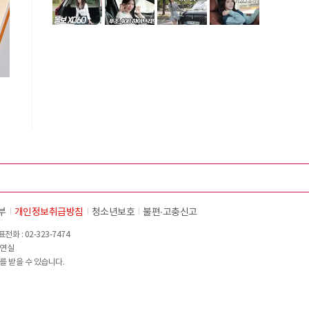
시
부
개인정보취급방침
청소년보호
불편∙고충신고
화 : 02-323-7474
이연실
를 받을 수 있습니다.