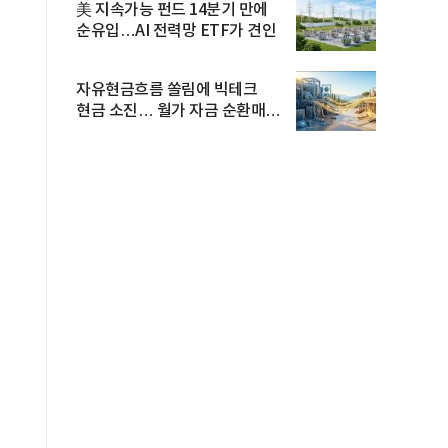
美 지속가능 펀드 14분기 만에
순유입…AI 전력망 ETF가 견인
자유현금흐름 쏠림에 빅테크
현금 소진… 월가 자금 순환매
확산