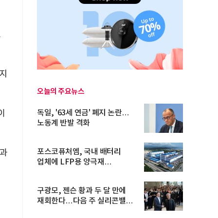
보
디지
오늘의 주요뉴스
이
독일, '63세 연금' 폐지 논란…
노동계 반발 격화
포스코퓨처엠, 국내 배터리
들과
업체에 LFP용 양극재
장기공급계약
구광모, 젠슨 황과 두 달 만에
재회한다…다음 주 실리콘밸리
방...