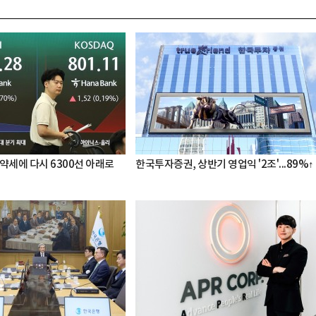
약세에 다시 6300선 아래로
한국투자증권, 상반기 영업익 '2조'...89%↑