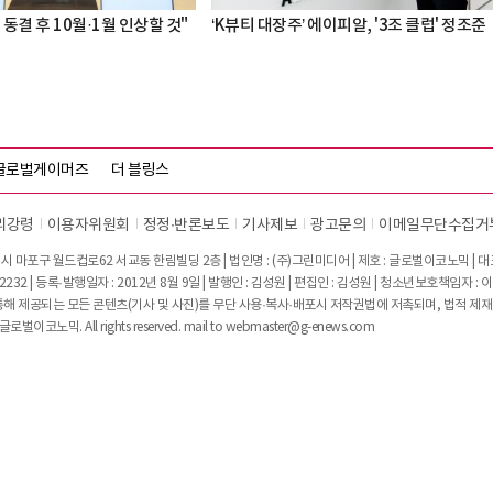
 동결 후 10월·1월 인상할 것"
‘K뷰티 대장주’ 에이피알, '3조 클럽' 정조준
글로벌게이머즈
더 블링스
리강령
이용자위원회
정정∙반론보도
기사제보
광고문의
이메일무단수집거
시 마포구 월드컵로62 서교동 한림빌딩 2층 | 법인명 : (주)그린미디어 | 제호 : 글로벌이코노믹 | 대표전
2232 | 등록·발행일자 : 2012년 8월 9일 | 발행인 : 김성원 | 편집인 : 김성원 | 청소년보호책임자 : 
 제공되는 모든 콘텐츠(기사 및 사진)를 무단 사용·복사·배포시 저작권법에 저촉되며, 법적 제재
글로벌이코노믹. All rights reserved. mail to
webmaster@g-enews.com