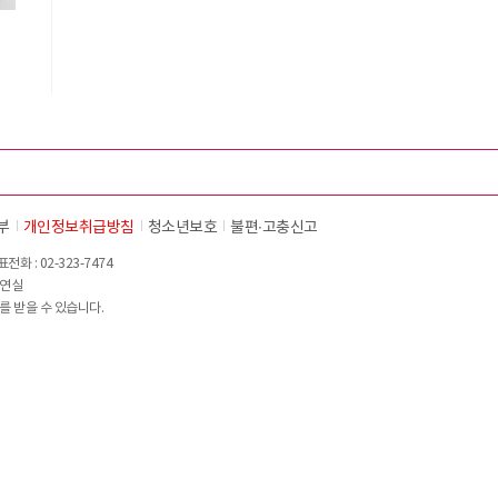
부
개인정보취급방침
청소년보호
불편∙고충신고
화 : 02-323-7474
이연실
를 받을 수 있습니다.