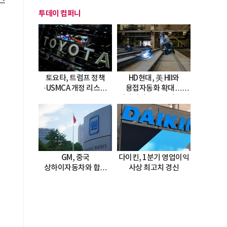
스
투데이 컴퍼니
토요타, 트럼프 정책
HD현대, 美 HII와
·USMCA 개정 리스크
용접자동화 확대…
직면
미시시피 조선소에 전격
도입
GM, 중국
다이킨, 1분기 영업이익
상하이자동차와 합작
사상 최고치 경신
20년 연장…
2047년까지 파트너십
지속