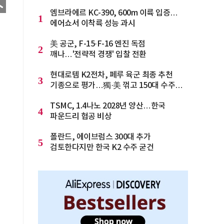
엠브라에르 KC-390, 600m 이륙 입증…
1
에어쇼서 이착륙 성능 과시
美 공군, F-15·F-16 엔진 독점
2
깨나…'전략적 경쟁' 입찰 전환
현대로템 K2전차, 페루 육군 최종 추천
3
기종으로 평가…獨·美 꺾고 150대 수주
청신호
TSMC, 1.4나노 2028년 양산…한국
4
파운드리 협공 비상
폴란드, 에이브럼스 300대 추가
5
검토한다지만 한국 K2 수주 굳건