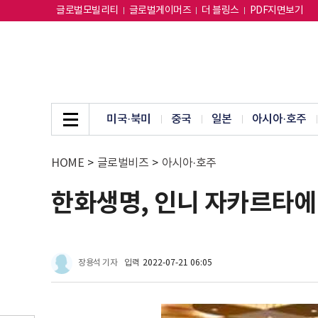
글로벌모빌리티
글로벌게이머즈
더 블링스
PDF지면보기
미국·북미
중국
일본
아시아·호주
HOME
>
글로벌비즈
>
아시아·호주
한화생명, 인니 자카르타에
장용석 기자
입력
2022-07-21 06:05