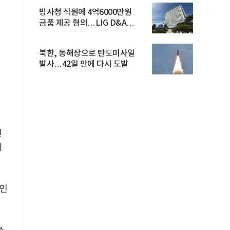
방사청 직원에 4억6000만원
금품 제공 혐의…LIG D&A
임직원 구속
북한, 동해상으로 탄도미사일
발사…42일 만에 다시 도발
센
의
호인