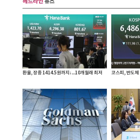
헤드라인
뉴스
환율, 장중 1414.5원까지↓...10개월래 최저
코스피, 반도체 