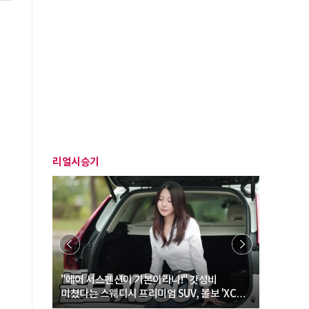
리얼시승기
… “여성·
"에어 서스펜션이 기본이라니!" 갓성비
"디자인 대
미쳤다는 스웨디시 프리미엄 SUV, 볼보 'XC60
크로스오버
B5 울트라'