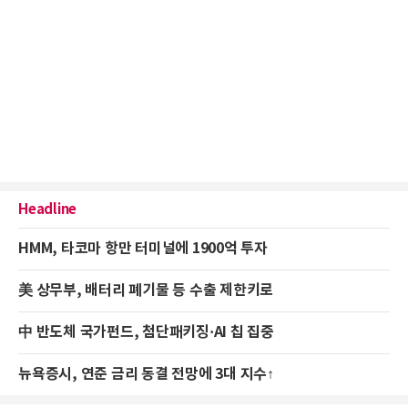
Headline
HMM, 타코마 항만 터미널에 1900억 투자
美 상무부, 배터리 폐기물 등 수출 제한키로
中 반도체 국가펀드, 첨단패키징·AI 칩 집중
뉴욕증시, 연준 금리 동결 전망에 3대 지수↑