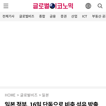
전체기사
글로벌비즈
종합
금융
증권
산업
ICT
부동산·공
HOME
>
글로벌비즈
>
일본
일본 정부, 16일 단독으로 비축 석유 방출