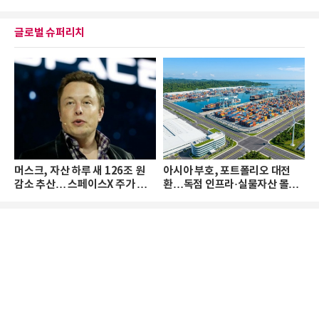
글로벌 슈퍼리치
머스크, 자산 하루 새 126조 원
아시아 부호, 포트폴리오 대전
감소 추산… 스페이스X 주가 하
환…독점 인프라·실물자산 몰린
락 때문
다