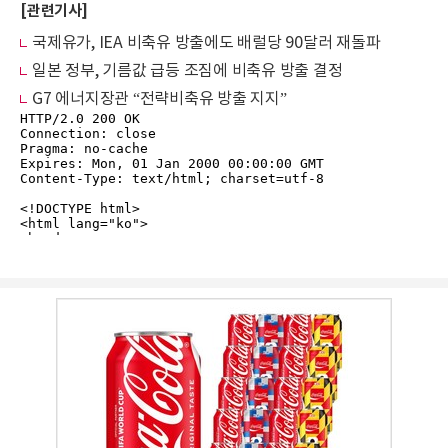
[관련기사]
국제유가, IEA 비축유 방출에도 배럴당 90달러 재돌파
일본 정부, 기름값 급등 조짐에 비축유 방출 결정
G7 에너지장관 “전략비축유 방출 지지”