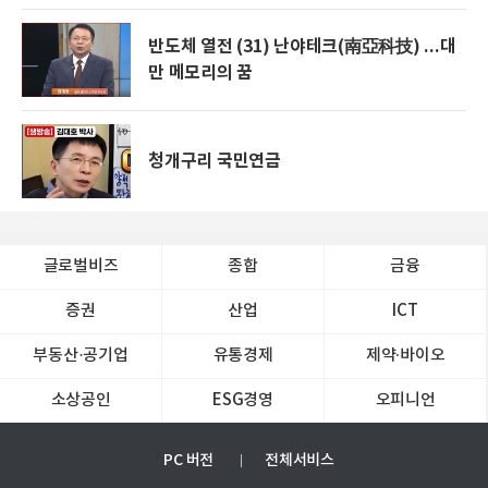
반도체 열전 (31) 난야테크(南亞科技) ...대
만 메모리의 꿈
청개구리 국민연금
글로벌비즈
종합
금융
증권
산업
ICT
부동산·공기업
유통경제
제약∙바이오
소상공인
ESG경영
오피니언
PC 버전
전체서비스