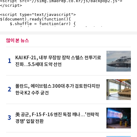
많이 본 뉴스
KAI KF-21, 내부 무장창 장착 스텔스 전투기로
1
진화…5.5세대 도약 선언
폴란드, 에이브럼스 300대 추가 검토한다지만
2
한국 K2 수주 굳건
美 공군, F-15·F-16 엔진 독점 깨나…'전략적
3
경쟁' 입찰 전환