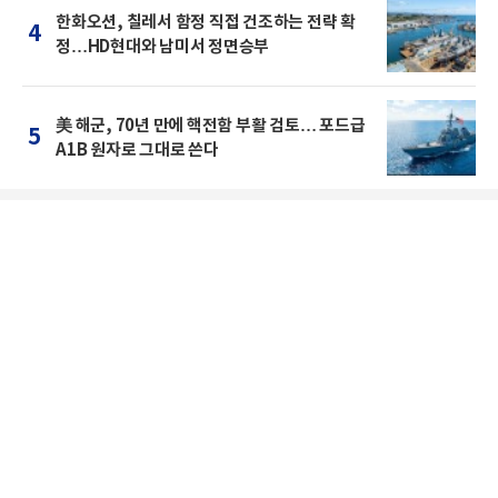
한화오션, 칠레서 함정 직접 건조하는 전략 확
4
정…HD현대와 남미서 정면승부
美 해군, 70년 만에 핵전함 부활 검토… 포드급
5
A1B 원자로 그대로 쓴다