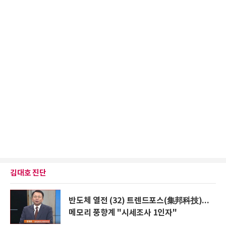
김대호 진단
반도체 열전 (32) 트렌드포스(集邦科技)...
메모리 풍향계 "시세조사 1인자"