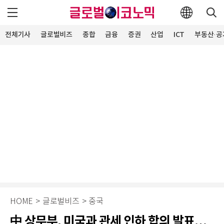
전체기사
글로벌비즈
종합
금융
증권
산업
ICT
부동산·공
HOME
>
글로벌비즈
>
중국
中 상무부, 미국과 관세 인하 합의 발표…