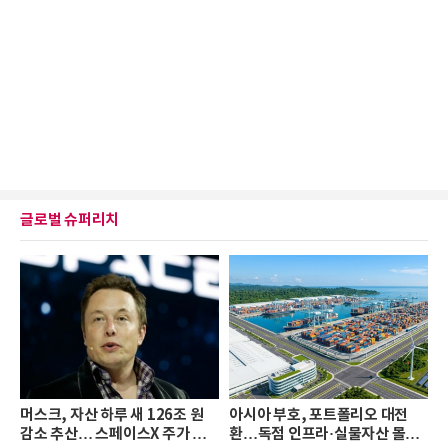
글로벌 슈퍼리치
머스크, 자산 하루 새 126조 원
아시아 부호, 포트폴리오 대전
감소 추산… 스페이스X 주가 하
환…독점 인프라·실물자산 몰린