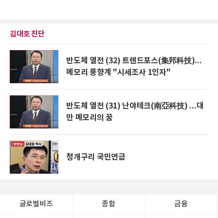
김대호 진단
반도체 열전 (32) 트렌드포스(集邦科技)...
메모리 풍향계 "시세조사 1인자"
반도체 열전 (31) 난야테크(南亞科技) ...대
만 메모리의 꿈
청개구리 국민연금
글로벌비즈
종합
금융