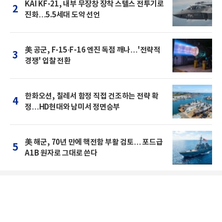
KAI KF-21, 내부 무장창 장착 스텔스 전투기로
2
진화…5.5세대 도약 선언
美 공군, F-15·F-16 엔진 독점 깨나…'전략적
3
경쟁' 입찰 전환
한화오션, 칠레서 함정 직접 건조하는 전략 확
4
정…HD현대와 남미서 정면승부
美 해군, 70년 만에 핵전함 부활 검토… 포드급
5
A1B 원자로 그대로 쓴다