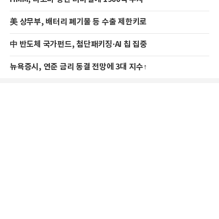
美 상무부, 배터리 폐기물 등 수출 제한키로
中 반도체 국가펀드, 첨단패키징·AI 칩 집중
뉴욕증시, 연준 금리 동결 전망에 3대 지수↑