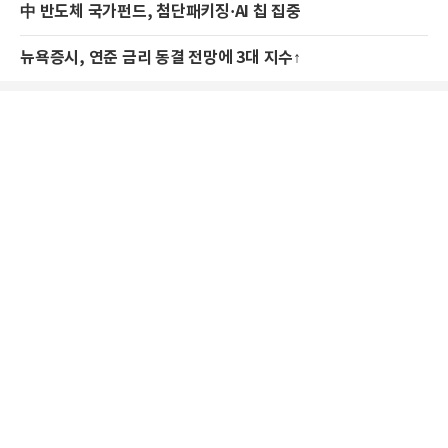
中 반도체 국가펀드, 첨단패키징·AI 칩 집중
뉴욕증시, 연준 금리 동결 전망에 3대 지수↑