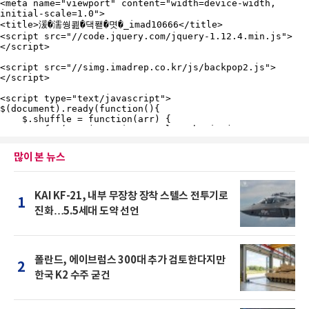
많이 본 뉴스
KAI KF-21, 내부 무장창 장착 스텔스 전투기로
1
진화…5.5세대 도약 선언
폴란드, 에이브럼스 300대 추가 검토한다지만
2
한국 K2 수주 굳건