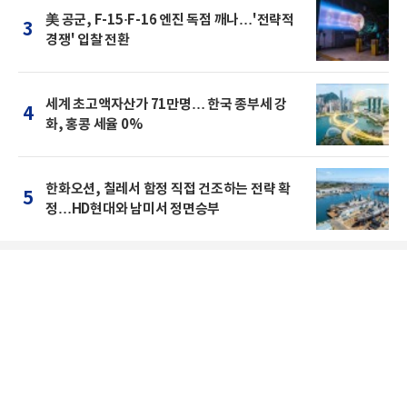
美 공군, F-15·F-16 엔진 독점 깨나…'전략적
3
경쟁' 입찰 전환
세계 초고액자산가 71만명… 한국 종부세 강
4
화, 홍콩 세율 0%
한화오션, 칠레서 함정 직접 건조하는 전략 확
5
정…HD현대와 남미서 정면승부