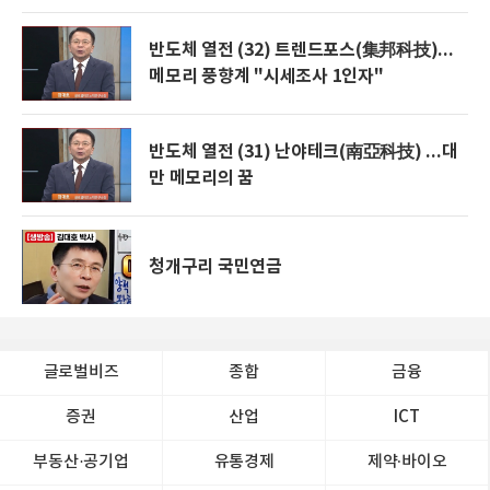
반도체 열전 (32) 트렌드포스(集邦科技)...
메모리 풍향계 "시세조사 1인자"
반도체 열전 (31) 난야테크(南亞科技) ...대
만 메모리의 꿈
청개구리 국민연금
글로벌비즈
종합
금융
증권
산업
ICT
부동산·공기업
유통경제
제약∙바이오