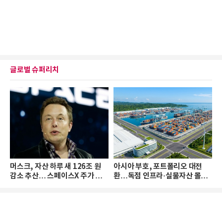
글로벌 슈퍼리치
머스크, 자산 하루 새 126조 원
아시아 부호, 포트폴리오 대전
감소 추산… 스페이스X 주가 하
환…독점 인프라·실물자산 몰린
락 때문
다