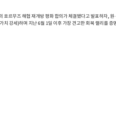
의 호르무즈 해협 재개방 평화 합의가 체결됐다고 발표하자, 원
 가치 강세)하며 지난 6월 1일 이후 가장 견고한 회복 랠리를 증
박지수 아나운서가 타본 ‘전설의 무쏘’
초보자도 반할 반전 매력”