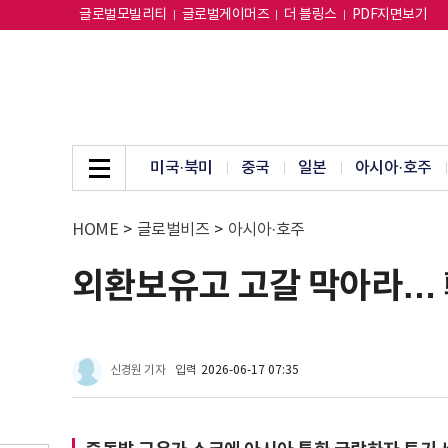
글로벌모빌리티
글로벌게이머즈
더 블링스
PDF지면보기
미국·북미
중국
일본
아시아·호주
HOME
>
글로벌비즈
>
아시아·호주
외환보유고 고갈 막아라… 韓
신경원 기자
입력
2026-06-17 07:35