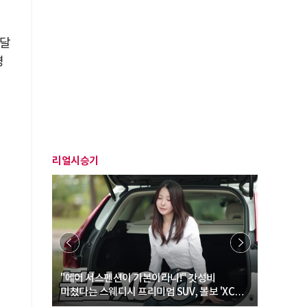
·달
명
리얼시승기
… “여성·
"에어 서스펜션이 기본이라니!" 갓성비
"디자인 대
미쳤다는 스웨디시 프리미엄 SUV, 볼보 'XC60
크로스오버
B5 울트라'