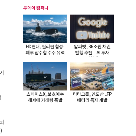
투데이 컴퍼니
HD현대, 필리핀 함정·
알파벳, 36조원 채권
내
페루 잠수함 수주 유력
발행 추진…AI 투자
시험대
기
스페이스X, 보호예수
타타그룹, 인도산 LFP
년
해제에 거래량 폭발
배터리 독자 개발
뇌
)