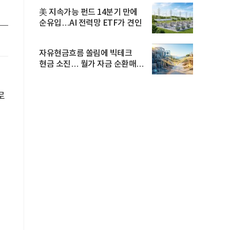
美 지속가능 펀드 14분기 만에
순유입…AI 전력망 ETF가 견인
자유현금흐름 쏠림에 빅테크
현금 소진… 월가 자금 순환매
확산
로