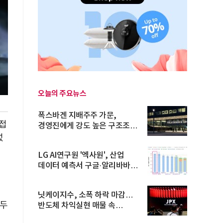
오늘의 주요뉴스
폭스바겐 지배주주 가문,
접
경영진에게 강도 높은 구조조정
주문
섰
LG AI연구원 '엑사원', 산업
데이터 예측서 구글·알리바바
제쳐
닛케이지수, 소폭 하락 마감…
거두
반도체 차익실현 매물 속
TOPIX 선...