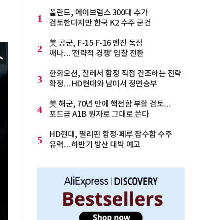
폴란드, 에이브럼스 300대 추가
1
검토한다지만 한국 K2 수주 굳건
美 공군, F-15·F-16 엔진 독점
2
깨나…'전략적 경쟁' 입찰 전환
한화오션, 칠레서 함정 직접 건조하는 전략
3
확정…HD현대와 남미서 정면승부
美 해군, 70년 만에 핵전함 부활 검토…
4
포드급 A1B 원자로 그대로 쓴다
HD현대, 필리핀 함정·페루 잠수함 수주
5
유력…하반기 방산 대박 예고