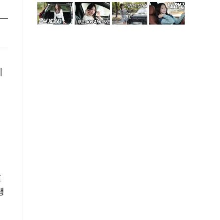
게
늪
트
생