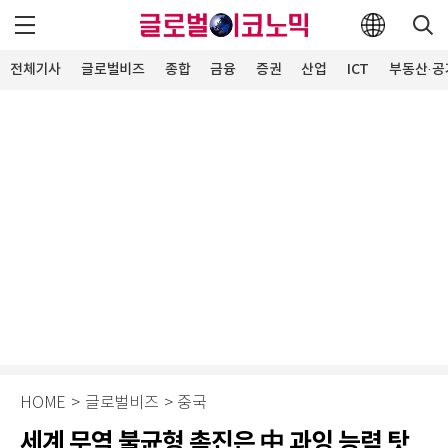
전체기사
글로벌비즈
종합
금융
증권
산업
ICT
부동산·공
HOME
>
글로벌비즈
>
중국
세계 무역 불균형 촉진은 中 과잉 능력 탓