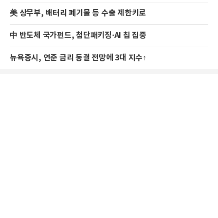
美 상무부, 배터리 폐기물 등 수출 제한키로
中 반도체 국가펀드, 첨단패키징·AI 칩 집중
뉴욕증시, 연준 금리 동결 전망에 3대 지수↑