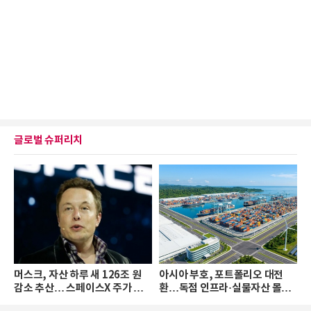
글로벌 슈퍼리치
머스크, 자산 하루 새 126조 원
아시아 부호, 포트폴리오 대전
감소 추산… 스페이스X 주가 하
환…독점 인프라·실물자산 몰린
락 때문
다