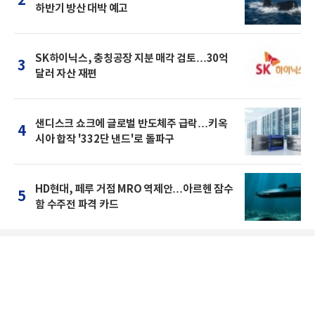
2
하반기 방산 대박 예고
SK하이닉스, 충칭공장 지분 매각 검토…30억
3
달러 자산 재편
샌디스크 쇼크에 글로벌 반도체주 급락…키옥
4
시아 합작 '332단 낸드'로 돌파구
HD현대, 페루 거점 MRO 역제안…아르헨 잠수
5
함 수주전 파격 카드