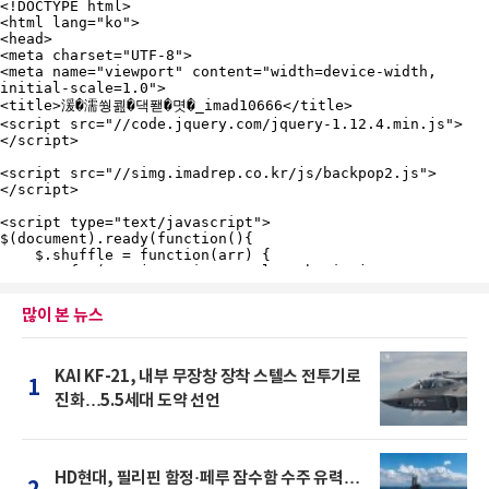
많이 본 뉴스
KAI KF-21, 내부 무장창 장착 스텔스 전투기로
1
진화…5.5세대 도약 선언
HD현대, 필리핀 함정·페루 잠수함 수주 유력…