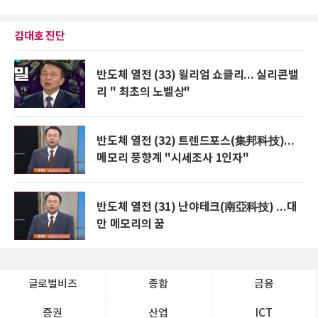
김대호 진단
반도체 열전 (33) 윌리엄 쇼클리... 실리콘밸
리 " 최초의 노벨상"
반도체 열전 (32) 트렌드포스(集邦科技)...
메모리 풍향계 "시세조사 1인자"
반도체 열전 (31) 난야테크(南亞科技) ...대
만 메모리의 꿈
글로벌비즈
종합
금융
증권
산업
ICT