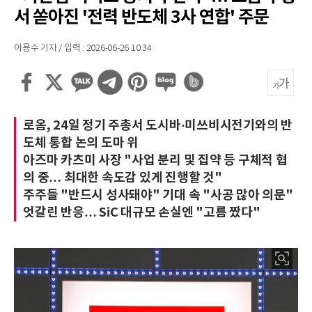
서 쏟아진 '전력 반도체 3사 연합' 주문
이용수 기자 / 입력 : 2026-06-26 10:34
로옴, 24일 정기 주총서 도시바·미쓰비시전기와의 반
도체 통합 논의 도마 위
아즈마 카츠미 사장 "사업 분리 및 집약 등 구체적 협
의 중… 최대한 속도감 있게 진행할 것"
주주들 "반드시 성사돼야" 기대 속 "사공 많아 의문"
엇갈린 반응… SiC 대규모 손실엔 "고름 짰다"