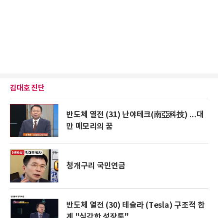
김대호 진단
반도체 열전 (31) 난야테크(南亞科技) ...대
만 메모리의 꿈
청개구리 국민연금
반도체 열전 (30) 테슬라 (Tesla) 구조적 한
계 "심각한 성장통"