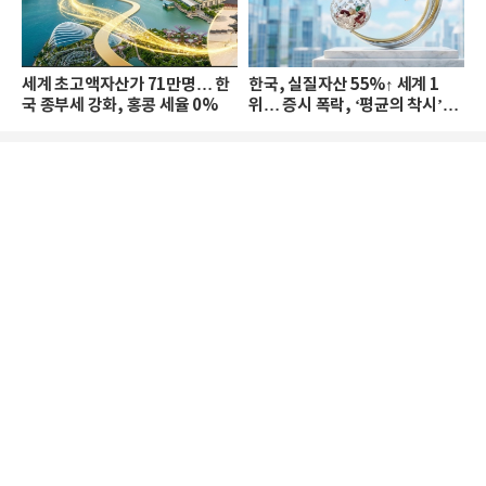
세계 초고액자산가 71만명… 한
한국, 실질자산 55%↑ 세계 1
국 종부세 강화, 홍콩 세율 0%
위… 증시 폭락, ‘평균의 착시’와
부의 유동성 위기