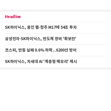
Headline
SK하이닉스, 용인 팹·청주 M17에 54조 투자
삼성전자·SK하이닉스, 반도체 장비 '확보전'
코스피, 반등 실패 0.6% 하락...6200선 방어
SK하이닉스, 차세대 AI '계층형 메모리' 제시