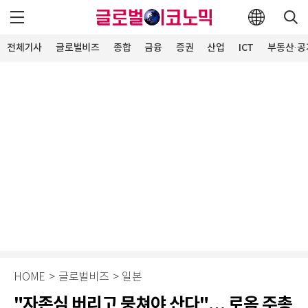
전체기사
글로벌비즈
종합
금융
증권
산업
ICT
부동산·공
HOME
>
글로벌비즈
>
일본
"자존심 버리고 뭉쳐야 산다"… 로옴 주총