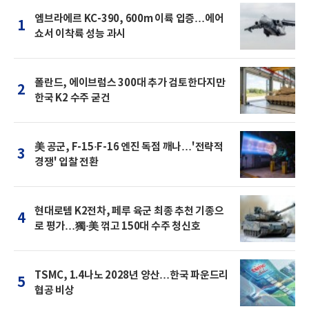
엠브라에르 KC-390, 600m 이륙 입증…에어
1
쇼서 이착륙 성능 과시
폴란드, 에이브럼스 300대 추가 검토한다지만
2
한국 K2 수주 굳건
美 공군, F-15·F-16 엔진 독점 깨나…'전략적
3
경쟁' 입찰 전환
현대로템 K2전차, 페루 육군 최종 추천 기종으
4
로 평가…獨·美 꺾고 150대 수주 청신호
TSMC, 1.4나노 2028년 양산…한국 파운드리
5
협공 비상